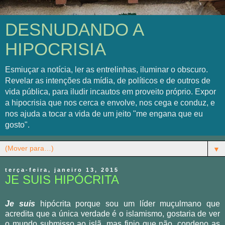
DESNUDANDO A
HIPOCRISIA
Esmiuçar a notícia, ler as entrelinhas, iluminar o obscuro.
Revelar as intenções da mídia, de políticos e de outros de
vida pública, para iludir incautos em proveito próprio. Expor
a hipocrisia que nos cerca e envolve, nos cega e conduz, e
nos ajuda a tocar a vida de um jeito "me engana que eu
gosto".
▼
terça-feira, janeiro 13, 2015
JE SUIS HIPÓCRITA
Je suis
hipócrita porque sou um líder muçulmano que
acredita que a única verdade é o islamismo, gostaria de ver
o mundo submisso ao islã, mas finjo que não, condeno as