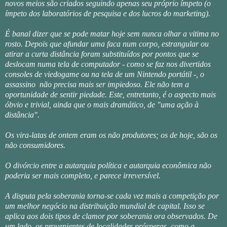
novos meios são criados seguindo apenas seu próprio ímpeto (o
ímpeto dos laboratórios de pesquisa e dos lucros do marketing).
É banal dizer que se pode matar hoje sem nunca olhar a vitima no
rosto. Depois que afundar uma faca num corpo, estrangular ou
atirar a curta distância foram substituídos por pontos que se
deslocam numa tela de computador - como se faz nos divertidos
consoles de viedogame ou na tela de um Nintendo portátil -, o
assassino não precisa mais ser impiedoso. Ele não tem a
oportunidade de sentir piedade. Este, entretanto, é o aspecto mais
óbvio e trivial, ainda que o mais dramático, de "uma ação à
distância".
Os vira-latas de ontem eram os não produtores; os de hoje, são os
não consumidores.
O divórcio entre a autarquia política e autarquia econômica não
poderia ser mais completo, e parece irreversível.
A disputa pela soberania torna-se cada vez mais a competição por
um melhor negócio na distribuição mundial de capital. Isso se
aplica aos dois tipos de clamor por soberania ora observados. De
um lado, os provenientes de localidades prósperas, como a