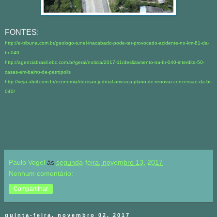
FONTES:
http://e-tribuna.com.br/geologo-tunel-inacabado-pode-ter-provocado-acidente-no-km-81-da-
br-040
http://agenciabrasil.ebc.com.br/geral/noticia/2017-11/deslizamento-na-br-040-interdita-50-
casas-em-bairro-de-petropolis
http://veja.abril.com.br/economia/decisao-judicial-ameaca-plano-de-renovar-concessao-da-br-
040/
Paulo Vogel
às
segunda-feira, novembro 13, 2017
Nenhum comentário:
Compartilhar
quinta-feira, novembro 02, 2017