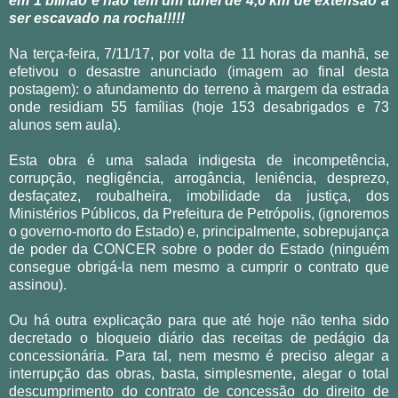
em 1 bilhão e não tem um túnel de 4,6 km de extensão a
ser escavado na rocha!!!!!
Na terça-feira, 7/11/17, por volta de 11 horas da manhã, se
efetivou o desastre anunciado (imagem ao final desta
postagem): o afundamento do terreno à margem da estrada
onde residiam 55 famílias (hoje 153 desabrigados e 73
alunos sem aula).
Esta obra é uma salada indigesta de incompetência,
corrupção, negligência, arrogância, leniência, desprezo,
desfaçatez, roubalheira, imobilidade da justiça, dos
Ministérios Públicos, da Prefeitura de Petrópolis, (ignoremos
o governo-morto do Estado) e, principalmente, sobrepujança
de poder da CONCER sobre o poder do Estado (ninguém
consegue obrigá-la nem mesmo a cumprir o contrato que
assinou).
Ou há outra explicação para que até hoje não tenha sido
decretado o bloqueio diário das receitas de pedágio da
concessionária. Para tal, nem mesmo é preciso alegar a
interrupção das obras, basta, simplesmente, alegar o total
descumprimento do contrato de concessão do direito de