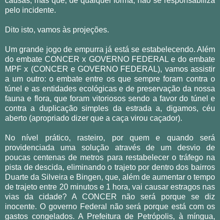
causas, mas que, de qualquer forma, não se responsabiliza
pelo incidente.
Dito isto, vamos às projeções.
Um grande jogo de empurra já está se estabelecendo. Além
do embate CONCER x GOVERNO FEDERAL e do embate
MPF x (CONCER e GOVERNO FEDERAL), vamos assistir
a um outro: o embate entre os que sempre foram contra o
túnel e as entidades ecológicas e de preservação da nossa
fauna e flora, que foram vitoriosos sendo a favor do túnel e
contra a duplicação simples da estrada a, digamos, céu
aberto (apropriado dizer que a caça virou caçador).
No nível prático, rasteiro, por quem e quando será
providenciada uma solução através de um desvio de
poucas centenas de metros para restabelecer o tráfego na
pista de descida, eliminando o trajeto por dentro dos bairros
Duarte da Silveira e Bingen, que, além de aumentar o tempo
de trajeto entre 20 minutos e 1 hora, vai causar estragos nas
vias da cidade? A CONCER não será porque se diz
inocente. O governo Federal não será porque está com os
gastos congelados. A Prefeitura de Petrópolis, à míngua,