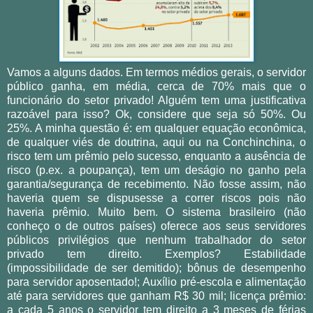
Vamos a alguns dados. Em termos médios gerais, o servidor
público ganha, em média, cerca de 70% mais que o
funcionário do setor privado! Alguém tem uma justificativa
razoável para isso? Ok, considere que seja só 50%. Ou
25%. A minha questão é: em qualquer equação econômica,
de qualquer viés de doutrina, aqui ou na Conchinchina, o
risco tem um prêmio pelo sucesso, enquanto a ausência de
risco (p.ex. a poupança), tem um deságio no ganho pela
garantia/segurança de recebimento. Não fosse assim, não
haveria quem se dispusesse a correr riscos pois não
haveria prêmio. Muito bem. O sistema brasileiro (não
conheço o de outros países) oferece aos seus servidores
públicos privilégios que nenhum trabalhador do setor
privado tem direito. Exemplos? Estabilidade
(impossibilidade de ser demitido); bônus de desempenho
para servidor aposentado!; Auxílio pré-escola e alimentação
até para servidores que ganham R$ 30 mil; licença prêmio:
a cada 5 anos o servidor tem direito a 3 meses de férias