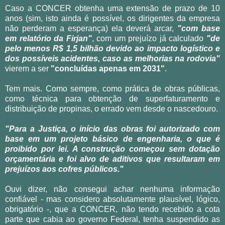
Caso a CONCER obtenha uma extensão de prazo de 10
anos (sim, isto ainda é possível, os dirigentes da empresa
não perderam a esperança) ela deverá arcar,
"com base
em relatório da Firjan"
, com um prejuízo já calculado
"de
pelo menos R$ 1,5 bilhão devido ao impacto logístico e
dos possíveis acidentes, caso as melhorias na rodovia"
vierem a ser
"concluídas apenas em 2031"
.
Tem mais. Como sempre, como prática de obras públicas,
como técnica para obtenção de superfaturamento e
distribuição de propinas, o errado vem desde o nascedouro.
"Para a Justiça, o início das obras foi autorizado com
base em um projeto básico de engenharia, o que é
proibido por lei. A construção começou sem dotação
orçamentária e foi alvo de aditivos que resultaram em
prejuízos aos cofres públicos."
Ouvi dizer, não consegui achar nenhuma informação
confiável - mas considero absolutamente plausível, lógico,
obrigatório -, que a CONCER, não tendo recebido a cota
parte que cabia ao governo Federal, tenha suspendido as