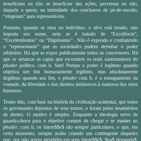
beneficiam ou irão se beneficiar das ações, perversas ou não,
daquele a quem, na intimidade dos conchavos de pé-de-ouvido,
“elegeram” para representá-los.
Portanto, quando se mira no indivíduo, o alvo está errado, não
importa seu nome, nem se é tratado de “Excelência”,
“Excelentíssimo” ou “Digníssimo” . Não é expondo e combatendo
o “representante” que as sociedades podem derrubar o poder
arbitrário. Há que se expor publicamente todos os concessores. Há
que se arrancar as capas que escondem os reais sustentadores do
phoder
político, com h. Sim! Porque o poder é legítimo quando
objetiva um fim humanamente legítimo, mas absolutamente
ilegítimo quando seu fim, o
phoder
com h, é o esmagamento da
vontade, da liberdade e dos direitos intrínsecos à natureza dos seres
humanos.
Tenho dito, com base na história da civilização ocidental, que todos
os governantes depostos de seus tronos, o foram pelos insatisfeitos
de dentro. O motivo é simples. Enquanto a ideologia serve de
guarda-chuva para o objetivo comum de chegar e se manter no
phoder
, com h, os intere$$e$ são sempre particulares, o que, em
certo momento, sempre acaba criando um contingente daqueles
que, por não serem atendidos em seus intere$$e$, $ua$ demanda$,