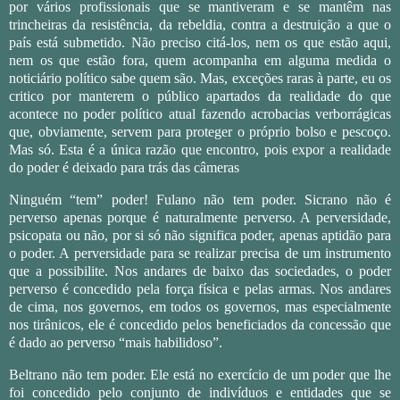
por vários profissionais que se mantiveram e se mantêm nas
trincheiras da resistência, da rebeldia, contra a destruição a que o
país está submetido. Não preciso citá-los, nem os que estão aqui,
nem os que estão fora, quem acompanha em alguma medida o
noticiário político sabe quem são. Mas, exceções raras à parte, eu os
critico por manterem o público apartados da realidade do que
acontece no poder político atual fazendo acrobacias verborrágicas
que, obviamente, servem para proteger o próprio bolso e pescoço.
Mas só. Esta é a única razão que encontro, pois expor a realidade
do poder é deixado para trás das câmeras
Ninguém “tem” poder! Fulano não tem poder. Sicrano não é
perverso apenas porque é naturalmente perverso. A perversidade,
psicopata ou não, por si só não significa poder, apenas aptidão para
o poder. A perversidade para se realizar precisa de um instrumento
que a possibilite. Nos andares de baixo das sociedades, o poder
perverso é concedido pela força física e pelas armas. Nos andares
de cima, nos governos, em todos os governos, mas especialmente
nos tirânicos, ele é concedido pelos beneficiados da concessão que
é dado ao perverso “mais habilidoso”.
Beltrano não tem poder. Ele está no exercício de um poder que lhe
foi concedido pelo conjunto de indivíduos e entidades que se