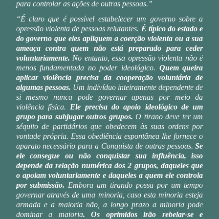
para controlar as ações de outras pessoas.”
“É claro que é possível estabelecer um governo sobre a
opressão violenta de pessoas relutantes.
É típico do estado e
do governo que eles apliquem a coerção violenta ou a sua
ameaça contra quem não está preparado para ceder
voluntariamente.
No entanto, essa opressão violenta não é
menos fundamentada no poder ideológico.
Quem queira
aplicar violência precisa da cooperação voluntária de
algumas pessoas.
Um indivíduo inteiramente dependente de
si mesmo nunca pode governar apenas por meio da
violência física.
Ele precisa do apoio ideológico de um
grupo para subjugar outros grupos.
O tirano deve ter um
séquito de partidários que obedecem às suas ordens por
vontade própria. Essa obediência espontânea lhe fornece o
aparato necessário para a Conquista de outras pessoas.
Se
ele consegue ou não conquistar sua influência, isso
depende da relação numérica dos 2 grupos, daqueles que
o apoiam voluntariamente e daqueles a quem ele controla
por submissão.
Embora um tirando possa por um tempo
governar através de uma minoria, caso esta minoria esteja
armada e a maioria não, a longo prazo a minoria pode
dominar a maioria
. Os oprimidos irão rebelar-se e