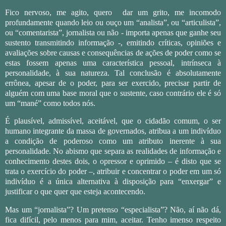
Fico nervoso, me agito, quero
dar um grito, me incomodo
profundamente quando leio ou ouço um “analista”, ou “articulista”,
ou “comentarista”, jornalista ou não - importa apenas que ganhe seu
sustento transmitindo informação -, emitindo críticas, opiniões e
avaliações sobre causas e consequências de ações de poder como se
estas fossem apenas uma característica pessoal, intrínseca à
personalidade, à sua natureza. Tal conclusão é absolutamente
errônea, apesar de o poder, para ser exercido, precisar partir de
alguém com uma base moral que o sustente, caso contrário ele é só
um “mané” como todos nós.
É plausível, admissível, aceitável, que o cidadão comum, o ser
humano integrante da massa de governados, atribua a um indivíduo
a condição de poderoso como um atributo inerente à sua
personalidade. No abismo que separa as realidades de informação e
conhecimento destes dois, o opressor e oprimido – é disto que se
trata o exercício do poder –, atribuir e concentrar o poder em um só
indivíduo é a única alternativa à disposição para “enxergar” e
justificar o que quer que esteja acontecendo.
Mas um “jornalista”? Um pretenso “especialista”? Não, aí não dá,
fica difícil, pelo menos para mim, aceitar. Tenho imenso respeito