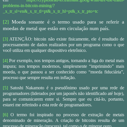
problems-in-bitcoin-mining/?
_x_tr_sl=en&_x_tr_tl=pt&_x_tr_hl=pt&_x_tr_pto=tc
[2]
Moeda sonante é o termo usado para se referir a
moedas de metal que estão em circulação num país.
[3]
ATENÇÃO: bitcoin não existe fisicamente, ele é resultado de
processamento de dados realizados por um programa como o que
você utiliza em qualquer dispositivo eletrônico.
[4]
Por exemplo, nos tempos antigos, tornando a liga do metal mais
impura; nos tempos modernos, simplesmente “imprimindo” mais
moeda, o que passou a ser conhecido como “moeda fiduciária”,
processo que sempre resulta em inflação.
[5]
Satoshi Nakamoto é o pseudônimo usado por uma rede de
programadores (liderados por um japonês não identificado até hoje),
para se comunicarem entre si. Sempre que eu citá-lo, portanto,
estarei me referindo a esta rede de programadores.
[6]
O termo foi inspirado no processo de extração de metais
denominado de mineração. A criação de bitcoins resulta de um
processo de mineração (procura), tal como o de minerar ouro.