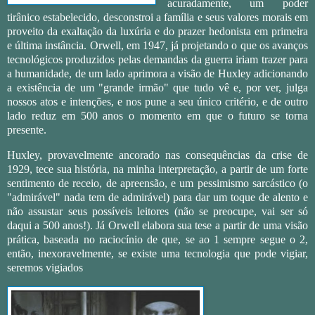
acuradamente, um poder
tirânico estabelecido, desconstroi a família e seus valores morais em
proveito da exaltação da luxúria e do prazer hedonista em primeira
e última instância. Orwell, em 1947, já projetando o que os avanços
tecnológicos produzidos pelas demandas da guerra iriam trazer para
a humanidade, de um lado aprimora a visão de Huxley adicionando
a existência de um "grande irmão" que tudo vê e, por ver, julga
nossos atos e intenções, e nos pune a seu único critério, e de outro
lado reduz em 500 anos o momento em que o futuro se torna
presente.
Huxley, provavelmente ancorado nas consequências da crise de
1929, tece sua história, na minha interpretação, a partir de um forte
sentimento de receio, de apreensão, e um pessimismo sarcástico (o
"admirável" nada tem de admirável) para dar um toque de alento e
não assustar seus possíveis leitores (não se preocupe, vai ser só
daqui a 500 anos!). Já Orwell elabora sua tese a partir de uma visão
prática, baseada no raciocínio de que, se ao 1 sempre segue o 2,
então, inexoravelmente, se existe uma tecnologia que pode vigiar,
seremos vigiados