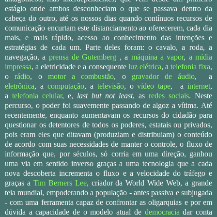
estágio onde ambos desconheciam o que se passava dentro da
cabeça do outro, até os nossos dias quando contínuos recursos de
comunicação encurtam este distanciamento ao oferecerem, cada dia
mais, e mais rápido, acesso ao conhecimento das intenções e
estratégias de cada um. Parte deles foram: o cavalo, a roda, a
navegação, a
prensa de Gutemberg
, a
máquina a vapor
,
a mídia
impressa
, a eletricidade e a consequente
luz elétrica
, a
telefonia fixa
,
o
rádio
, o
motor a combustão
, o
gravador de áudio
, a
eletrônica
,
a
computação
,
a
televisão
, o
vídeo tape
,
a
internet
,
a
telefonia celular
, e,
last but not least
, as
redes sociais
. Neste
percurso, o poder foi suavemente passando de algoz a vítima. Até
recentemente, enquanto aumentavam os recursos do cidadão para
questionar os detentores de todos os poderes, estatais ou privados,
pois eram eles que ditavam (produziam e distribuiam) o conteúdo
de acordo com suas necessidades de manter o controle, o fluxo de
informação que, por séculos, só corria em uma direção, ganhou
uma via em sentido inverso graças a uma tecnologia que a cada
nova descoberta incrementa o fluxo e a velocidade do tráfego e
graças a
Tim Berners Lee
, criador da
World Wide Web, a grande
teia mundial, empoderando a população - antes passiva e subjugada
-
com uma ferramenta capaz de confrontar as oligarquias e por em
dúvida a capacidade de o modelo atual de
democracia
dar conta