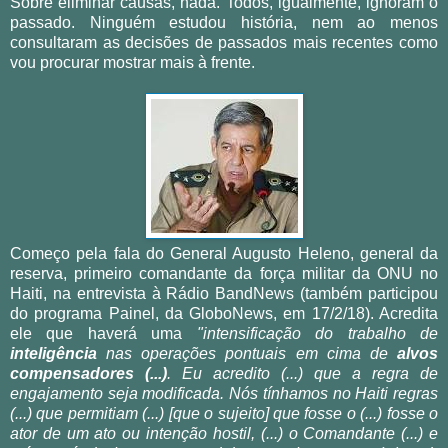
Sobre eliminar causas, nada. Todos, igualmente, ignoram o
passado. Ninguém estudou história, nem ao menos
consultaram as decisões de passados mais recentes como
vou procurar mostrar mais à frente.
Começo pela fala do General Augusto Heleno, general da
reserva, primeiro comandante da força militar da ONU no
Haiti, na entrevista à Rádio BandNews (também participou
do programa Painel, da GloboNews, em 17/2/18). Acredita
ele que haverá uma
"intensificação do trabalho de
inteligência
nas operações pontuais em cima de
alvos
compensadores (...)
. Eu acredito (...) que a regra de
engajamento seja modificada. Nós tínhamos no Haiti regras
(...) que permitiam (...) [que o sujeito] que fosse o (...) fosse o
ator de um ato ou intenção hostil, (...) o Comandante (...) e