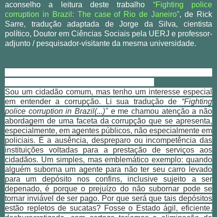
aconselho a leitura deste trabalho
“Fighting police
corruption in Brazil: The case of Rio de Janeiro”
, de Rick
Sarre, tradução adaptada de Jorge da Silva, cientista
político, Doutor em Ciências Sociais pela UERJ e professor-
adjunto / pesquisador-visitante da mesma universidade.
Após a leitura do referido trabalho, enviei a seguinte
mensagem para o professor Jorge da Silva:
Sou um cidadão comum, mas tenho um interesse especial
em entender a corrupção. Li sua tradução de
“Fighting
police corruption in Brazil(...)"
e me chamou atenção a não
abordagem de uma faceta da corrupção que se apresenta,
especialmente, em agentes públicos, não especialmente em
policiais. É a ausência, despreparo ou incompetência das
instituições voltadas para a prestação de serviços aos
cidadãos. Um simples, mas emblemático exemplo: quando
alguém suborna um agente para não ter seu carro levado
para um depósito nos confins, inclusive sujeito a ser
depenado, é porque o prejuízo do não subornar pode se
tornar inviável de ser pago. Por que será que tais depósitos
estão repletos de sucatas? Fosse o Estado ágil, eficiente,