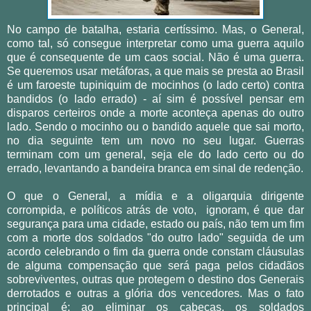
No campo de batalha, estaria certíssimo. Mas, o General,
como tal, só consegue interpretar como uma guerra aquilo
que é consequente de um caos social. Não é uma guerra.
Se queremos usar metáforas, a que mais se presta ao Brasil
é um faroeste tupiniquim de mocinhos (o lado certo) contra
bandidos (o lado errado) - aí sim é possível pensar em
disparos certeiros onde a morte aconteça apenas do outro
lado. Sendo o mocinho ou o bandido aquele que sai morto,
no dia seguinte tem um novo no seu lugar. Guerras
terminam com um general, seja ele do lado certo ou do
errado, levantando a bandeira branca em sinal de redenção.
O que o General, a mídia e a oligarquia dirigente
corrompida, e políticos atrás de voto, ignoram, é que dar
segurança para uma cidade, estado ou país, não tem um fim
com a morte dos soldados "do outro lado" seguida de um
acordo celebrando o fim da guerra onde constam cláusulas
de alguma compensação que será paga pelos cidadãos
sobreviventes, outras que protegem o destino dos Generais
derrotados e outras a glória dos vencedores. Mas o fato
principal é: ao eliminar os cabeças, os soldados