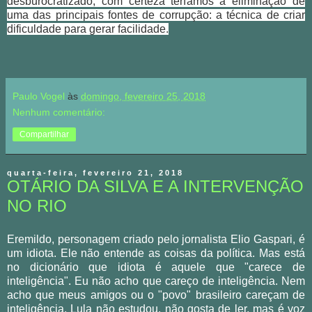
desburocratizado, com certeza teríamos a eliminação de
uma das principais fontes de corrupção: a técnica de criar
dificuldade para gerar facilidade.
Paulo Vogel
às
domingo, fevereiro 25, 2018
Nenhum comentário:
Compartilhar
quarta-feira, fevereiro 21, 2018
OTÁRIO DA SILVA E A INTERVENÇÃO
NO RIO
Eremildo, personagem criado pelo jornalista Elio Gaspari, é
um idiota. Ele não entende as coisas da política. Mas está
no dicionário que idiota é aquele que "carece de
inteligência". Eu não acho que careço de inteligência. Nem
acho que meus amigos ou o "povo" brasileiro careçam de
inteligência. Lula não estudou, não gosta de ler, mas é voz