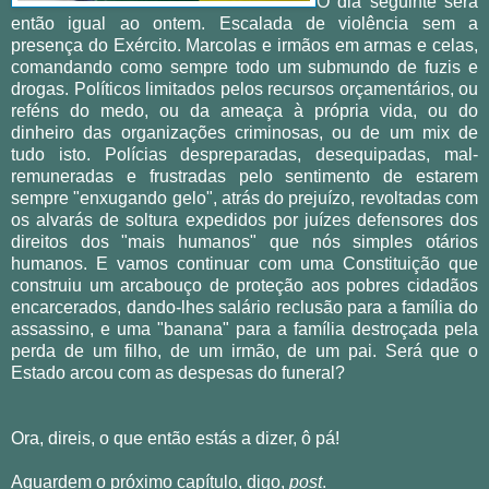
O dia seguinte será
então igual ao ontem. Escalada de violência sem a
presença do Exército. Marcolas e irmãos em armas e celas,
comandando como sempre todo um submundo de fuzis e
drogas. Políticos limitados pelos recursos orçamentários, ou
reféns do medo, ou da ameaça à própria vida, ou do
dinheiro das organizações criminosas, ou de um mix de
tudo isto. Polícias despreparadas, desequipadas, mal-
remuneradas e frustradas pelo sentimento de estarem
sempre "enxugando gelo", atrás do prejuízo, revoltadas com
os alvarás de soltura expedidos por juízes defensores dos
direitos dos "mais humanos" que nós simples otários
humanos. E vamos continuar com uma Constituição que
construiu um arcabouço de proteção aos pobres cidadãos
encarcerados, dando-lhes salário reclusão para a família do
assassino, e uma "banana" para a família destroçada pela
perda de um filho, de um irmão, de um pai. Será que o
Estado arcou com as despesas do funeral?
Ora, direis, o que então estás a dizer, ô pá!
Aguardem o próximo capítulo, digo,
post
.