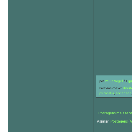
por
Paulo Vogel
às
qu
Palavras-chave:
direit
psicopatia
,
sociedade
Postagens mais rec
Assinar:
Postagens (