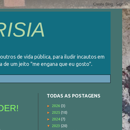
ISIA
 outros de vida pública, para iludir incautos em
ida de um jeito "me engana que eu gosto".
TODAS AS POSTAGENS
DER!
►
2026
(3)
►
2025
(10)
►
2024
(7)
▼
2023
(20)
s