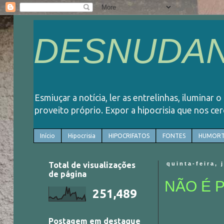
DESNUDAN
Esmiuçar a notícia, ler as entrelinhas, iluminar 
proveito próprio. Expor a hipocrisia que nos ce
Início
Hipocrisia
HIPOCRIFATOS
FONTES
HUMORT
Total de visualizações
quinta-feira, 
de página
NÃO É 
251,489
Postagem em destaque