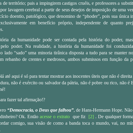
 de território; pais a impingirem castigos cruéis, e professores a subs
 por lavagem cerebral a partir de seus desejos de imposição de uma ve
cício doentio, patológico, que denomino de “phoder”, pois sua única in
exclusivamente em benefício próprio, independente de quanto prej
s.
tória da humanidade pode ser contada pela história do poder, mas
pelo poder. Na realidade, a história da humanidade foi conduzid
o lado “sado” uma minoria tirânica disposta a tudo para se manter no
m rebanho de crentes e medrosos, ambos submissos em função da pr
lá até aqui é só para tentar mostrar aos inocentes úteis que não é direit
dura, não é exército ou salvador da pátria, não é pobre ou rico, não é
né!
ra fazer tal afirmação!?
ivro
“Democracia, o Deus que falhou”
, de Hans-Hermann Hope. Não 
 dinheiro? Ok. Então
acesse o extrato
que fiz
[2]
.
De qualquer form
ordar comigo, sua visão de como a banda toca o mundo, vai, no mí
.