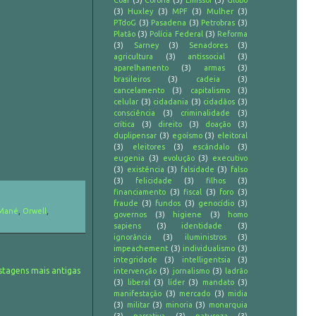
Coaf
(3)
Corona
(3)
Emissor
(3)
Globo
(3)
Huxley
(3)
MPF
(3)
Mulher
(3)
PTdoG
(3)
Pasadena
(3)
Petrobras
(3)
Platão
(3)
Polícia Federal
(3)
Reforma
(3)
Sarney
(3)
Senadores
(3)
agricultura
(3)
antissocial
(3)
aparelhamento
(3)
armas
(3)
brasileiros
(3)
cadeia
(3)
cancelamento
(3)
capitalismo
(3)
celular
(3)
cidadania
(3)
cidadãos
(3)
consciência
(3)
criminalidade
(3)
crítica
(3)
direito
(3)
doação
(3)
duplipensar
(3)
egoísmo
(3)
eleitoral
(3)
eleitores
(3)
escândalo
(3)
eugenia
(3)
evolução
(3)
executivo
(3)
existência
(3)
falsidade
(3)
falso
(3)
felicidade
(3)
filhos
(3)
financiamento
(3)
fiscal
(3)
foro
(3)
fraude
(3)
fundos
(3)
genocídio
(3)
Mané
,
Orwell
,
governos
(3)
higiene
(3)
homo
sapiens
(3)
identidade
(3)
ignorância
(3)
iluministros
(3)
impeachement
(3)
individualismo
(3)
integridade
(3)
intelligentsia
(3)
stagens mais antigas
intervenção
(3)
jornalismo
(3)
ladrão
(3)
liberal
(3)
líder
(3)
mandato
(3)
manifestação
(3)
mercado
(3)
midia
(3)
militar
(3)
minoria
(3)
monarquia