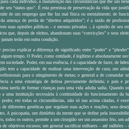
 para cada indivíduo, a manutenção das circunstâncias que lhe são bené
, de seu “status quo”. É esta premissa de preservação da vida que justi
emitir de um emprego que lhe faz mal física ou mentalmente; de funci
da ameaça de perda de “direitos adquiridos”; é a razão de profission
arem suas opiniões públicas – e mesmo privadas -, à opinião de seu e
cos que, depois de eleitos, abandonam suas “convicções” e seus elei
 jamais terão em outra condição.
 preciso explicar a diferença de significado entre “poder” e “phoder
algum tempo. O Poder, como entidade, é legítimo e absolutamente nece
 em sociedade. Poder, em sua essência, é a capacidade de fazer, de lider
gião tem a capacidade de realizar uma intervenção de cura; um admi
 profissionais para o atingimento de metas; o general a de comandar
ncia a uma estratégia de defesa previamente definida; e pais e p
ssima tarefa de formar crianças para uma vida adulta sadia. Quando us
o a uma instituição necessária à continuidade do funcionamento da
o poder, em todas as circunstâncias, não só nas acima citadas, é exer
de diferentes genéticas que regulam suas ações e reações, seus desejo
es. A psicopatia, um distúrbio da mente que se define pela insensibilida
o, todos os outros, permite a um cirurgião ser um assassino frio, um a
 de objetivos escusos; um general sacrificar milhares – até milhões –