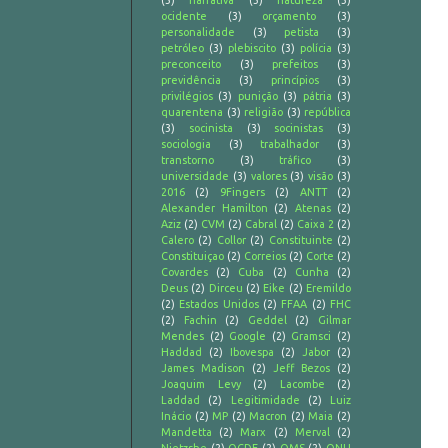
(3)
narrativa
(3)
natureza
(3)
ocidente
(3)
orçamento
(3)
personalidade
(3)
petista
(3)
petróleo
(3)
plebiscito
(3)
polícia
(3)
preconceito
(3)
prefeitos
(3)
previdência
(3)
princípios
(3)
privilégios
(3)
punição
(3)
pátria
(3)
quarentena
(3)
religião
(3)
república
(3)
socinista
(3)
socinistas
(3)
sociologia
(3)
trabalhador
(3)
transtorno
(3)
tráfico
(3)
universidade
(3)
valores
(3)
visão
(3)
2016
(2)
9Fingers
(2)
ANTT
(2)
Alexander Hamilton
(2)
Atenas
(2)
Aziz
(2)
CVM
(2)
Cabral
(2)
Caixa 2
(2)
Calero
(2)
Collor
(2)
Constituinte
(2)
Constituiçao
(2)
Correios
(2)
Corte
(2)
Covardes
(2)
Cuba
(2)
Cunha
(2)
Deus
(2)
Dirceu
(2)
Eike
(2)
Eremildo
(2)
Estados Unidos
(2)
FFAA
(2)
FHC
(2)
Fachin
(2)
Geddel
(2)
Gilmar
Mendes
(2)
Google
(2)
Gramsci
(2)
Haddad
(2)
Ibovespa
(2)
Jabor
(2)
James Madison
(2)
Jeff Bezos
(2)
Joaquim Levy
(2)
Lacombe
(2)
Laddad
(2)
Legitimidade
(2)
Luiz
Inácio
(2)
MP
(2)
Macron
(2)
Maia
(2)
Mandetta
(2)
Marx
(2)
Merval
(2)