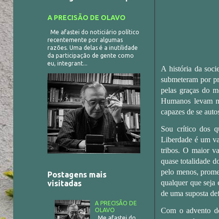
A PRECISÃO DE OLAVO
Me afastei do noticiário político
recentemente por algumas
razões. Uma delas é a inutilidade
da participação de gente como
eu, integrant...
A história da soc
submeteram por pr
pelas graças do m
Humanos levam ma
capazes de se auto
Sou crítico dos 
Liberdade é um val
tribos. O maior v
quase totalidade 
pelo menos, promet
Postagens mais
qualquer que seja 
visitadas
de uma suposta def
A PRECISÃO DE
Com o advento do 
OLAVO
Me afastei do