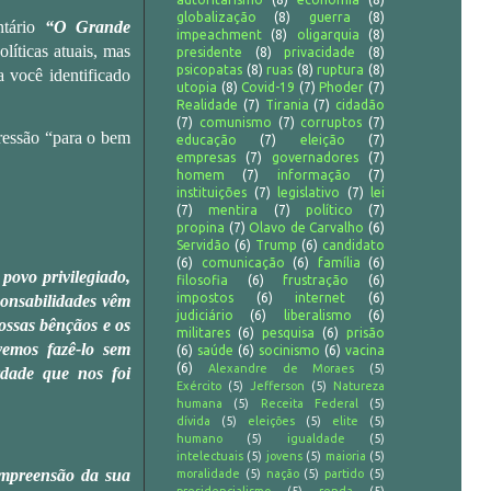
globalização
(8)
guerra
(8)
ntário
“O Grande
impeachment
(8)
oligarquia
(8)
olíticas atuais, mas
presidente
(8)
privacidade
(8)
psicopatas
(8)
ruas
(8)
ruptura
(8)
a você identificado
utopia
(8)
Covid-19
(7)
Phoder
(7)
Realidade
(7)
Tirania
(7)
cidadão
(7)
comunismo
(7)
corruptos
(7)
pressão “para o bem
educação
(7)
eleição
(7)
empresas
(7)
governadores
(7)
homem
(7)
informação
(7)
instituições
(7)
legislativo
(7)
lei
(7)
mentira
(7)
político
(7)
propina
(7)
Olavo de Carvalho
(6)
Servidão
(6)
Trump
(6)
candidato
(6)
comunicação
(6)
família
(6)
povo privilegiado,
filosofia
(6)
frustração
(6)
impostos
(6)
internet
(6)
ponsabilidades vêm
judiciário
(6)
liberalismo
(6)
ossas bênçãos e os
militares
(6)
pesquisa
(6)
prisão
vemos fazê-lo sem
(6)
saúde
(6)
socinismo
(6)
vacina
(6)
Alexandre de Moraes
(5)
rdade que nos foi
Exército
(5)
Jefferson
(5)
Natureza
humana
(5)
Receita Federal
(5)
dívida
(5)
eleições
(5)
elite
(5)
humano
(5)
igualdade
(5)
intelectuais
(5)
jovens
(5)
maioria
(5)
compreensão da sua
moralidade
(5)
nação
(5)
partido
(5)