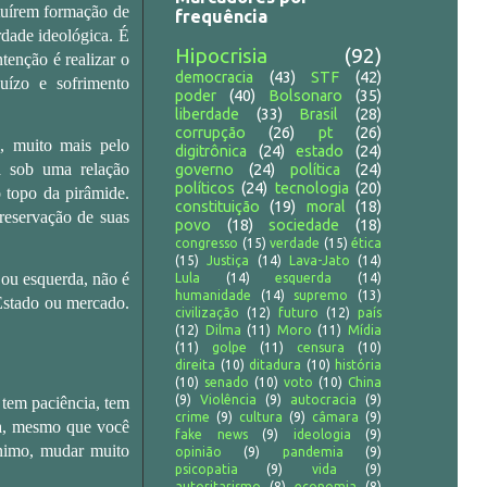
tituírem formação de
frequência
rdade ideológica. É
Hipocrisia
(92)
tenção é realizar o
democracia
(43)
STF
(42)
uízo e sofrimento
poder
(40)
Bolsonaro
(35)
liberdade
(33)
Brasil
(28)
corrupção
(26)
pt
(26)
, muito mais pelo
digitrônica
(24)
estado
(24)
a sob uma relação
governo
(24)
política
(24)
políticos
(24)
tecnologia
(20)
 topo da pirâmide.
constituição
(19)
moral
(18)
eservação de suas
povo
(18)
sociedade
(18)
congresso
(15)
verdade
(15)
ética
(15)
Justiça
(14)
Lava-Jato
(14)
a ou esquerda, não é
Lula
(14)
esquerda
(14)
humanidade
(14)
supremo
(13)
 Estado ou mercado.
civilização
(12)
futuro
(12)
país
(12)
Dilma
(11)
Moro
(11)
Mídia
(11)
golpe
(11)
censura
(10)
direita
(10)
ditadura
(10)
história
(10)
senado
(10)
voto
(10)
China
(9)
Violência
(9)
autocracia
(9)
tem paciência, tem
crime
(9)
cultura
(9)
câmara
(9)
a, mesmo que você
fake news
(9)
ideologia
(9)
nimo, mudar muito
opinião
(9)
pandemia
(9)
psicopatia
(9)
vida
(9)
autoritarismo
(8)
economia
(8)