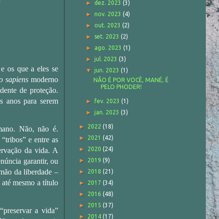
►
dez. 2023
(3)
►
nov. 2023
(4)
►
out. 2023
(2)
►
set. 2023
(2)
►
ago. 2023
(1)
►
jul. 2023
(3)
e os que a eles se
▼
jun. 2023
(1)
 sapiens
moderno
NÃO É POR VOCÊ, MANÉ, É
PELO PHODER!
dente de proteção.
s anos para serem
►
fev. 2023
(1)
►
jan. 2023
(3)
►
2022
(18)
mano. Não, não é.
►
2021
(42)
“tribos” e entre as
►
2020
(24)
ervação da vida. A
núncia garantir, ou
►
2019
(9)
 mão da liberdade –
►
2018
(21)
 até mesmo a título
►
2017
(34)
►
2016
(48)
►
2015
(37)
“preservar a vida”
►
2014
(17)