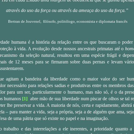
“
através do uso da força ou através da ameaça do uso da força.”
Bertran de Jouvenel
,
filósofo, politólogo, economista e diplomata francês
iedade humana é a história da relação entre os que buscaram o poder 
oteção à vida. A evolução desde nossos ancestrais primatas até o
homo
ecanismo da seleção natural, resultou em uma espécie frágil e depen
is de 12 meses para se firmaram sobre duas pernas e levam vário
ssustentarem.
que agitam a bandeira da liberdade como o maior valor do ser hu
or necessário para relações sadias e produtivas entre os membros das 
alor para um ser, particularmente o humano, mas não só, é o da pres
dos humanos
[1]
abre mão de sua liberdade num piscar de olhos se tal re
er lhe preservar a vida. A maioria de nós, certa e rapidamente, abrirá
ela – para manter a vida, seja a própria, seja a de alguém que ama, seja
esa de uma pátria que só existe no papel e na imaginação.
trabalho e das interrelações a ele inerentes, a prioridade quanto a 