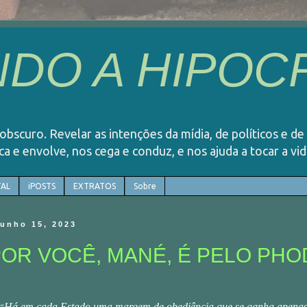
DO A HIPOCR
o obscuro. Revelar as intenções da mídia, de políticos e de
rca e envolve, nos cega e conduz, e nos ajuda a tocar a v
AL
iPOSTS
EXTRATOS
Sobre
junho 15, 2023
POR VOCÊ, MANÉ, É PELO PHO
Há em cada Estado uma margem de obediência que se ganha
apena