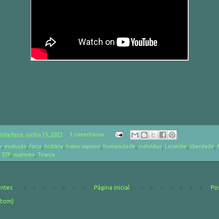
inta-feira, junho 15, 2023
3 comentários:
o
,
evolução
,
força
,
história
,
homo sapiens
,
humanidade
,
indivíduo
,
Lacombe
,
liberdade
,
,
STF
,
supremo
,
Tirania
entes
Página inicial
Po
Atom)