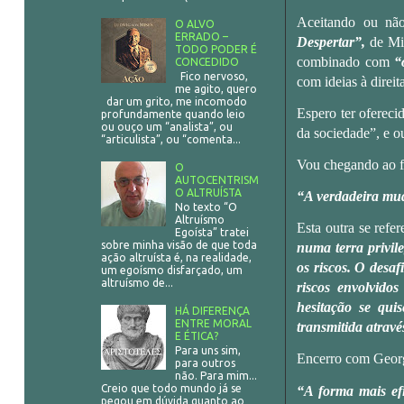
Aceitando ou não
O ALVO
ERRADO –
Despertar”
,
de Mik
TODO PODER É
combinado com
“
CONCEDIDO
Fico nervoso,
com ideias à direit
me agito, quero
dar um grito, me incomodo
Espero ter ofereci
profundamente quando leio
ou ouço um “analista”, ou
da sociedade”, e ou
“articulista”, ou “comenta...
Vou chegando ao fi
O
AUTOCENTRISM
O ALTRUÍSTA
“A verdadeira mud
No texto “O
Altruísmo
Esta outra se refe
Egoísta” tratei
sobre minha visão de que toda
numa terra privil
ação altruísta é, na realidade,
os riscos. O desa
um egoísmo disfarçado, um
altruísmo de...
riscos envolvido
hesitação se qui
HÁ DIFERENÇA
ENTRE MORAL
transmitida atravé
E ÉTICA?
Para uns sim,
Encerro com George
para outros
não. Para mim...
Creio que todo mundo já se
“A forma mais efi
pegou em dúvida quanto ao