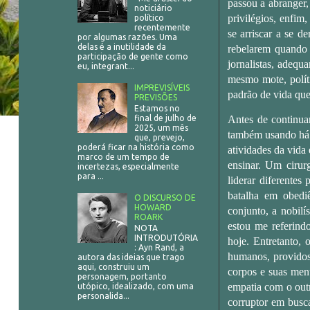
passou a abranger,
noticiário
privilégios, enfim
político
recentemente
se arriscar a se d
por algumas razões. Uma
delas é a inutilidade da
rebelarem quando 
participação de gente como
jornalistas, adequ
eu, integrant...
mesmo mote, políti
IMPREVISÍVEIS
padrão de vida que
PREVISÕES
Estamos no
Antes de continuar
final de julho de
2025, um mês
também usando há 
que, prevejo,
poderá ficar na história como
atividades da vida
marco de um tempo de
ensinar. Um cirur
incertezas, especialmente
para ...
liderar diferentes
batalha em obediê
O DISCURSO DE
HOWARD
conjunto, a nobilí
ROARK
estou me referind
NOTA
INTRODUTÓRIA
hoje. Entretanto, 
: Ayn Rand, a
humanos, providos 
autora das ideias que trago
aqui, construiu um
corpos e suas ment
personagem, portanto
empatia com o outr
utópico, idealizado, com uma
personalida...
corruptor em busca