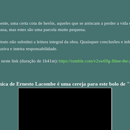
nte, uma certa cota de heróis, aqueles que se arriscam a perder a vida
usa, mas estes são uma parcela muito pequena.
trato não substitui a leitura integral da obra. Quaisquer conclusões e inf
lusiva e inteira responsabilidade.
 neste link (duração de 1h41m):
https://rumble.com/v2sw69g-filme-the
nica de Ernesto Lacombe é uma cereja para este bolo de 