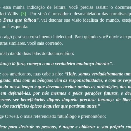
 essa minha indicação de leitura, você precisa assistir o docume
ki Willis
[3]
. Por si só é arrasador e desmantelador das narrativas p
o Deus que falhou”
, vai detonar sua visão idealista do mundo, estej
a ou à esquerda.
do algo para seu crescimento intelectual. Para quando você ouvir a ex
tras similares, você saia correndo.
nal citando duas falas do documentário:
ança lá fora, começa com a verdadeira mudança interior”.
re aos americanos, mas cabe a nós:
“Hoje, somos verdadeiramente um 
egiada. Mas com as bênçãos vêm as responsabilidades, e com as res
fio do nosso tempo é que devemos aceitar ambas as atribuições, das n
s em defendê-las, por nós mesmos e pelas gerações futuras, e de
sermos ser beneficiários dignos daquela preciosa herança de libe
s dos sacrifícios épicos daqueles que partiram antes.”
 Orwell, o mais referenciado futurólogo e premonitório:
caz para destruir as pessoas, é negar e obliterar a sua própria 