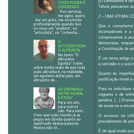
[O comunismo é uma]
TODO PODER É
Talvez possamos ac
CONCEDIDO
Fico nervoso,
me agito, quero
2 – UMA VÍTIMA 
dar um grito, me incomodo
profundamente quando leio
Que o comunismo t
ou ouço um “analista”, ou
incompatíveis e a 
“articulista”, ou “comenta...
comprovamos a usurp
O
democratas, enquant
AUTOCENTRISM
a Constituição de an
O ALTRUÍSTA
No texto “O
É um tema antigo o 
Altruísmo
Egoísta” tratei
a servidão e o suicí
sobre minha visão de que toda
ação altruísta é, na realidade,
Quanto às imperfei
um egoísmo disfarçado, um
justificação moral à
altruísmo de...
Para os indivíduos 
HÁ DIFERENÇA
ENTRE MORAL
cegueira e de enfr
E ÉTICA?
paralisa. (...) Ensi
Para uns sim,
de tornar-se a encar
para outros
não. Para mim...
Creio que todo mundo já se
O excesso na crít
pegou em dúvida quanto ao
procedimento de pro
significado destas palavras.
Muitos não ch...
É de igual modo pos