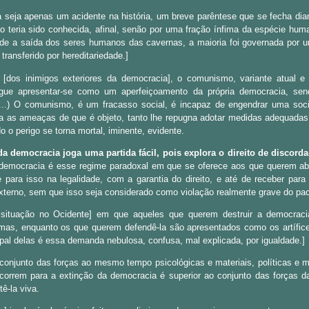
 seja apenas um acidente na história, um breve parêntese que se fecha dia
não teria sido conhecida, afinal, senão por uma fração ínfima da espécie hum
e a saída dos seres humanos das cavernas, a maioria foi governada por u
transferido por hereditariedade.]
el [dos inimigos exteriores da democracia], o comunismo, variante atual 
segue apresentar-se como um aperfeiçoamento da própria democracia, sen
...) O comunismo, é um fracasso social, é incapaz de engendrar uma socie
ga as ameaças de que é objeto, tanto lhe repugna adotar medidas adequadas a
 o perigo se torna mortal, iminente, evidente.
a democracia joga uma partida fácil, pois explora o direito de discorda
 democracia é esse regime paradoxal em que se oferece aos que querem abol
e para isso na legalidade, com a garantia do direito, e até de receber para
externo, sem que isso seja considerado como violação realmente grave do pac
ituação no Ocidente] em que aqueles que querem destruir a democracia
timas, enquanto os que querem defendê-la são apresentados como os artífi
cipal delas é essa demanda nebulosa, confusa, mal explicada, por igualdade.]
 conjunto das forças ao mesmo tempo psicológicas e materiais, políticas e 
ncorrem para a extinção da democracia é superior ao conjunto das forças
ê-la viva.