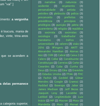
(3)
narrativa
(3)
natureza
(3)
um "vai".]
ocidente
(3)
orçamento
(3)
personalidade
(3)
petista
(3)
petróleo
(3)
plebiscito
(3)
polícia
(3)
preconceito
(3)
prefeitos
(3)
timento:
a vergonha
previdência
(3)
princípios
(3)
privilégios
(3)
punição
(3)
pátria
(3)
quarentena
(3)
religião
(3)
república
e é loucura, mania de
(3)
socinista
(3)
socinistas
(3)
z, vinte, trina anos
sociologia
(3)
trabalhador
(3)
transtorno
(3)
tráfico
(3)
universidade
(3)
valores
(3)
visão
(3)
2016
(2)
9Fingers
(2)
ANTT
(2)
Alexander Hamilton
(2)
Atenas
(2)
Aziz
(2)
CVM
(2)
Cabral
(2)
Caixa 2
(2)
ia, que se acendem a
Calero
(2)
Collor
(2)
Constituinte
(2)
Constituiçao
(2)
Correios
(2)
Corte
(2)
Covardes
(2)
Cuba
(2)
Cunha
(2)
Deus
(2)
Dirceu
(2)
Eike
(2)
Eremildo
(2)
Estados Unidos
(2)
FFAA
(2)
FHC
(2)
Fachin
(2)
Geddel
(2)
Gilmar
Mendes
(2)
Google
(2)
Gramsci
(2)
ma delas permanece
Haddad
(2)
Ibovespa
(2)
Jabor
(2)
James Madison
(2)
Jeff Bezos
(2)
Joaquim Levy
(2)
Lacombe
(2)
Laddad
(2)
Legitimidade
(2)
Luiz
Inácio
(2)
MP
(2)
Macron
(2)
Maia
(2)
 categoria superior,
Mandetta
(2)
Marx
(2)
Merval
(2)