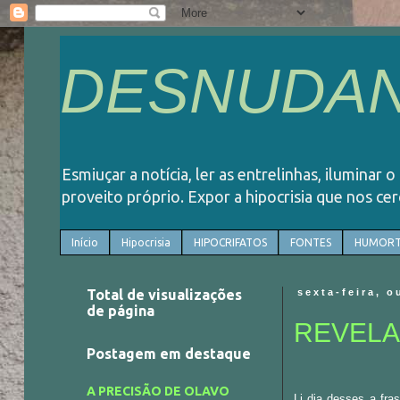
DESNUDAN
Esmiuçar a notícia, ler as entrelinhas, iluminar 
proveito próprio. Expor a hipocrisia que nos ce
Início
Hipocrisia
HIPOCRIFATOS
FONTES
HUMORT
Total de visualizações
sexta-feira, o
de página
REVELA
Postagem em destaque
A PRECISÃO DE OLAVO
Li dia desses a fra