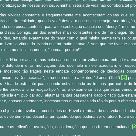
oncretização de nossos sonhos. A minha história de vida não corrobora tal pr
das vividas constante e frequentemente me aconteceram coisas que se
s divinas. Na realidade, quando você deseja o que quer que seja, sua atençã
a tudo que possa contribuir para a concretização daquele seu “desejo”, me
ia disso. Comigo, um dos eventos mais constantes é o de me chegar, “do 
m vídeo, tratando exatamente do tema com o qual minha mente tem se ocu
m livro na vitrine da livraria que há muito estava lá sem que me tivesse ch
e exclamo silenciosamente, “eureca!, perfeito!”.
ecer. Não por acaso, mas pelo caso de eu estar voltado para entender a es
 o defendem e as motivações dos que nela e nele acreditam, e, especi
e mostrado tão frágeis neste embate contemporâneo de ideologias opos
[1]
minam as Democracias", uma obra escrita a
exatos 40 anos (1982)
por 
. Guarde este fato para quando estiver lendo os trechos que extraí do l
e lhe provocar uma reação tipo “mas é exatamente isso que estou vendo ac
o urgência em publicar aqui algumas tantas passagens dado o risco que estam
der e, consequentemente, ingressarmos numa escalada rápida para o abism
 objetivo de revelar as conclusões de Revel extraídas de sua vida dedicada 
e, evidentemente, desenhar um quadro do que poderia ser o futuro, futuro est
[2
tura e as reflexões, avaliações, considerações que lhes forem estimuladas