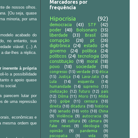
Marcadores por
frequência
nte de nossos olhos.
ana. [Ou seja, quase
Hipocrisia
(92)
ma minoria, por uma
democracia
(43)
STF
(42)
poder
(40)
Bolsonaro
(35)
e modelo acabado do
liberdade
(33)
Brasil
(28)
corrupção
(26)
pt
(26)
do, no entanto, sua
digitrônica
(24)
estado
(24)
dade viável. (...) A
governo
(24)
política
(24)
 dar-lhes a réplica.
políticos
(24)
tecnologia
(20)
constituição
(19)
moral
(18)
povo
(18)
sociedade
(18)
r inerente à própria
congresso
(15)
verdade
(15)
ética
i-lo a possibilidade
(15)
Justiça
(14)
Lava-Jato
(14)
 tanto o apoio quase
Lula
(14)
esquerda
(14)
to social.
humanidade
(14)
supremo
(13)
civilização
(12)
futuro
(12)
país
 parecem lutar por
(12)
Dilma
(11)
Moro
(11)
Mídia
ces de uma repressão
(11)
golpe
(11)
censura
(10)
direita
(10)
ditadura
(10)
história
(10)
senado
(10)
voto
(10)
China
(9)
Violência
(9)
autocracia
(9)
morais, econômicas e
crime
(9)
cultura
(9)
câmara
(9)
 da mesma ordem que
fake news
(9)
ideologia
(9)
opinião
(9)
pandemia
(9)
psicopatia
(9)
vida
(9)