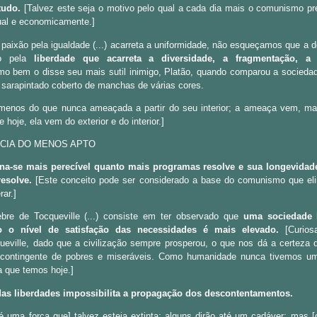
tudo.
[Talvez este seja o motivo pelo qual a cada dia mais o comunismo pr
tual e economicamente.]
 paixão pela igualdade (...) acarreta a uniformidade, não esqueçamos que a 
ão pela
liberdade que acarreta a diversidade, a fragmentação, a 
mo bem o disse seu mais sutil inimigo, Platão, quando comparou a socied
, sarapintado coberto de manchas de várias cores.
menos do que nunca ameaçada a partir do seu interior; a ameaça vem, ma
e hoje, ela vem do exterior e do interior.]
NCIA DO MENOS APTO
na-se mais perecível quanto mais programas resolve e sua longevidad
esolve.
[Este conceito pode ser considerado a base do comunismo que elim
ar.]
ebre de Tocqueville (...) consiste em ter observado que
uma sociedade 
o o nível de satisfação das necessidades é mais elevado.
[Curios
eville, dado que a civilização sempre prosperou, o que nos dá a certeza 
o contingente de pobres e miseráveis. Como humanidade nunca tivemos um
a que temos hoje.]
ia das liberdades impossibilita a propagação dos descontentamentos.
uma força que] talvez esteja extinta; alguns dirão até um cadáver; mas 