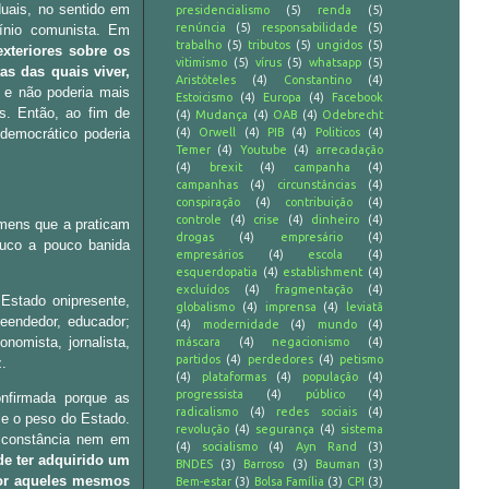
duais, no sentido em
presidencialismo
(5)
renda
(5)
renúncia
(5)
responsabilidade
(5)
ínio comunista. Em
trabalho
(5)
tributos
(5)
ungidos
(5)
teriores sobre os
vitimismo
(5)
vírus
(5)
whatsapp
(5)
as das quais viver,
Aristóteles
(4)
Constantino
(4)
e não poderia mais
Estoicismo
(4)
Europa
(4)
Facebook
os. Então, ao fim de
(4)
Mudança
(4)
OAB
(4)
Odebrecht
 democrático poderia
(4)
Orwell
(4)
PIB
(4)
Politicos
(4)
Temer
(4)
Youtube
(4)
arrecadação
(4)
brexit
(4)
campanha
(4)
campanhas
(4)
circunstâncias
(4)
conspiração
(4)
contribuição
(4)
controle
(4)
crise
(4)
dinheiro
(4)
omens que a praticam
drogas
(4)
empresário
(4)
ouco a pouco banida
empresários
(4)
escola
(4)
esquerdopatia
(4)
establishment
(4)
excluídos
(4)
fragmentação
(4)
Estado onipresente,
globalismo
(4)
imprensa
(4)
leviatã
eendedor, educador;
(4)
modernidade
(4)
mundo
(4)
onomista, jornalista,
máscara
(4)
negacionismo
(4)
partidos
(4)
perdedores
(4)
petismo
z.
(4)
plataformas
(4)
população
(4)
progressista
(4)
público
(4)
nfirmada porque as
radicalismo
(4)
redes sociais
(4)
 e o peso do Estado.
revolução
(4)
segurança
(4)
sistema
m constância nem em
(4)
socialismo
(4)
Ayn Rand
(3)
de ter adquirido um
BNDES
(3)
Barroso
(3)
Bauman
(3)
por aqueles mesmos
Bem-estar
(3)
Bolsa Família
(3)
CPI
(3)