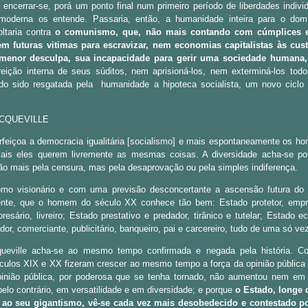
 encerrar-se, porá um ponto final num primeiro período de liberdades indivi
moderna os entende. Passaria, então, a humanidade inteira para o dom
oltaria contra
o comunismo, que, não mais contando com cúmplices ex
em futuras vitimas para escravizar, nem economias capitalistas às cust
a menor desculpa, sua incapacidade para gerir uma sociedade humana,
rreição interna de seus súditos, nem aprisioná-los, nem exterminá-los tod
do sido resgatada pela
humanidade a hipoteca socialista, um novo ciclo
OCQUEVILLE
feiçoa a democracia igualitária [socialismo] e mais espontaneamente os h
ais eles querem livremente as mesmas coisas. A diversidade acha-se p
ão mais pela censura, mas pela desaprovação ou pela simples indiferença.
como visionário e com uma previsão desconcertante a ascensão futura do 
iente, que o homem do século XX conhece tão bem: Estado protetor, empr
sário, livreiro; Estado prestativo e predador, tirânico e tutelar; Estado ec
ador, comerciante, publicitário, banqueiro, pai e carcereiro, tudo de uma só ve
ueville acha-se ao mesmo tempo confirmada e negada pela história. Co
ulos XIX e XX fizeram crescer ao mesmo tempo a força da opinião pública
inião pública, por poderosa que se tenha tornado, não aumentou nem e
elo contrário, em versatilidade e em diversidade; e porque
o Estado, longe 
l ao seu gigantismo, vê-se cada vez mais desobedecido e contestado 