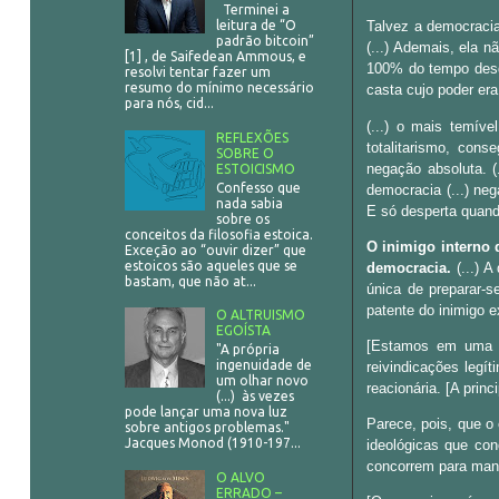
Terminei a
Talvez a democracia
leitura de “O
padrão bitcoin”
(...) Ademais, ela 
[1] , de Saifedean Ammous, e
100% do tempo desd
resolvi tentar fazer um
resumo do mínimo necessário
casta cujo poder era 
para nós, cid...
(...) o mais temív
REFLEXÕES
totalitarismo, con
SOBRE O
negação absoluta. (
ESTOICISMO
Confesso que
democracia (...) ne
nada sabia
E só desperta quando
sobre os
conceitos da filosofia estoica.
O inimigo interno d
Exceção ao “ouvir dizer” que
estoicos são aqueles que se
democracia.
(...) A
bastam, que não at...
única de preparar-s
patente do inimigo 
O ALTRUISMO
EGOÍSTA
[Estamos em uma s
"A própria
ingenuidade de
reivindicações legí
um olhar novo
reacionária. [A prin
(...) às vezes
pode lançar uma nova luz
Parece, pois, que o
sobre antigos problemas."
Jacques Monod (1910-197...
ideológicas que co
concorrem para mant
O ALVO
ERRADO –