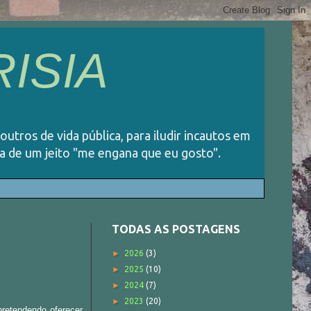
ISIA
 outros de vida pública, para iludir incautos em
ida de um jeito "me engana que eu gosto".
TODAS AS POSTAGENS
►
2026
(3)
►
2025
(10)
►
2024
(7)
►
2023
(20)
pretendendo oferecer