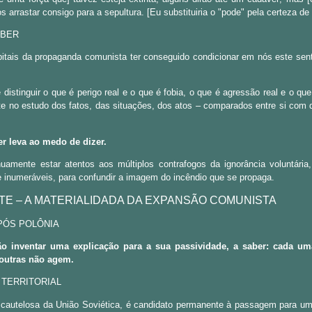
 arrastar consigo para a sepultura. [Eu substituiria o "pode" pela certeza de 
ABER
itais da propaganda comunista ter conseguido condicionar em nós este sen
distinguir o que é perigo real e o que é fobia, o que é agressão real e o qu
te no estudo dos fatos, das situações, dos atos – comparados entre si com de
r leva ao medo de dizer.
nuamente estar atentos aos múltiplos contrafogos da ignorância voluntár
e inumeráveis, para confundir a imagem do incêndio que se propaga.
E – A MATERIALIDADA DA EXPANSÃO COMUNISTA
 PÓS POLÔNIA
o inventar uma explicação para a sua passividade, a saber: cada u
 outras não agem.
 TERRITORIAL
 cautelosa da União Soviética, é candidato permanente à passagem para uma