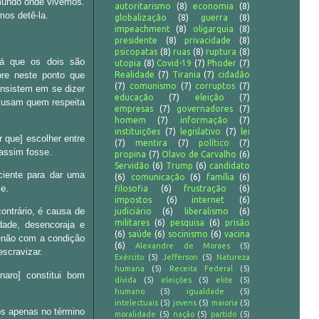
 mundo onde vivemos.
autoritarismo
(8)
economia
(8)
os detê-la.
globalização
(8)
guerra
(8)
impeachment
(8)
oligarquia
(8)
presidente
(8)
privacidade
(8)
psicopatas
(8)
ruas
(8)
ruptura
(8)
já que os dois são
utopia
(8)
Covid-19
(7)
Phoder
(7)
bre neste ponto que
Realidade
(7)
Tirania
(7)
cidadão
(7)
comunismo
(7)
corruptos
(7)
insistem em se dizer
educação
(7)
eleição
(7)
acusam quem respeita
empresas
(7)
governadores
(7)
homem
(7)
informação
(7)
instituições
(7)
legislativo
(7)
lei
 que] escolher entre
(7)
mentira
(7)
político
(7)
 assim fosse.
propina
(7)
Olavo de Carvalho
(6)
Servidão
(6)
Trump
(6)
candidato
ciente para dar uma
(6)
comunicação
(6)
família
(6)
je.
filosofia
(6)
frustração
(6)
impostos
(6)
internet
(6)
ontrário, é causa de
judiciário
(6)
liberalismo
(6)
militares
(6)
pesquisa
(6)
prisão
dade, desencoraja e
(6)
saúde
(6)
socinismo
(6)
vacina
 senão com a condição
(6)
Alexandre de Moraes
(5)
escravizar.
Exército
(5)
Jefferson
(5)
Natureza
humana
(5)
Receita Federal
(5)
aro] constitui bom
dívida
(5)
eleições
(5)
elite
(5)
humano
(5)
igualdade
(5)
intelectuais
(5)
jovens
(5)
maioria
(5)
os apenas no término
moralidade
(5)
nação
(5)
partido
(5)