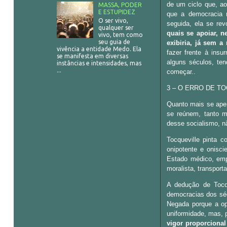
de um ciclo que, ao
MASSA, PODER
E ESTUPIDEZ
que a democracia 
O ser vivo,
seguida, ela se rev
qualquer ser
quais se apoiar, n
vivo, tem como
seu guia de
exibiria, já sem 
vivência a entidade Medo. Ela
fazer frente à insu
se manifesta em diversas
alguns séculos, ten
instâncias e intensidades, mas
...
começar..
3 – O ERRO DE T
Quanto mais se aper
se reúnem, tanto m
desse socialismo, n
Tocqueville pinta 
onipotente e onisc
Estado médico, empre
moralista, transport
A dedução de Tocq
democracias dos séc
Negada porque a op
uniformidade, mas, p
vigor proporciona