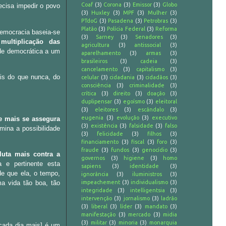
Coaf
(3)
Corona
(3)
Emissor
(3)
Globo
ecisa impedir o povo
(3)
Huxley
(3)
MPF
(3)
Mulher
(3)
PTdoG
(3)
Pasadena
(3)
Petrobras
(3)
Platão
(3)
Polícia Federal
(3)
Reforma
democracia baseia-se
(3)
Sarney
(3)
Senadores
(3)
multiplicação das
agricultura
(3)
antissocial
(3)
ade democrática a um
aparelhamento
(3)
armas
(3)
brasileiros
(3)
cadeia
(3)
cancelamento
(3)
capitalismo
(3)
is do que nunca, do
celular
(3)
cidadania
(3)
cidadãos
(3)
consciência
(3)
criminalidade
(3)
crítica
(3)
direito
(3)
doação
(3)
duplipensar
(3)
egoísmo
(3)
eleitoral
(3)
eleitores
(3)
escândalo
(3)
eugenia
(3)
evolução
(3)
executivo
e mais se assegura
(3)
existência
(3)
falsidade
(3)
falso
ina a possibilidade
(3)
felicidade
(3)
filhos
(3)
financiamento
(3)
fiscal
(3)
foro
(3)
fraude
(3)
fundos
(3)
genocídio
(3)
luta mais contra a
governos
(3)
higiene
(3)
homo
a e pertinente esta
sapiens
(3)
identidade
(3)
de que ela, o tempo,
ignorância
(3)
iluministros
(3)
impeachement
(3)
individualismo
(3)
a vida tão boa, tão
integridade
(3)
intelligentsia
(3)
intervenção
(3)
jornalismo
(3)
ladrão
(3)
liberal
(3)
líder
(3)
mandato
(3)
manifestação
(3)
mercado
(3)
midia
(3)
militar
(3)
minoria
(3)
monarquia
[cada dia mais] é um