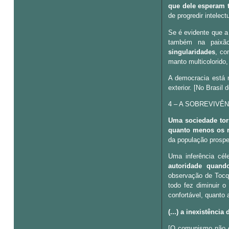
que dele esperam 
de progredir intelec
Se é evidente que a
também na paix
singularidades
, co
manto multicolorido
A democracia está 
exterior. [No Brasil d
4 – A SOBREVIVÊ
Uma sociedade tor
quanto menos os r
da população prosper
Uma inferência cél
autoridade quand
observação de Tocqu
todo fez diminuir 
confortável, quanto 
(...) a inexistênc
[O comunismo não é 