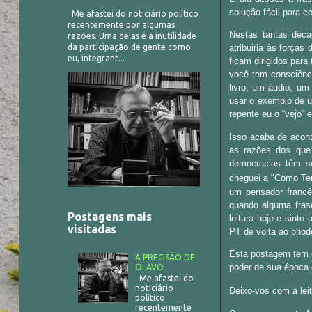
solução fácil para c
Me afastei do noticiário político
recentemente por algumas
Nestas tantas déca
razões. Uma delas é a inutilidade
da participação de gente como
atribuiria às força
eu, integrant...
ficam dirigidos par
você tem consciênc
livro, um áudio, u
usar o exemplo de u
repente eu o “vejo” 
Isso acaba de acont
as razões dos que
democracias têm s
cheguei a
"Como Ter
um pensador francês
quando alguma fras
Postagens mais
leitura hoje e sint
visitadas
PT de volta ao pho
Esta postagem tem o
A PRECISÃO DE
poder de sua época 
OLAVO
Me afastei do
noticiário
Deixo-vos com a lei
político
recentemente