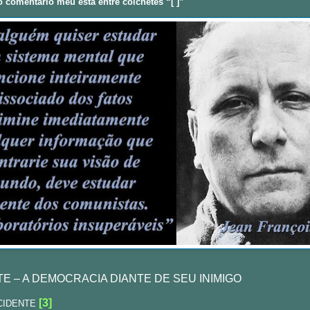
comentário meu está entre colchetes “[ ]”
TE – A DEMOCRACIA DIANTE DE SEU INIMIGO
[3]
ACIDENTE