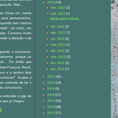
▼
2022
(18)
oposição. Mas...
►
nov. 2022
(2)
 eu fosse um crente
▼
out. 2022
(1)
o, seus pensamentos,
REVELANDO REVEL
smo quando nem mesmo
►
set. 2022
(3)
nada”, um texto, um
►
ago. 2022
(1)
pado. Costumo muito
amado à atenção e de
►
jun. 2022
(2)
►
mai. 2022
(1)
►
abr. 2022
(2)
querda, o socinismo,
almente, porque as
►
mar. 2022
(2)
tas. Foi então que
►
fev. 2022
(3)
Jean-François Revel,
►
jan. 2022
(1)
ivro e e lembre dele
►
2021
(42)
ontecer!”. Acabei a
os correndo de ter o
►
2020
(24)
o do comunismo.
►
2019
(9)
►
2018
(21)
a entender o jogo de
e que já chegou.
►
2017
(34)
►
2016
(48)
]
.
►
2015
(37)