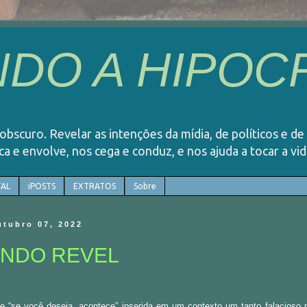
DO A HIPOCR
o obscuro. Revelar as intenções da mídia, de políticos e de
rca e envolve, nos cega e conduz, e nos ajuda a tocar a v
AL
iPOSTS
EXTRATOS
Sobre
utubro 07, 2022
NDO REVEL
se “se você deseja, acontece” inserida em um contexto um tanto falacioso 