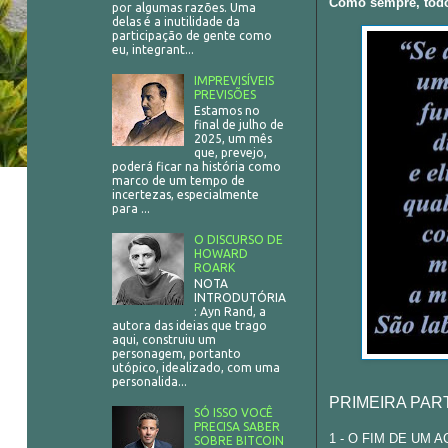
Como sempre, todo 
por algumas razões. Uma
delas é a inutilidade da
participação de gente como
eu, integrant...
IMPREVISÍVEIS
PREVISÕES
Estamos no
final de julho de
2025, um mês
que, prevejo,
poderá ficar na história como
marco de um tempo de
incertezas, especialmente
para ...
O DISCURSO DE
HOWARD
ROARK
NOTA
INTRODUTÓRIA
: Ayn Rand, a
autora das ideias que trago
aqui, construiu um
personagem, portanto
utópico, idealizado, com uma
personalida...
PRIMEIRA PAR
SÓ ISSO VOCÊ
PRECISA SABER
1 - O FIM DE UM 
SOBRE BITCOIN