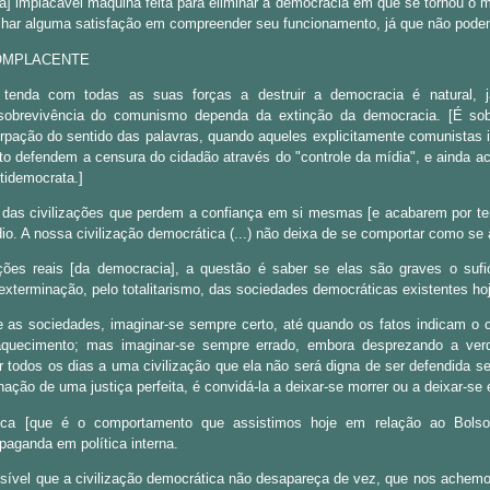
 implacável máquina feita para eliminar a democracia em que se tornou o
har alguma satisfação em compreender seu funcionamento, já que não podem
COMPLACENTE
enda com todas as suas forças a destruir a democracia é natural, 
sobrevivência do comunismo dependa da extinção da democracia. [É so
ação do sentido das palavras, quando aqueles explicitamente comunistas 
o defendem a censura do cidadão através do "controle da mídia", e ainda 
tidemocrata.]
das civilizações que perdem a confiança em si mesmas [e acabarem por ter
dio. A nossa civilização democrática (...) não deixa de se comportar como se
ções reais [da democracia], a questão é saber se elas são graves o sufi
 exterminação, pelo totalitarismo, das sociedades democráticas existentes ho
e as sociedades, imaginar-se sempre certo, até quando os fatos indicam o c
aquecimento; mas imaginar-se sempre errado, embora desprezando a ver
nar todos os dias a uma civilização que ela não será digna de ser defendida
nação de uma justiça perfeita, é convidá-la a deixar-se morrer ou a deixar-se 
ica [que é o comportamento que assistimos hoje em relação ao Bolson
paganda em política interna.
sível que a civilização democrática não desapareça de vez, que nos achem