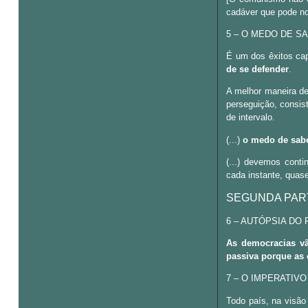
cadáver que pode nos
5 – O MEDO DE S
É um dos êxitos cap
de se defender
.
A melhor maneira de 
perseguição, consis
de intervalo.
(...)
o medo de sabe
(...) devemos conti
cada instante, quas
SEGUNDA PART
6 – AUTÓPSIA DO
As democracias vã
passiva porque as
7 – O IMPERATIVO
Todo país, na visão