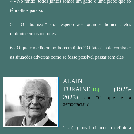
4 - No fundo, todos juntos somos um gado e uma plebe que só
têm olhos para si.
5 - O “tiranizar” diz respeito aos grandes homens: eles
embrutecem os menores.
6 - O que é medíocre no homem típico? O fato (...) de combater
as situações adversas como se fosse possível passar sem elas.
ALAIN
TURAINE
(1925-
[16]
2023)
em “O que é a
democracia”?
1 - (...) nos limitamos a definir a