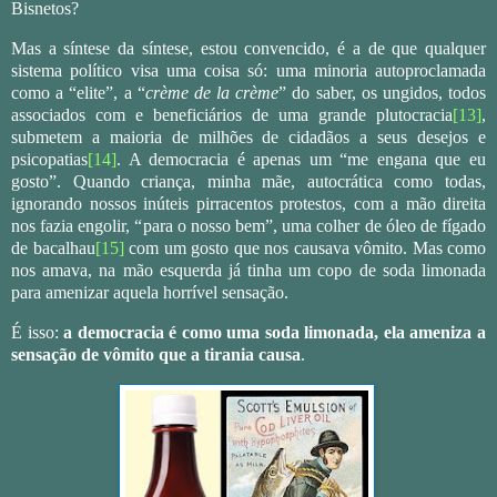
Bisnetos?
Mas a síntese da síntese, estou convencido, é a de que qualquer
sistema político visa uma coisa só: uma minoria autoproclamada
como a “elite”, a “
crème de la crème
” do saber, os ungidos, todos
associados com e beneficiários de uma grande plutocracia
[13]
,
submetem a maioria de milhões de cidadãos a seus desejos e
psicopatias
[14]
. A democracia é apenas um “me engana que eu
gosto”. Quando criança, minha mãe, autocrática como todas,
ignorando nossos inúteis pirracentos protestos, com a mão direita
nos fazia engolir, “para o nosso bem”, uma colher de óleo de fígado
de bacalhau
[15]
com um gosto que nos causava vômito. Mas como
nos amava, na mão esquerda já tinha um copo de soda limonada
para amenizar aquela horrível sensação.
É isso:
a democracia é como uma soda limonada, ela ameniza a
sensação de vômito que a tirania causa
.