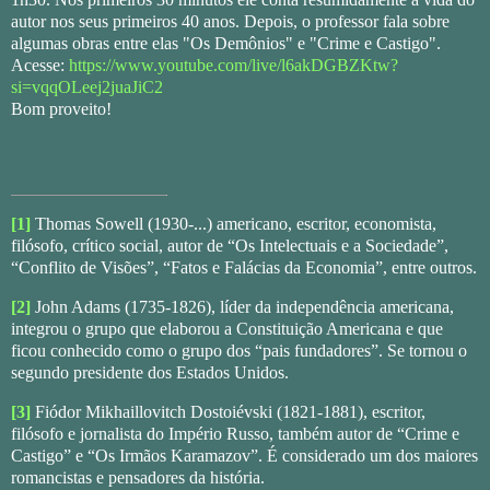
autor nos seus primeiros 40 anos. Depois, o professor fala sobre
algumas obras entre elas "Os Demônios" e "Crime e Castigo".
Acesse:
https://www.youtube.com/live/l6akDGBZKtw?
si=vqqOLeej2juaJiC2
Bom proveito!
[1]
Thomas Sowell (1930-...) americano, escritor, economista,
filósofo, crítico social, autor de “Os Intelectuais e a Sociedade”,
“Conflito de Visões”, “Fatos e Falácias da Economia”, entre outros.
[2]
John Adams (1735-1826), líder da independência americana,
integrou o grupo que elaborou a Constituição Americana e que
ficou conhecido como o grupo dos “pais fundadores”. Se tornou o
segundo presidente dos Estados Unidos.
[3]
Fiódor Mikhaillovitch Dostoiévski (1821-1881), escritor,
filósofo e jornalista do Império Russo, também autor de “Crime e
Castigo” e “Os Irmãos Karamazov”. É considerado um dos maiores
romancistas e pensadores da história.