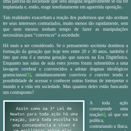
uma parcela da sociedade que será atingida negativamente se ela for
implantada e, então, reage imediatamente em aguerrida oposição.
Tais realidades exacerbam a reação dos poderosos que não aceitam
ter seus interesses contrariados, muito menos tão rapidamente, sem
que nem mesmo tenham tempo de fazer as manipulações
necessárias para “convencer” a sociedade.
Há mais a ser considerado. Se o pensamento socinista dominou a
formação da geração que hoje tem entre 20 e 30 anos, também é
fato que esta é a mesma geração que nasceu na Era Digitrônica.
Enquanto nas salas de aula estes jovens foram submetidos a uma
lavagem cerebral e convencidos a adotar dogmas ideológicos
gramscianos
[5]
, simultaneamente conviveu e convive tendo a
possibilidade de acessar e conhecer outras formas de interpretar o
mundo e a vida em sociedade. Mas quantos deles estão buscando
um contraponto?
A toda ação
corresponde uma
reação
6]
, só que em
política,
contrariando a física,