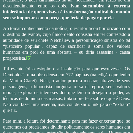
desentendimento entre os dois.
Ivan sucumbira à extrema
intolerância de quem visava à transformação radical do mundo
sem se importar com o preço que teria de pagar por ela
.
Ao tomar conhecimento da notícia, o escritor ficou horrorizado com
o destino de Ivanov, cujo único delito consistia em ter contestado a
autoridade de seu chefe Netcháiev, a personificação sinistra do tal
“justiceiro popular”, capaz de sacrificar a soma dos valores
humanos em prol de uma abstrata – eu diria assassina - causa
progressista.
[5]
Tal evento foi o estopim e a inspiração para que escrevesse “Os
Demônios”, uma obra densa em 777 páginas (na edição que tenho
da Martin Claret). Nela, o autor procura mostrar, através de seus
personagens, a hipocrisia burguesa russa da época, seus valores
morais, explora os interesses dos que têm ou desejam o poder, as
técnicas de domínio das massas, trata sobre fé e sobre o que é Deus.
Não vou fazer uma resenha, mas vou deixar o link para o “extrato”
que fiz.
Para mim, a leitura foi determinante para me fazer enxergar que, se
queremos ou precisamos dividir politicamente os seres humanos em
duas únicas categorias, estas são, inevitavelmente, a dos Humanos e