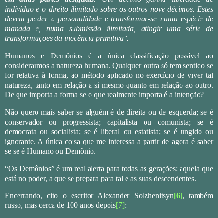
indivíduo e o direito ilimitado sobre os outros nove décimos. Estes
devem perder a personalidade e transformar-se numa espécie de
manada e, numa submissão ilimitada, atingir uma série de
transformações da inocência primitiva".
Humanos e Demônios é a única classificação possível ao
considerarmos a natureza humana. Qualquer outra só tem sentido se
for relativa à forma, ao método aplicado no exercício de viver tal
natureza, tanto em relação a si mesmo quanto em relação ao outro.
De que importa a forma se o que realmente importa é a intenção?
Não quero mais saber se alguém é de direita ou de esquerda; se é
conservador ou progressista; capitalista ou comunista; se é
democrata ou socialista; se é liberal ou estatista; se é ungido ou
ignorante. A única coisa que me interessa a partir de agora é saber
se se é Humano ou Demônio.
“Os Demônios” é um real alerta para todas as gerações: aquela que
está no poder, a que se prepara para tal e as suas descendentes.
Encerrando, cito o escritor Alexander Solzhenitsyn
[6]
, também
russo, mas cerca de 100 anos depois
[7]
: