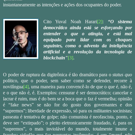
instantaneamente as intenções e ações dos ocupantes do poder.
Cito Yuval Noah Harari
[2]
:
“O sistema
democrático ainda está se esforçando por
entender o que o atingiu, e está mal
equipado para lidar com os choques
seguintes, como o advento da inteligência
artificial e a revolução da tecnologia de
blockchain"
[3]
.
O poder de ruptura da digitrônica é tão dramático para o
status quo
político, que o poder, sem saber como se defender, recorre à
novilíngua
[4]
, uma maneira para convencê-lo de que o que é, não é,
e o que não é, é. Exemplos: censurar é ser democrático; cancelar e
lacrar é ruim, mas é do bem se a boca que o faz é vermelha; opinião
é “fake news” se não for do gosto dos governantes e dos
“supremos”; liberdade de expressão, só para os militantes socinistas;
passeata é tentativa de golpe; não comunista é neofascista, ponto, e
deve ser “extirpado”; o pleito eletronicamente fraudado, é, para os
“supremos”, o mais inviolável do mundo, totalmente imune a
fraudes; cidadão que faz perguntas incômodas, é um
“mané, não