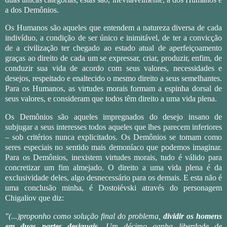
a dos Demônios.
Os Humanos são aqueles que entendem a natureza diversa de cada
indivíduo, a condição de ser único e inimitável, de ter a convicção
de a civilização ter chegado ao estado atual de aperfeiçoamento
graças ao direito de cada um se expressar, criar, produzir, enfim, de
conduzir sua vida de acordo com seus valores, necessidades e
desejos, respeitado e enaltecido o mesmo direito a seus semelhantes.
Para os Humanos, as virtudes morais formam a espinha dorsal de
seus valores, e consideram que todos têm direito a uma vida plena.
Os Demônios são aqueles impregnados do desejo insano de
subjugar a seus interesses todos aqueles que lhes parecem inferiores
– sob critérios nunca explicitados. Os Demônios se tomam como
seres especiais no sentido mais demoníaco que podemos imaginar.
Para os Demônios, inexistem virtudes morais, tudo é válido para
concretizar um fim almejado. O direito a uma vida plena é da
exclusividade deles, algo desnecessário para os demais. E esta não é
uma conclusão minha, é Dostoiévski através do personagem
Chigaliov que diz:
"(...)proponho como solução final do problema,
dividir os homens
em duas partes desiguais
. Um décimo ganha liberdade de