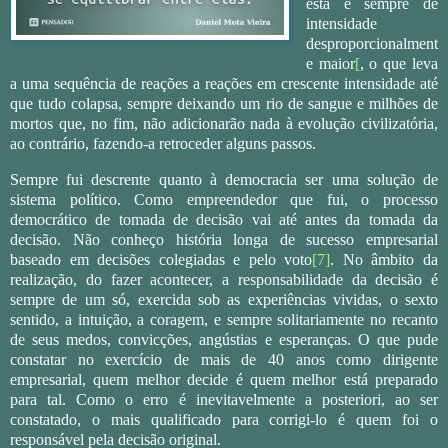
esta é sempre de
intensidade
desproporcionalment
e maior
[
, o que leva
a uma sequência de reações a reações em crescente intensidade até
que tudo colapsa, sempre deixando um rio de sangue e milhões de
mortos que, no fim, não adicionarão nada à evolução civilizatória,
ao contrário, fazendo-a retroceder alguns passos.
Sempre fui descrente quanto à democracia ser uma solução de
sistema político. Como empreendedor que fui, o processo
democrático de tomada de decisão vai até antes da tomada da
decisão. Não conheço história longa de sucesso empresarial
baseado em decisões colegiadas e pelo voto
[7]
. No âmbito da
realização, do fazer acontecer, a responsabilidade da decisão é
sempre de um só, exercida sob as experiências vividas, o sexto
sentido, a intuição, a coragem, e sempre solitariamente no recanto
de seus medos, convicções, angústias e esperanças. O que pude
constatar no exercício de mais de 40 anos como dirigente
empresarial, quem melhor decide é quem melhor está preparado
para tal. Como o erro é inevitavelmente a posteriori, ao ser
constatado, o mais qualificado para corrigi-lo é quem foi o
responsável pela decisão original.