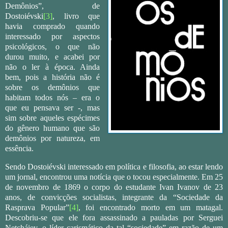
Demônios”, de
Dostoiévski
[3]
, livro que
havia comprado quando
interessado por aspectos
psicológicos, o que não
durou muito, e acabei por
não o ler à época. Ainda
bem, pois a história não é
sobre os demônios que
habitam todos nós – era o
que eu pensava ser -, mas
sim sobre aqueles espécimes
do gênero humano que são
demônios por natureza, em
essência.
Sendo Dostoiévski interessado em política e filosofia, ao estar lendo
um jornal, encontrou uma notícia que o tocou especialmente. Em 25
de novembro de 1869 o corpo do estudante Ivan Ivanov de 23
anos, de convicções socialistas, integrante da “Sociedade da
Rasprava Popular”
[4]
, foi encontrado morto em um matagal.
Descobriu-se que ele fora assassinado a pauladas por Serguei
Netcháiev, o líder carismático da tal “sociedade” em razão de um