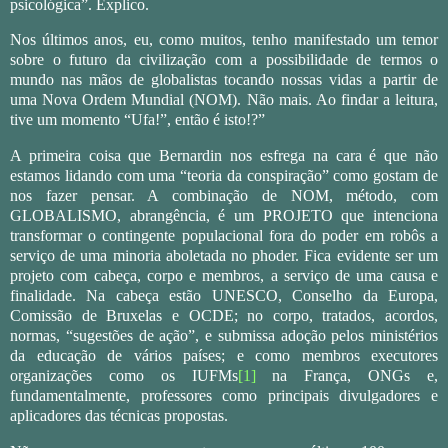
psicológica”. Explico.
Nos últimos anos, eu, como muitos, tenho manifestado um temor
sobre o futuro da civilização com a possibilidade de termos o
mundo nas mãos de globalistas tocando nossas vidas a partir de
uma Nova Ordem Mundial (NOM). Não mais. Ao findar a leitura,
tive um momento “Ufa!”, então é isto!?”
A primeira coisa que Bernardin nos esfrega na cara é que não
estamos lidando com uma “teoria da conspiração” como gostam de
nos fazer pensar. A combinação de NOM, método, com
GLOBALISMO, abrangência, é um PROJETO que intenciona
transformar o contingente populacional fora do poder em robôs a
serviço de uma minoria aboletada no phoder. Fica evidente ser um
projeto com cabeça, corpo e membros, a serviço de uma causa e
finalidade. Na cabeça estão UNESCO, Conselho da Europa,
Comissão de Bruxelas e OCDE; no corpo, tratados, acordos,
normas, “sugestões de ação”, e submissa adoção pelos ministérios
da educação de vários países; e como membros executores
organizações como os IUFMs
[1]
na França, ONGs e,
fundamentalmente, professores como principais divulgadores e
aplicadores das técnicas propostas.