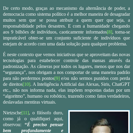
De certo modo, graças ao mecanismo da alternância de poder, a
democracia como sistema político é a melhor maneira de desagradar
muitos sem que se possa atribuir a quem quer que seja, a
responsabilidade pelos desastres. E com a humanidade chegando
aos 9 bilhões de indivíduos, caoticamente informados
[8]
, torna-se
impraticável obter-se um conjunto suficiente de indivíduos que
estejam de acordo com uma dada solução para qualquer problema.
É neste contexto que vemos iniciativas que se aproveitam das novas
tecnologias para estabelecer controle das massas através da
padronização. As câmeras por todos os lugares, menos que nos dar
“segurança”, nos obrigam a nos comportar de uma maneira padrão
para não perdermos pontos
[9]
e/ou não sermos punidos com perda
de direitos
[10]
. A Inteligência Artificial das Alexas, Siris, ChatGPT
etc., não nos informa nada, elas impõem respostas dadas por um
“algoritmo”, humano ou robótico, trazendo como fatos verdadeiros,
deslavadas mentiras virtuais.
Nietzsche
[11]
, o filósofo duro,
como já o qualifiquei aqui,
observou:
“
É preciso pensar
bem profundamente e