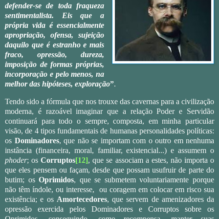
defender-se de toda fraqueza
sentimentalista. Eis que a
própria vida é essencialmente
apropriação, ofensa, sujeição
daquilo que é estranho e mais
fraco, opressão, dureza,
imposição de formas próprias,
incorporação e pelo menos, na
melhor das hipóteses, exploração
”
.
Tendo sido a fórmula que nos trouxe das cavernas para a civilização
moderna, é razoável imaginar que a relação Poder e Servidão
continuará para todo o sempre, composta, em minha particular
visão, de 4 tipos fundamentais de humanas personalidades políticas:
os
Dominadores
, que não se importam com o outro em nenhuma
instância (financeira, moral, familiar, existencial...) e assumem o
phoder
; os
Corruptos
[12]
, que se associam a estes, não importa o
que eles pensem ou façam, desde que possam usufruir de parte do
butim; os
Oprimidos
, que se submetem voluntariamente porque
não têm índole, ou interesse,
ou coragem em colocar em risco sua
existência; e os
Amortecedores
, que servem de amenizadores da
opressão exercida pelos Dominadores e Corruptos sobre os
Oprimidos, conseguindo, como recompensa, manter suas