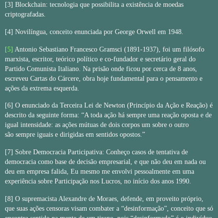
[3]
Blockchain: tecnologia que possibilita a existência de moedas
criptografadas.
[4]
Novilíngua, conceito enunciada por George Orwell em 1948.
[5
]
Antonio Sebastiano Francesco Gramsci (1891-1937), foi um filósofo
marxista, escritor, teórico político e co-fundador e secretário geral do
Partido Comunista Italiano. Na prisão onde ficou por cerca de 8 anos,
escreveu Cartas do Cárcere, obra hoje fundamental para o pensamento e
ações da extrema esquerda.
[6]
O enunciado da Terceira Lei de Newton (Princípio da Ação e Reação) é
descrito da seguinte forma: “A toda ação há sempre uma reação oposta e de
igual intensidade: as ações mútuas de dois corpos um sobre o outro
são sempre iguais e dirigidas em sentidos opostos.”
[7]
Sobre Democracia Participativa: Conheço casos de tentativa de
democracia como base de decisão empresarial, e que não deu em nada ou
deu em empresa falida, Eu mesmo me envolvi pessoalmente em uma
experiência sobre Participação nos Lucros, no início dos anos 1990.
[8]
O supremacista Alexandre de Moraes, defende, em proveito próprio,
que suas ações censoras visam combater a “desinformação”, conceito que só