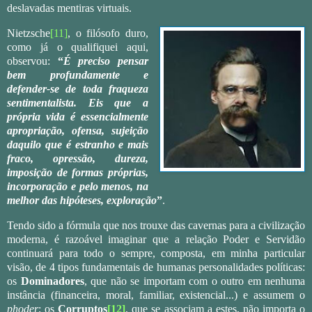
deslavadas mentiras virtuais.
Nietzsche
[11]
, o filósofo duro,
como já o qualifiquei aqui,
observou:
“
É preciso pensar
bem profundamente e
defender-se de toda fraqueza
sentimentalista. Eis que a
própria vida é essencialmente
apropriação, ofensa, sujeição
daquilo que é estranho e mais
fraco, opressão, dureza,
imposição de formas próprias,
incorporação e pelo menos, na
melhor das hipóteses, exploração
”
.
Tendo sido a fórmula que nos trouxe das cavernas para a civilização
moderna, é razoável imaginar que a relação Poder e Servidão
continuará para todo o sempre, composta, em minha particular
visão, de 4 tipos fundamentais de humanas personalidades políticas:
os
Dominadores
, que não se importam com o outro em nenhuma
instância (financeira, moral, familiar, existencial...) e assumem o
phoder
; os
Corruptos
[12]
, que se associam a estes, não importa o