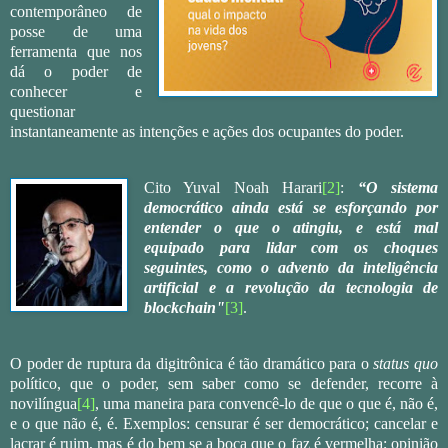
contemporâneo de
posse de uma
ferramenta que nos
dá o poder de
conhecer e
questionar
instantaneamente as intenções e ações dos ocupantes do poder.
Cito Yuval Noah Harari
[2]
:
“O sistema
democrático ainda está se esforçando por
entender o que o atingiu, e está mal
equipado para lidar com os choques
seguintes, como o advento da inteligência
artificial e a revolução da tecnologia de
blockchain"
[3]
.
O poder de ruptura da digitrônica é tão dramático para o
status quo
político, que o poder, sem saber como se defender, recorre à
novilíngua
[4]
, uma maneira para convencê-lo de que o que é, não é,
e o que não é, é. Exemplos: censurar é ser democrático; cancelar e
lacrar é ruim, mas é do bem se a boca que o faz é vermelha; opinião