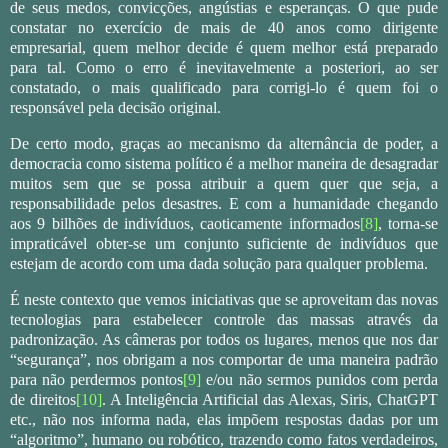
de seus medos, convicções, angústias e esperanças. O que pude
constatar no exercício de mais de 40 anos como dirigente
empresarial, quem melhor decide é quem melhor está preparado
para tal. Como o erro é inevitavelmente a posteriori, ao ser
constatado, o mais qualificado para corrigi-lo é quem foi o
responsável pela decisão original.
De certo modo, graças ao mecanismo da alternância de poder, a
democracia como sistema político é a melhor maneira de desagradar
muitos sem que se possa atribuir a quem quer que seja, a
responsabilidade pelos desastres. E com a humanidade chegando
aos 9 bilhões de indivíduos, caoticamente informados
[8]
, torna-se
impraticável obter-se um conjunto suficiente de indivíduos que
estejam de acordo com uma dada solução para qualquer problema.
É neste contexto que vemos iniciativas que se aproveitam das novas
tecnologias para estabelecer controle das massas através da
padronização. As câmeras por todos os lugares, menos que nos dar
“segurança”, nos obrigam a nos comportar de uma maneira padrão
para não perdermos pontos
[9]
e/ou não sermos punidos com perda
de direitos
[10]
. A Inteligência Artificial das Alexas, Siris, ChatGPT
etc., não nos informa nada, elas impõem respostas dadas por um
“algoritmo”, humano ou robótico, trazendo como fatos verdadeiros,