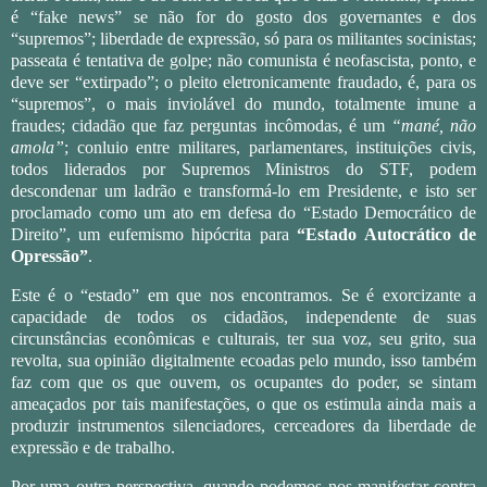
é “fake news” se não for do gosto dos governantes e dos
“supremos”; liberdade de expressão, só para os militantes socinistas;
passeata é tentativa de golpe; não comunista é neofascista, ponto, e
deve ser “extirpado”; o pleito eletronicamente fraudado, é, para os
“supremos”, o mais inviolável do mundo, totalmente imune a
fraudes; cidadão que faz perguntas incômodas, é um
“mané, não
amola”
; conluio entre militares, parlamentares, instituições civis,
todos liderados por Supremos Ministros do STF, podem
descondenar um ladrão e transformá-lo em Presidente, e isto ser
proclamado como um ato em defesa do “Estado Democrático de
Direito”, um eufemismo hipócrita para
“Estado Autocrático de
Opressão”
.
Este é o “estado” em que nos encontramos. Se é exorcizante a
capacidade de todos os cidadãos, independente de suas
circunstâncias econômicas e culturais, ter sua voz, seu grito, sua
revolta, sua opinião digitalmente ecoadas pelo mundo, isso também
faz com que os que ouvem, os ocupantes do poder, se sintam
ameaçados por tais manifestações, o que os estimula ainda mais a
produzir instrumentos silenciadores, cerceadores da liberdade de
expressão e de trabalho.
Por uma outra perspectiva, quando podemos nos manifestar contra