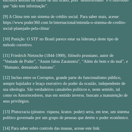
encontra sentido na mente de um tirano, pois “desinformado” é o indivíduo
que “não tem informação”.
[9]
A China tem um sistema de crédito social. Para saber mais, acesse:
https://www.poder360.com.br/internacional/entenda-o-sistema-de-credito-
social-planejado-pela-china/
[10]
Punição: O STF no Brasil parece estar na liderança deste tipo de
método corretivo.
[11]
Friedrich Nietzsche (1844-1900), filósofo prussiano, autor de
“Vontade de Poder”, “Assim falou Zaratustra”, “Além do bem e do mal”, e
“Humano, demasiado humano”.
[12]
Incluo entre os Corruptos, grande parte do funcionalismo público,
sempre bajulador e braço executivo do poder da ocasião, independente de
sua ideologia. São verdadeiros camaleões políticos e, neste sentido, tal
como os Amortecedores, mas em sentido inverso, buscam a manutenção de
seus privilégios.
[13]
Plutocracia (ploutos: riqueza; kratos: poder) seria, em tese, um sistema
político governado por um grupo de pessoas que detém o poder econômico.
[14]
Para saber sobre controle das massas, acesse este link: