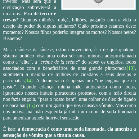
inverso. Mas será que a
civilização sobreviverá a
uma nova
Era de terror e
trevas
? Quantos milhões, quiçá, bilhões, pagarão com a vida o
desejo de poder de alguns milhares? Quão próximo estamos deste
momento? Nossos filhos poderão integrar os mortos? Nossos netos?
Bisnetos?
Mas a síntese da síntese, estou convencido, é a de que qualquer
sistema político visa uma coisa só: uma minoria autoproclamada
como a “elite”, a “
crème de la crème
” do saber, os ungidos, todos
associados com e beneficiários de uma grande plutocracia
[13]
,
submetem a maioria de milhões de cidadãos a seus desejos e
psicopatias
[14]
. A democracia é apenas um “me engana que eu
gosto”. Quando criança, minha mãe, autocrática como todas,
ignorando nossos inúteis pirracentos protestos, com a mão direita
nos fazia engolir, “para o nosso bem”, uma colher de óleo de fígado
de bacalhau
[15]
com um gosto que nos causava vômito. Mas como
nos amava, na mão esquerda já tinha um copo de soda limonada
para amenizar aquela horrível sensação.
É isso:
a democracia é como uma soda limonada, ela ameniza a
sensação de vômito que a tirania causa
.