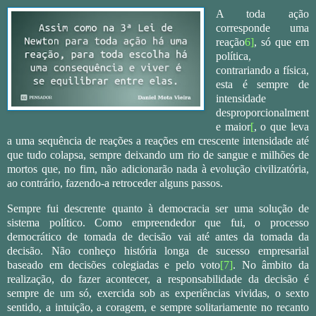
A toda ação
corresponde uma
reação
6]
, só que em
política,
contrariando a física,
esta é sempre de
intensidade
desproporcionalment
e maior
[
, o que leva
a uma sequência de reações a reações em crescente intensidade até
que tudo colapsa, sempre deixando um rio de sangue e milhões de
mortos que, no fim, não adicionarão nada à evolução civilizatória,
ao contrário, fazendo-a retroceder alguns passos.
Sempre fui descrente quanto à democracia ser uma solução de
sistema político. Como empreendedor que fui, o processo
democrático de tomada de decisão vai até antes da tomada da
decisão. Não conheço história longa de sucesso empresarial
baseado em decisões colegiadas e pelo voto
[7]
. No âmbito da
realização, do fazer acontecer, a responsabilidade da decisão é
sempre de um só, exercida sob as experiências vividas, o sexto
sentido, a intuição, a coragem, e sempre solitariamente no recanto