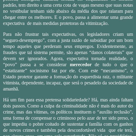
padrão, tem direito a uma certa cota de vagas mesmo que suas notas
no vestibular tenham sido abaixo da média dos que ralaram para
chegar entre os melhores. E o povo, passa a alimentar uma grande
expectativa de mais medidas protetoras da vitimização.
Para não frustrar tais expectativas, os legisladores criam um
“seguro-desemprego”, com a justa razão de subsidiar por um bom
tempo aqueles que perderam seus empregos. Evidentemente, as
fraudes que tal sistema permite, são apenas “danos colaterais” que
devem ser ignorados. Agora, expectativa tornada realidade, o
“povo” passa a se considerar
merecedor
de tudo o que o
“estatizante” socinismo faz por ele. Com este “mecanismo”, o
Estado protetor garante a formação do esquerdista raiz, o militante
vitimista, dependente, incapaz, que será o pesadelo da sociedade de
amanhã.
Há um fim para essa pretensa solidariedade? Há, mas ainda faltam
dois passos. Como a culpa da criminalidade não é mais do autor do
crime, mas das vítimas, os políticos instituem o “auxílio reclusão”,
uma forma de compensar o criminoso pelo azar de ter sido preso, o
que impediu o pobre coitado de sustentar a família com os ganhos
de novos crimes e também pela desconfortável vida que ele terá,