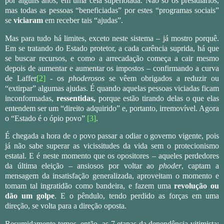
por alguns anos, em uma cela superlotada. Não só os presidiários,
mas todas as pessoas “beneficiadas” por estes “programas sociais”
se
viciaram
em receber tais “ajudas”.
Mas para tudo há limites, exceto neste sistema – já mostro porquê.
Em se tratando do Estado protetor, a cada carência suprida, há que
se buscar recursos, e como a arrecadação começa a cair mesmo
depois de aumentar e aumentar os impostos – confirmando a curva
de Laffer
[2]
- os
phoderosos
se vêem obrigados a reduzir ou
“extirpar” algumas ajudas. É quando aquelas pessoas viciadas ficam
inconformadas,
ressentidas,
porque estão tirando delas o que elas
entendem ser um “direito adquirido” e, portanto, irremovível. Agora
o “Estado é o ópio povo”
[3]
.
É chegada a hora de o povo passar a odiar o governo vigente, pois
já não sabe superar as vicissitudes da vida sem o protecionismo
estatal. E é neste momento que os opositores – aqueles perdedores
da última eleição – ansiosos por voltar ao
phoder
, captam a
mensagem da insatisfação generalizada, aproveitam o momento e
tomam tal ingratidão como bandeira, e fazem uma
revolução ou
dão um golpe
. E o pêndulo, tendo perdido as forças em uma
direção, se volta para a direção oposta.
Resumidamente temos, então, as 7 etapas da dependência vitimista: