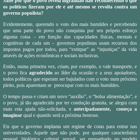
Sabe por que o povo revela ingratidão não reconhecendo o que
os políticos fizeram por ele e até mesmo se revolta contra um
governo populista?
Evidentemente, querendo o voto dos mais humildes e percebendo
que uma parte do povo não conquista por seu próprio esforço
alguma coisa – em função das capacidades físicas, mentais e
cognitivas de cada um – governos populistas usam recursos dos
impostos pagos por todos, para “extirpar” as “injustiças” da vida
através de ações econômicas e sociais inclusivas.
Então, numa primeira vez, criam, por exemplo, o vale transporte, e
o povo fica
agradecido
ao líder da ocasião e a seus apoiadores,
todos políticos que esperam ser bajulados com o voto num próximo
pleito, pois aparentam se preocupar com os mais humildes.
O tempo passa e criam um novo “auxílio”, o “bolsa alimentação”, e
o povo, já tão agradecido por ter condução gratuita, se alegra com
mais esta ajuda não-solicitada, e
antecipadamente, começa a
imaginar
qual e quando será a próxima benesse.
Eis que o governo implanta um regime de cotas para entrar nas
universidades. Aquele que não pode, por qualquer característica
pessoal, biológica, cultural, sexual, ser enquadrado no modelo