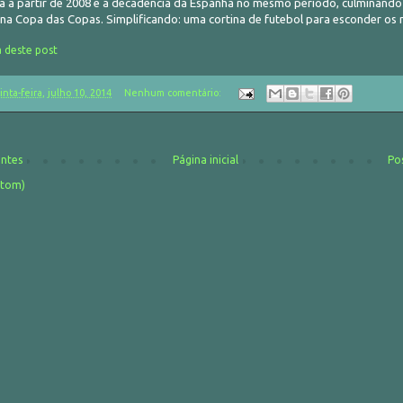
a a partir de 2008 e a decadência da Espanha no mesmo período, culminando
 na Copa das Copas. Simplificando: uma cortina de futebol para esconder os 
a deste post
inta-feira, julho 10, 2014
Nenhum comentário:
entes
Página inicial
Po
Atom)