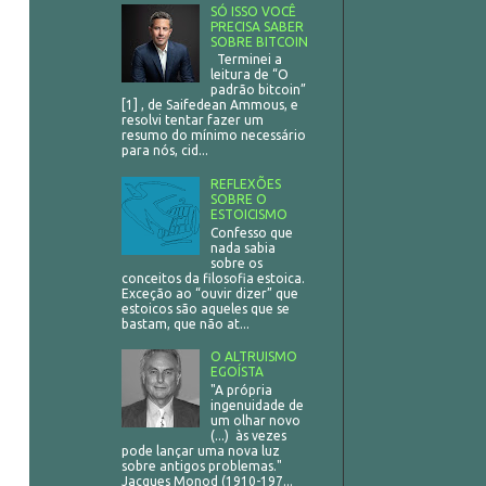
SÓ ISSO VOCÊ
PRECISA SABER
SOBRE BITCOIN
Terminei a
leitura de “O
padrão bitcoin”
[1] , de Saifedean Ammous, e
resolvi tentar fazer um
resumo do mínimo necessário
para nós, cid...
REFLEXÕES
SOBRE O
ESTOICISMO
Confesso que
nada sabia
sobre os
conceitos da filosofia estoica.
Exceção ao “ouvir dizer” que
estoicos são aqueles que se
bastam, que não at...
O ALTRUISMO
EGOÍSTA
"A própria
ingenuidade de
um olhar novo
(...) às vezes
pode lançar uma nova luz
sobre antigos problemas."
Jacques Monod (1910-197...