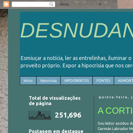
DESNUDAN
Esmiuçar a notícia, ler as entrelinhas, iluminar 
proveito próprio. Expor a hipocrisia que nos ce
Início
Hipocrisia
HIPOCRIFATOS
FONTES
HUMORT
Total de visualizações
quinta-feira, 
de página
A CORT
251,696
Sou leitor assíduo d
Germán Labrador Mén
Postagem em destaque