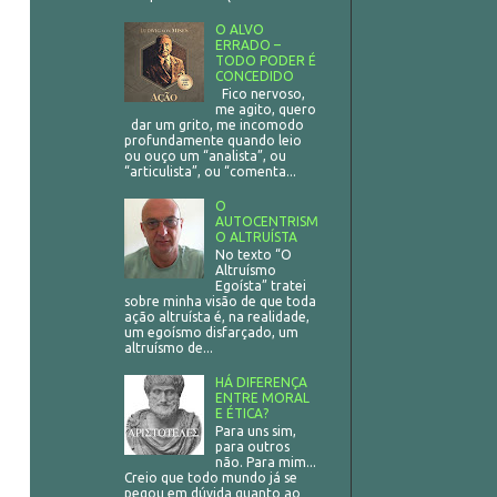
O ALVO
ERRADO –
TODO PODER É
CONCEDIDO
Fico nervoso,
me agito, quero
dar um grito, me incomodo
profundamente quando leio
ou ouço um “analista”, ou
“articulista”, ou “comenta...
O
AUTOCENTRISM
O ALTRUÍSTA
No texto “O
Altruísmo
Egoísta” tratei
sobre minha visão de que toda
ação altruísta é, na realidade,
um egoísmo disfarçado, um
altruísmo de...
HÁ DIFERENÇA
ENTRE MORAL
E ÉTICA?
Para uns sim,
para outros
não. Para mim...
Creio que todo mundo já se
pegou em dúvida quanto ao