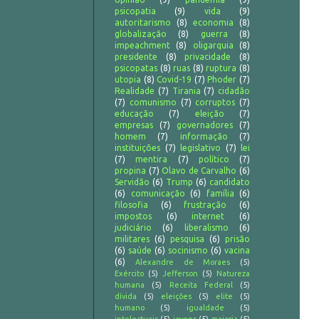
psicopatia
(9)
vida
(9)
autoritarismo
(8)
economia
(8)
globalização
(8)
guerra
(8)
impeachment
(8)
oligarquia
(8)
presidente
(8)
privacidade
(8)
psicopatas
(8)
ruas
(8)
ruptura
(8)
utopia
(8)
Covid-19
(7)
Phoder
(7)
Realidade
(7)
Tirania
(7)
cidadão
(7)
comunismo
(7)
corruptos
(7)
educação
(7)
eleição
(7)
empresas
(7)
governadores
(7)
homem
(7)
informação
(7)
instituições
(7)
legislativo
(7)
lei
(7)
mentira
(7)
político
(7)
propina
(7)
Olavo de Carvalho
(6)
Servidão
(6)
Trump
(6)
candidato
(6)
comunicação
(6)
família
(6)
filosofia
(6)
frustração
(6)
impostos
(6)
internet
(6)
judiciário
(6)
liberalismo
(6)
militares
(6)
pesquisa
(6)
prisão
(6)
saúde
(6)
socinismo
(6)
vacina
(6)
Alexandre de Moraes
(5)
Exército
(5)
Jefferson
(5)
Natureza
humana
(5)
Receita Federal
(5)
dívida
(5)
eleições
(5)
elite
(5)
humano
(5)
igualdade
(5)