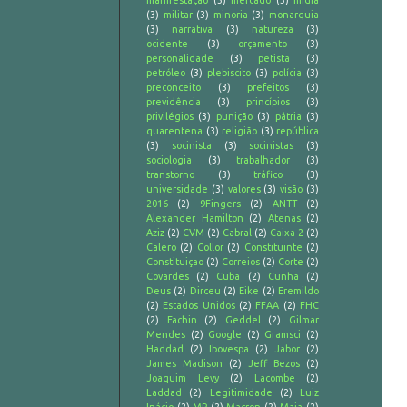
manifestação
(3)
mercado
(3)
midia
(3)
militar
(3)
minoria
(3)
monarquia
(3)
narrativa
(3)
natureza
(3)
ocidente
(3)
orçamento
(3)
personalidade
(3)
petista
(3)
petróleo
(3)
plebiscito
(3)
polícia
(3)
preconceito
(3)
prefeitos
(3)
previdência
(3)
princípios
(3)
privilégios
(3)
punição
(3)
pátria
(3)
quarentena
(3)
religião
(3)
república
(3)
socinista
(3)
socinistas
(3)
sociologia
(3)
trabalhador
(3)
transtorno
(3)
tráfico
(3)
universidade
(3)
valores
(3)
visão
(3)
2016
(2)
9Fingers
(2)
ANTT
(2)
Alexander Hamilton
(2)
Atenas
(2)
Aziz
(2)
CVM
(2)
Cabral
(2)
Caixa 2
(2)
Calero
(2)
Collor
(2)
Constituinte
(2)
Constituiçao
(2)
Correios
(2)
Corte
(2)
Covardes
(2)
Cuba
(2)
Cunha
(2)
Deus
(2)
Dirceu
(2)
Eike
(2)
Eremildo
(2)
Estados Unidos
(2)
FFAA
(2)
FHC
(2)
Fachin
(2)
Geddel
(2)
Gilmar
Mendes
(2)
Google
(2)
Gramsci
(2)
Haddad
(2)
Ibovespa
(2)
Jabor
(2)
James Madison
(2)
Jeff Bezos
(2)
Joaquim Levy
(2)
Lacombe
(2)
Laddad
(2)
Legitimidade
(2)
Luiz