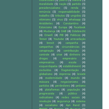
intelectuais
(5)
jovens
(5)
maioria
(5)
moralidade
(5)
nação
(5)
partido
(5)
presidencialismo
(5)
renda
(5)
renúncia
(5)
responsabilidade
(5)
trabalho
(5)
tributos
(5)
ungidos
(5)
vitimismo
(5)
vírus
(5)
whatsapp
(5)
Aristóteles
(4)
Constantino
(4)
Estoicismo
(4)
Europa
(4)
Facebook
(4)
Mudança
(4)
OAB
(4)
Odebrecht
(4)
Orwell
(4)
PIB
(4)
Politicos
(4)
Temer
(4)
Youtube
(4)
arrecadação
(4)
brexit
(4)
campanha
(4)
campanhas
(4)
circunstâncias
(4)
conspiração
(4)
contribuição
(4)
controle
(4)
crise
(4)
dinheiro
(4)
drogas
(4)
empresário
(4)
empresários
(4)
escola
(4)
esquerdopatia
(4)
establishment
(4)
excluídos
(4)
fragmentação
(4)
globalismo
(4)
imprensa
(4)
leviatã
(4)
modernidade
(4)
mundo
(4)
máscara
(4)
negacionismo
(4)
partidos
(4)
perdedores
(4)
petismo
(4)
plataformas
(4)
população
(4)
progressista
(4)
público
(4)
radicalismo
(4)
redes sociais
(4)
revolução
(4)
segurança
(4)
sistema
(4)
socialismo
(4)
Ayn Rand
(3)