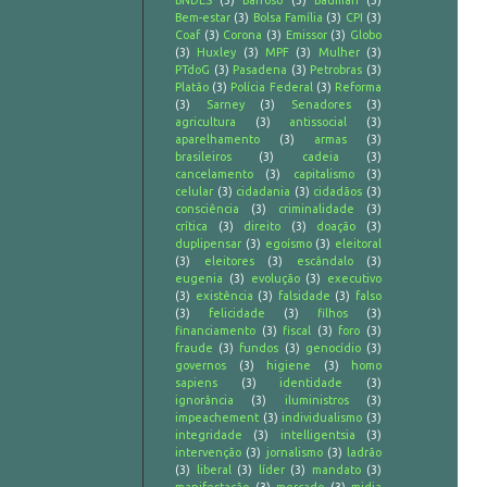
BNDES
(3)
Barroso
(3)
Bauman
(3)
Bem-estar
(3)
Bolsa Família
(3)
CPI
(3)
Coaf
(3)
Corona
(3)
Emissor
(3)
Globo
(3)
Huxley
(3)
MPF
(3)
Mulher
(3)
PTdoG
(3)
Pasadena
(3)
Petrobras
(3)
Platão
(3)
Polícia Federal
(3)
Reforma
(3)
Sarney
(3)
Senadores
(3)
agricultura
(3)
antissocial
(3)
aparelhamento
(3)
armas
(3)
brasileiros
(3)
cadeia
(3)
cancelamento
(3)
capitalismo
(3)
celular
(3)
cidadania
(3)
cidadãos
(3)
consciência
(3)
criminalidade
(3)
crítica
(3)
direito
(3)
doação
(3)
duplipensar
(3)
egoísmo
(3)
eleitoral
(3)
eleitores
(3)
escândalo
(3)
eugenia
(3)
evolução
(3)
executivo
(3)
existência
(3)
falsidade
(3)
falso
(3)
felicidade
(3)
filhos
(3)
financiamento
(3)
fiscal
(3)
foro
(3)
fraude
(3)
fundos
(3)
genocídio
(3)
governos
(3)
higiene
(3)
homo
sapiens
(3)
identidade
(3)
ignorância
(3)
iluministros
(3)
impeachement
(3)
individualismo
(3)
integridade
(3)
intelligentsia
(3)
intervenção
(3)
jornalismo
(3)
ladrão
(3)
liberal
(3)
líder
(3)
mandato
(3)