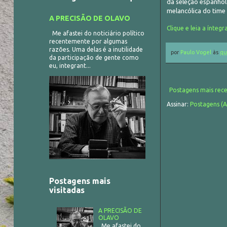
da seleção espanhol
melancólica do time
A PRECISÃO DE OLAVO
Clique e leia a íntegr
Me afastei do noticiário político
recentemente por algumas
razões. Uma delas é a inutilidade
por
Paulo Vogel
às
qu
da participação de gente como
eu, integrant...
Postagens mais rec
Assinar:
Postagens (
Postagens mais
visitadas
A PRECISÃO DE
OLAVO
Me afastei do