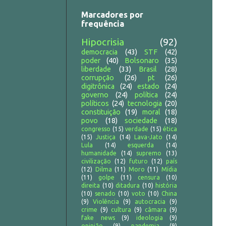
Marcadores por
frequência
Hipocrisia
(92)
democracia
(43)
STF
(42)
poder
(40)
Bolsonaro
(35)
liberdade
(33)
Brasil
(28)
corrupção
(26)
pt
(26)
digitrônica
(24)
estado
(24)
governo
(24)
política
(24)
políticos
(24)
tecnologia
(20)
constituição
(19)
moral
(18)
povo
(18)
sociedade
(18)
congresso
(15)
verdade
(15)
ética
(15)
Justiça
(14)
Lava-Jato
(14)
Lula
(14)
esquerda
(14)
humanidade
(14)
supremo
(13)
civilização
(12)
futuro
(12)
país
(12)
Dilma
(11)
Moro
(11)
Mídia
(11)
golpe
(11)
censura
(10)
direita
(10)
ditadura
(10)
história
(10)
senado
(10)
voto
(10)
China
(9)
Violência
(9)
autocracia
(9)
crime
(9)
cultura
(9)
câmara
(9)
fake news
(9)
ideologia
(9)
opinião
(9)
pandemia
(9)