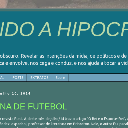
DO A HIPOCR
o obscuro. Revelar as intenções da mídia, de políticos e de
rca e envolve, nos cega e conduz, e nos ajuda a tocar a v
AL
iPOSTS
EXTRATOS
Sobre
julho 10, 2014
INA DE FUTEBOL
a revista Piauí. A deste mês de julho/14 traz o artigo "O Rei e o Esporte-Rei"
dez, espanhol, professor de literatura em Princeton. Nele, o autor faz paral