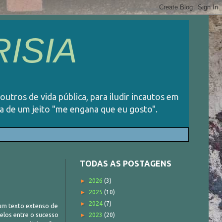
ISIA
 outros de vida pública, para iludir incautos em
ida de um jeito "me engana que eu gosto".
TODAS AS POSTAGENS
►
2026
(3)
►
2025
(10)
►
2024
(7)
, um texto extenso de
elos entre o sucesso
►
2023
(20)