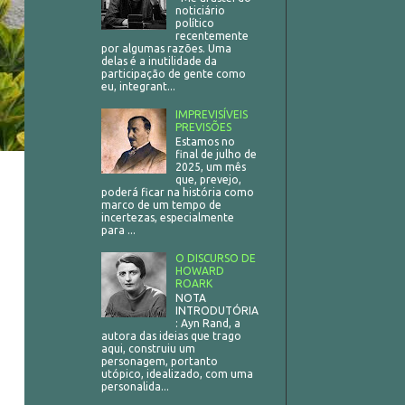
noticiário
político
recentemente
por algumas razões. Uma
delas é a inutilidade da
participação de gente como
eu, integrant...
IMPREVISÍVEIS
PREVISÕES
Estamos no
final de julho de
2025, um mês
que, prevejo,
poderá ficar na história como
marco de um tempo de
incertezas, especialmente
para ...
O DISCURSO DE
HOWARD
ROARK
NOTA
INTRODUTÓRIA
: Ayn Rand, a
autora das ideias que trago
aqui, construiu um
personagem, portanto
utópico, idealizado, com uma
personalida...