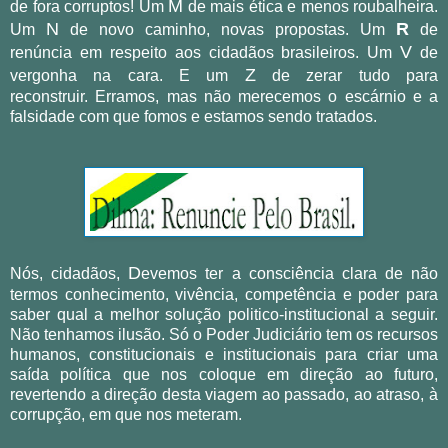
M
de fora corruptos! Um
de mais ética e menos roubalheira.
N
R
Um
de novo caminho, novas propostas. Um
de
V
renúncia em respeito aos cidadãos brasileiros. U
m
de
Z
vergonha na cara. E u
m
de zerar tudo para
reconstruir.
Erramos, mas
não merecemos o escárnio e a
falsidade com que fomos e estamos sendo tratados.
D
Nós, cidadãos,
evemos ter a consciência clara de não
termos conhecimento, vivência, competência e poder para
saber qual a melhor solução politico-institucional a seguir.
Não tenhamos ilusão. Só o Poder Judiciário tem os recursos
humanos, constitucionais e institucionais para criar uma
saída política que nos coloque em direção ao futuro,
revertendo a direção desta viagem ao passado, ao atraso, à
corrupção, em que nos meteram.