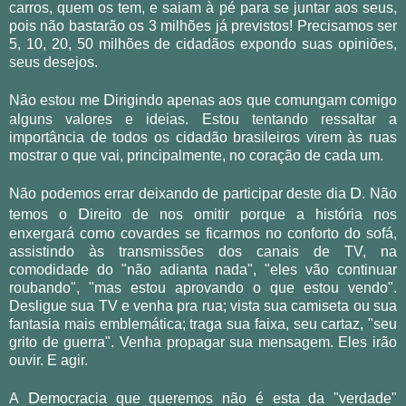
carros, quem os tem, e saiam à pé para se juntar aos seus,
pois não bastarão os 3 milhões já previstos! Precisamos ser
5, 10, 20, 50 milhões de cidadãos expondo suas opiniões,
seus desejos.
D
Não estou me
irigindo apenas aos que comungam comigo
alguns valores e ideias. Estou tentando ressaltar a
importância de todos os cidadão brasileiros virem às ruas
mostrar o que vai, principalmente, no coração de cada um.
D
Não podemos errar deixando de participar deste dia
. Não
D
temos o
ireito de nos omitir porque a história nos
enxergará como covardes se ficarmos no conforto do sofá,
assistindo às transmissões dos canais de TV, na
comodidade do "não adianta nada", "eles vão continuar
roubando", "mas estou aprovando o que estou vendo".
Desligue sua TV e venha pra rua; vista sua camiseta ou sua
fantasia mais emblemática; traga sua faixa, seu cartaz, "seu
grito de guerra". Venha propagar sua mensagem. Eles irão
ouvir. E agir.
D
A
emocracia que queremos não é esta da "verdade"