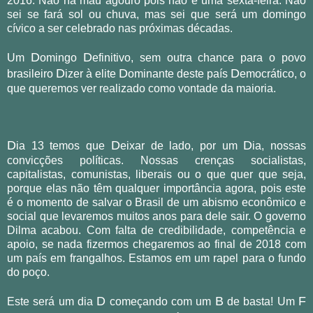
2016. Não há mau agouro pois não é uma sexta-feira. Não
sei se fará sol ou chuva, mas sei que será um domingo
cívico a ser celebrado nas próximas décadas.
D
D
Um
omingo
efinitivo, sem outra chance para o povo
D
D
D
brasileiro
izer à elite
ominante deste país
emocrático, o
que queremos ver realizado como vontade da maioria.
D
D
D
ia 13 temos que
eixar de lado, por um
ia, nossas
convicções políticas. Nossas crenças socialistas,
capitalistas, comunistas, liberais ou o que quer que seja,
porque elas não têm qualquer importância agora, pois este
é o momento de salvar o Brasil de um abismo econômico e
social que levaremos muitos anos para dele sair. O governo
Dilma acabou. Com falta de credibilidade, competência e
apoio, se nada fizermos chegaremos ao final de 2018 com
um país em frangalhos. Estamos em um rapel para o fundo
do poço.
D
B
F
Este será um dia
começando com um
de basta! Um