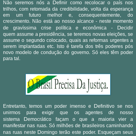
D
Não seremos nós a
efinir como recolocar o país nos
trilhos, com retomada da credibilidade, volta da esperança
em um futuro melhor e, consequentemente,
do
crescimento.
Não está ao nosso alcance - neste momento
D
de gravíssima crise política e econômica -
ecidir
quem assume a presidência, se teremos novas eleições, se
assume o segundo colocado, quais as reformas urgentes a
serem implantadas etc. Isto é tarefa dos três poderes pós
novo modelo de condução do governo. Só eles têm poder
para tal.
D
Entretanto, temos um poder imenso e
efinitivo se nos
unirmos para exigir que os agentes de nosso
D
sistema
emocrático façam o que a maioria vier a
manifestar nas ruas. Só milhões de brasileiros caminhando
D
nas ruas neste
omingo terão este poder. Esqueçam seus