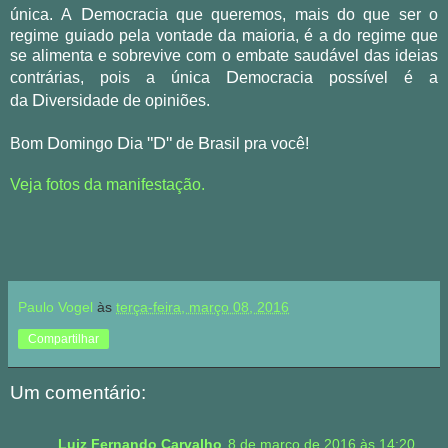
D
única.
A
emocracia que queremos,
mais do que ser o
regime guiado pela vontade da maioria, é a do regime que
se alimenta e sobrevive com o embate saudável das ideias
D
contrárias, pois a única
emocracia possível é a
D
da
iversidade de opiniões.
D
D
"D"
B
Bom
omingo
ia
de
rasil pra você!
Veja fotos da manifestação.
Paulo Vogel
às
terça-feira, março 08, 2016
Compartilhar
Um comentário:
Luiz Fernando Carvalho
8 de março de 2016 às 14:20