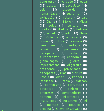
congresso
(15)
verdade
(15)
ética
(15)
Justiça
(14)
Lava-Jato
(14)
Lula
(14)
esquerda
(14)
humanidade
(14)
supremo
(13)
civilização
(12)
futuro
(12)
país
(12)
Dilma
(11)
Moro
(11)
Mídia
(11)
golpe
(11)
censura
(10)
direita
(10)
ditadura
(10)
história
(10)
senado
(10)
voto
(10)
China
(9)
Violência
(9)
autocracia
(9)
crime
(9)
cultura
(9)
câmara
(9)
fake news
(9)
ideologia
(9)
opinião
(9)
pandemia
(9)
psicopatia
(9)
vida
(9)
autoritarismo
(8)
economia
(8)
globalização
(8)
guerra
(8)
impeachment
(8)
oligarquia
(8)
presidente
(8)
privacidade
(8)
psicopatas
(8)
ruas
(8)
ruptura
(8)
utopia
(8)
Covid-19
(7)
Phoder
(7)
Realidade
(7)
Tirania
(7)
cidadão
(7)
comunismo
(7)
corruptos
(7)
educação
(7)
eleição
(7)
empresas
(7)
governadores
(7)
homem
(7)
informação
(7)
instituições
(7)
legislativo
(7)
lei
(7)
mentira
(7)
político
(7)
propina
(7)
Olavo de Carvalho
(6)