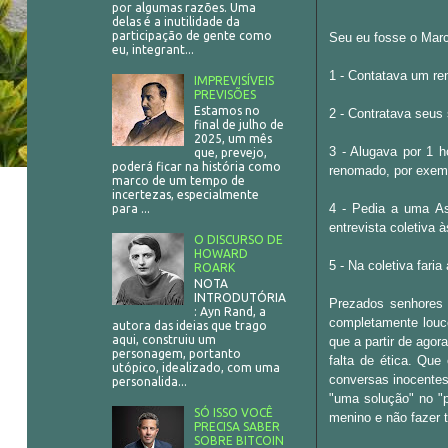
por algumas razões. Uma
delas é a inutilidade da
participação de gente como
Seu eu fosse o Marce
eu, integrant...
1 - Contatava um re
IMPREVISÍVEIS
PREVISÕES
Estamos no
2 - Contratava seus
final de julho de
2025, um mês
3 - Alugava por 1 
que, prevejo,
poderá ficar na história como
renomado, por exem
marco de um tempo de
incertezas, especialmente
4 - Pedia a uma Ass
para ...
entrevista coletiva 
O DISCURSO DE
HOWARD
5 - Na coletiva faria
ROARK
NOTA
INTRODUTÓRIA
Prezados senhores 
: Ayn Rand, a
completamente louco
autora das ideias que trago
aqui, construiu um
que a partir de agor
personagem, portanto
falta de ética. Qu
utópico, idealizado, com uma
conversas inocentes
personalida...
"uma solução" no "p
SÓ ISSO VOCÊ
menino e não fazer 
PRECISA SABER
SOBRE BITCOIN