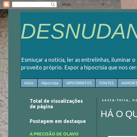
DESNUDAN
Esmiuçar a notícia, ler as entrelinhas, iluminar 
proveito próprio. Expor a hipocrisia que nos ce
Início
Hipocrisia
HIPOCRIFATOS
FONTES
HUMORT
Total de visualizações
sexta-feira, 
de página
HÁ O Q
Postagem em destaque
A PRECISÃO DE OLAVO