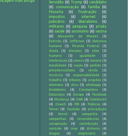
ostagem mais antiga
Servidão
(6)
Trump
(6)
candidato
(6)
comunicação
(6)
família
(6)
filosofia
(6)
frustração
(6)
impostos
(6)
internet
(6)
judiciário
(6)
liberalismo
(6)
militares
(6)
pesquisa
(6)
prisão
(6)
saúde
(6)
socinismo
(6)
vacina
(6)
Alexandre de Moraes
(5)
Exército
(5)
Jefferson
(5)
Natureza
humana
(5)
Receita Federal
(5)
dívida
(5)
eleições
(5)
elite
(5)
humano
(5)
igualdade
(5)
intelectuais
(5)
jovens
(5)
maioria
(5)
moralidade
(5)
nação
(5)
partido
(5)
presidencialismo
(5)
renda
(5)
renúncia
(5)
responsabilidade
(5)
trabalho
(5)
tributos
(5)
ungidos
(5)
vitimismo
(5)
vírus
(5)
whatsapp
(5)
Aristóteles
(4)
Constantino
(4)
Estoicismo
(4)
Europa
(4)
Facebook
(4)
Mudança
(4)
OAB
(4)
Odebrecht
(4)
Orwell
(4)
PIB
(4)
Politicos
(4)
Temer
(4)
Youtube
(4)
arrecadação
(4)
brexit
(4)
campanha
(4)
campanhas
(4)
circunstâncias
(4)
conspiração
(4)
contribuição
(4)
controle
(4)
crise
(4)
dinheiro
(4)
drogas
(4)
empresário
(4)