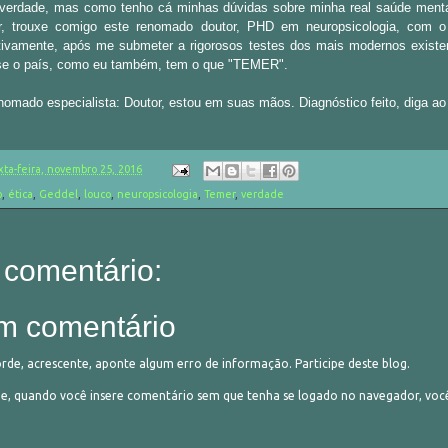
 verdade, mas como tenho cá minhas dúvidas sobre minha real saúde mental
, trouxe comigo este renomado doutor, PHD em neuropsicologia, com o 
itivamente, após me submeter a rigorosos testes dos mais modernos existe
 se o país, como eu também, tem o que "TEMER".
enomado especialista: Doutor, estou em suas mãos. Diagnóstico feito, diga ao
xta-feira, novembro 25, 2016
o
,
ética
,
Geddel
,
louco
,
neuropsicologia
,
Temer
,
verdade
comentário:
m comentário
orde, acrescente, aponte algum erro de informação. Participe deste blog.
 quando você insere comentário sem que tenha se logado no navegador, vo