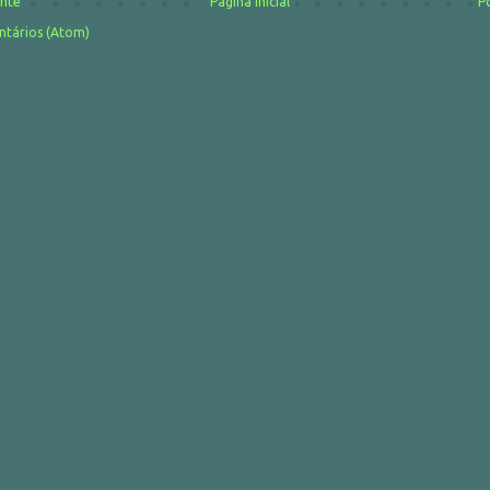
nte
Página inicial
P
ntários (Atom)