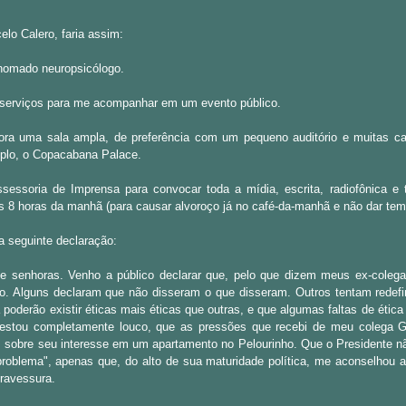
lo Calero, faria assim:
nomado neuropsicólogo.
 serviços para me acompanhar em um evento público.
hora uma sala ampla, de preferência com um pequeno auditório e muitas ca
plo, o Copacabana Palace.
essoria de Imprensa para convocar toda a mídia, escrita, radiofônica e 
às 8 horas da manhã (para causar alvoroço já no café-da-manhã e não dar tem
 a seguinte declaração:
e senhoras. Venho a público declarar que, pelo que dizem meus ex-colega
. Alguns declaram que não disseram o que disseram. Outros tentam redefin
a poderão existir éticas mais éticas que outras, e que algumas faltas de étic
e estou completamente louco, que as pressões que recebi de meu colega 
 sobre seu interesse em um apartamento no Pelourinho. Que o Presidente n
roblema", apenas que, do alto de sua maturidade política, me aconselhou
travessura.