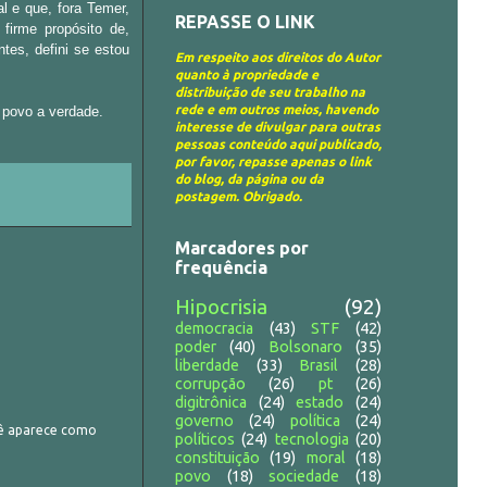
 e que, fora Temer,
REPASSE O LINK
firme propósito de,
nte
s, defini
se estou
Em respeito aos direitos do Autor
quanto à propriedade e
distribuição de seu trabalho na
rede e em outros meios, havendo
 povo a verdade.
interesse de divulgar para outras
pessoas conteúdo aqui publicado,
por favor, repasse apenas o link
do blog, da página ou da
postagem. Obrigado.
Marcadores por
frequência
Hipocrisia
(92)
democracia
(43)
STF
(42)
poder
(40)
Bolsonaro
(35)
liberdade
(33)
Brasil
(28)
corrupção
(26)
pt
(26)
digitrônica
(24)
estado
(24)
governo
(24)
política
(24)
cê aparece como
políticos
(24)
tecnologia
(20)
constituição
(19)
moral
(18)
povo
(18)
sociedade
(18)