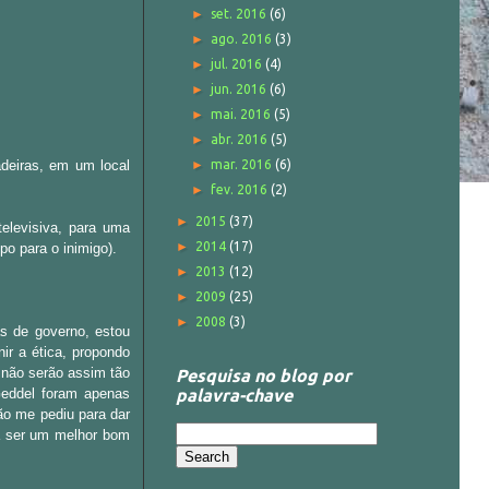
►
set. 2016
(6)
►
ago. 2016
(3)
►
jul. 2016
(4)
►
jun. 2016
(6)
►
mai. 2016
(5)
►
abr. 2016
(5)
deiras, em um local
►
mar. 2016
(6)
►
fev. 2016
(2)
►
2015
(37)
televisiva, para uma
►
2014
(17)
po para o inimigo).
►
2013
(12)
►
2009
(25)
►
2008
(3)
s de governo, estou
ir a ética, propondo
a não serão assim tão
Pesquisa no blog por
Geddel foram apenas
palavra-chave
ão me pediu para dar
 a ser um melhor bom