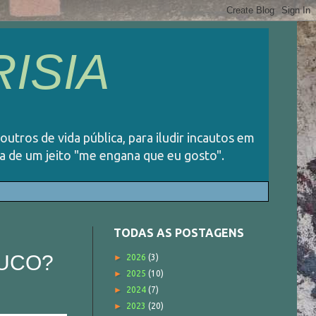
ISIA
 outros de vida pública, para iludir incautos em
ida de um jeito "me engana que eu gosto".
TODAS AS POSTAGENS
OUCO?
►
2026
(3)
►
2025
(10)
►
2024
(7)
►
2023
(20)