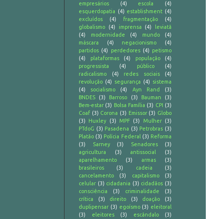
empresários
(4)
escola
(4)
esquerdopatia
(4)
establishment
(4)
excluídos
(4)
fragmentação
(4)
globalismo
(4)
imprensa
(4)
leviatã
(4)
modernidade
(4)
mundo
(4)
máscara
(4)
negacionismo
(4)
partidos
(4)
perdedores
(4)
petismo
(4)
plataformas
(4)
população
(4)
progressista
(4)
público
(4)
radicalismo
(4)
redes sociais
(4)
revolução
(4)
segurança
(4)
sistema
(4)
socialismo
(4)
Ayn Rand
(3)
BNDES
(3)
Barroso
(3)
Bauman
(3)
Bem-estar
(3)
Bolsa Família
(3)
CPI
(3)
Coaf
(3)
Corona
(3)
Emissor
(3)
Globo
(3)
Huxley
(3)
MPF
(3)
Mulher
(3)
PTdoG
(3)
Pasadena
(3)
Petrobras
(3)
Platão
(3)
Polícia Federal
(3)
Reforma
(3)
Sarney
(3)
Senadores
(3)
agricultura
(3)
antissocial
(3)
aparelhamento
(3)
armas
(3)
brasileiros
(3)
cadeia
(3)
cancelamento
(3)
capitalismo
(3)
celular
(3)
cidadania
(3)
cidadãos
(3)
consciência
(3)
criminalidade
(3)
crítica
(3)
direito
(3)
doação
(3)
duplipensar
(3)
egoísmo
(3)
eleitoral
(3)
eleitores
(3)
escândalo
(3)