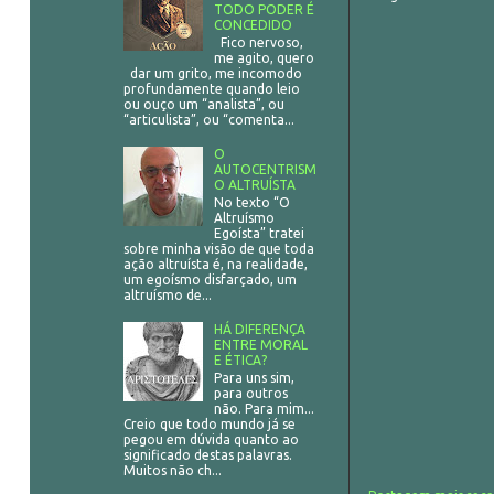
TODO PODER É
CONCEDIDO
Fico nervoso,
me agito, quero
dar um grito, me incomodo
profundamente quando leio
ou ouço um “analista”, ou
“articulista”, ou “comenta...
O
AUTOCENTRISM
O ALTRUÍSTA
No texto “O
Altruísmo
Egoísta” tratei
sobre minha visão de que toda
ação altruísta é, na realidade,
um egoísmo disfarçado, um
altruísmo de...
HÁ DIFERENÇA
ENTRE MORAL
E ÉTICA?
Para uns sim,
para outros
não. Para mim...
Creio que todo mundo já se
pegou em dúvida quanto ao
significado destas palavras.
Muitos não ch...