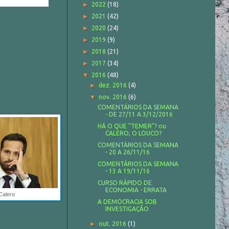
ções cerebrais.
►
2022
(18)
►
2021
(42)
►
2020
(24)
►
2019
(9)
►
2018
(21)
►
2017
(34)
▼
2016
(48)
►
dez. 2016
(4)
▼
nov. 2016
(6)
COMENTÁRIOS DA SEMANA
- DE 27/11 A 3/12/2016
HÁ O QUE "TEMER"? ou
CALERO, O LOUCO?
COMENTÁRIOS DA SEMANA
- 20 A 26/11/16
COMENTÁRIOS DA SEMANA
- 13 A 19/11/16
CURSO RÁPIDO DE
ECONOMIA - ERRATA
Calero
A DEMOCRACIA SOB
INVESTIGAÇÃO
►
out. 2016
(1)