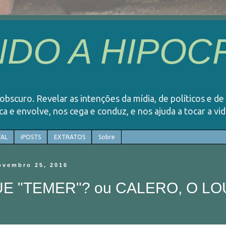
DO A HIPOCR
o obscuro. Revelar as intenções da mídia, de políticos e de
rca e envolve, nos cega e conduz, e nos ajuda a tocar a v
AL
iPOSTS
EXTRATOS
Sobre
novembro 25, 2016
UE "TEMER"? ou CALERO, O L