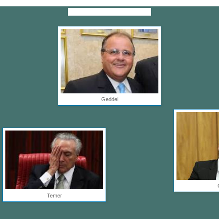
a: Ciência dedicada a estudar a expressão comportamental das disfun
Definição colhida na R
ede.
Geddel
Temer