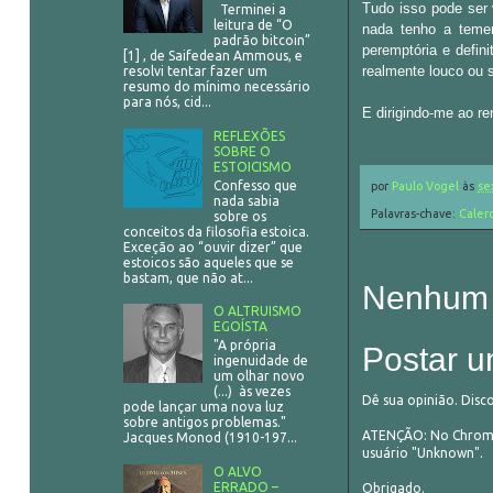
Tudo isso pode ser
Terminei a
leitura de “O
nada tenho a temer
padrão bitcoin”
peremptória e defin
[1] , de Saifedean Ammous, e
realmente louco ou
resolvi tentar fazer um
resumo do mínimo necessário
para nós, cid...
E dirigindo-me ao r
REFLEXÕES
SOBRE O
ESTOICISMO
Confesso que
por
Paulo Vogel
às
se
nada sabia
Palavras-chave:
Caler
sobre os
conceitos da filosofia estoica.
Exceção ao “ouvir dizer” que
estoicos são aqueles que se
bastam, que não at...
Nenhum 
O ALTRUISMO
EGOÍSTA
"A própria
Postar u
ingenuidade de
um olhar novo
(...) às vezes
Dê sua opinião. Disc
pode lançar uma nova luz
sobre antigos problemas."
ATENÇÃO: No Chrome,
Jacques Monod (1910-197...
usuário "Unknown".
O ALVO
ERRADO –
Obrigado.