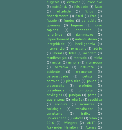
eugenia
(3)
evolução
(3)
executivo
(3)
existência
(3)
falsidade
(3)
falso
(3)
felicidade
(3)
filhos
(3)
financiamento
(3)
fiscal
(3)
foro
(3)
fraude
(3)
fundos
(3)
genocídio
(3)
governos
(3)
higiene
(3)
homo
sapiens
(3)
identidade
(3)
ignorância
(3)
iluministros
(3)
impeachement
(3)
individualismo
(3)
integridade
(3)
intelligentsia
(3)
intervenção
(3)
jornalismo
(3)
ladrão
(3)
liberal
(3)
líder
(3)
mandato
(3)
manifestação
(3)
mercado
(3)
midia
(3)
militar
(3)
minoria
(3)
monarquia
(3)
narrativa
(3)
natureza
(3)
ocidente
(3)
orçamento
(3)
personalidade
(3)
petista
(3)
petróleo
(3)
plebiscito
(3)
polícia
(3)
preconceito
(3)
prefeitos
(3)
previdência
(3)
princípios
(3)
privilégios
(3)
punição
(3)
pátria
(3)
quarentena
(3)
religião
(3)
república
(3)
socinista
(3)
socinistas
(3)
sociologia
(3)
trabalhador
(3)
transtorno
(3)
tráfico
(3)
universidade
(3)
valores
(3)
visão
(3)
2016
(2)
9Fingers
(2)
ANTT
(2)
Alexander Hamilton
(2)
Atenas
(2)