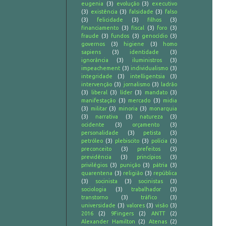
eugenia
(3)
evolução
(3)
executivo
(3)
existência
(3)
falsidade
(3)
falso
(3)
felicidade
(3)
filhos
(3)
financiamento
(3)
fiscal
(3)
foro
(3)
fraude
(3)
fundos
(3)
genocídio
(3)
governos
(3)
higiene
(3)
homo
sapiens
(3)
identidade
(3)
ignorância
(3)
iluministros
(3)
impeachement
(3)
individualismo
(3)
integridade
(3)
intelligentsia
(3)
intervenção
(3)
jornalismo
(3)
ladrão
(3)
liberal
(3)
líder
(3)
mandato
(3)
manifestação
(3)
mercado
(3)
midia
(3)
militar
(3)
minoria
(3)
monarquia
(3)
narrativa
(3)
natureza
(3)
ocidente
(3)
orçamento
(3)
personalidade
(3)
petista
(3)
petróleo
(3)
plebiscito
(3)
polícia
(3)
preconceito
(3)
prefeitos
(3)
previdência
(3)
princípios
(3)
privilégios
(3)
punição
(3)
pátria
(3)
quarentena
(3)
religião
(3)
república
(3)
socinista
(3)
socinistas
(3)
sociologia
(3)
trabalhador
(3)
transtorno
(3)
tráfico
(3)
universidade
(3)
valores
(3)
visão
(3)
2016
(2)
9Fingers
(2)
ANTT
(2)
Alexander Hamilton
(2)
Atenas
(2)