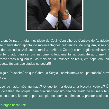
tenção para a total inutilidade do Coaf (Conselho de Controle de Atividade
se manifestado apontando movimentações "estranhas" de ninguém, isso c
todos os lados. Até que entendi a razão: o Coaf
(*)
é um órgão administrati
s foi criado para ser um instrumento fundamental no combate ao crime fin
esmo? Mas ninguém viu os mais de 200 milhões de reais, em papel e/ou em
ssoas físicas aboletadas no poder!!!
vulga a "suspeita" de que Cabral, o Sérgio, "administrava seu patrimônio" at
ores.
ube de nada, não viu nada? O que tem a declarar a Receita Federal? É
m de saber, até porque, para qualquer depósito não declarado de mil reais fe
sente de aniversário, por exemplo, nós somos intimados a prestar esclarec
o órgão neste link.