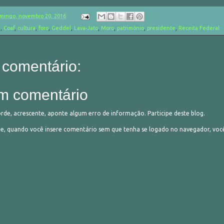
mingo, novembro 20, 2016
l
,
Coaf
,
cultura
,
foro
,
Geddel
,
Lava-Jato
,
Moro
,
patrimônio
,
presidente
,
Receita Federal
comentário:
m comentário
orde, acrescente, aponte algum erro de informação. Participe deste blog.
 quando você insere comentário sem que tenha se logado no navegador, vo