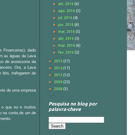
►
set. 2016
(6)
►
ago. 2016
(3)
►
jul. 2016
(4)
►
jun. 2016
(6)
►
mai. 2016
(5)
►
abr. 2016
(5)
►
mar. 2016
(6)
s Financeiras), dado
►
fev. 2016
(2)
om as águas da Lava
►
2015
(37)
vo de assessoria da
anceiro. Ora, a Lava
►
2014
(17)
 bits, trafegarem de
►
2013
(12)
►
2009
(25)
►
2008
(3)
ravés de uma empresa
Pesquisa no blog por
 o que eu e muitos
palavra-chave
ito na conta de um de
imento.