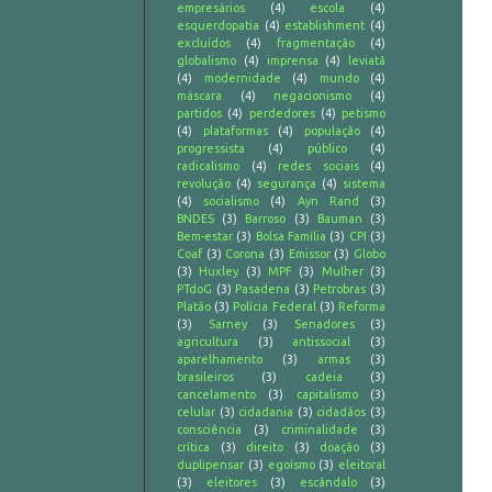
empresários
(4)
escola
(4)
esquerdopatia
(4)
establishment
(4)
excluídos
(4)
fragmentação
(4)
globalismo
(4)
imprensa
(4)
leviatã
(4)
modernidade
(4)
mundo
(4)
máscara
(4)
negacionismo
(4)
partidos
(4)
perdedores
(4)
petismo
(4)
plataformas
(4)
população
(4)
progressista
(4)
público
(4)
radicalismo
(4)
redes sociais
(4)
revolução
(4)
segurança
(4)
sistema
(4)
socialismo
(4)
Ayn Rand
(3)
BNDES
(3)
Barroso
(3)
Bauman
(3)
Bem-estar
(3)
Bolsa Família
(3)
CPI
(3)
Coaf
(3)
Corona
(3)
Emissor
(3)
Globo
(3)
Huxley
(3)
MPF
(3)
Mulher
(3)
PTdoG
(3)
Pasadena
(3)
Petrobras
(3)
Platão
(3)
Polícia Federal
(3)
Reforma
(3)
Sarney
(3)
Senadores
(3)
agricultura
(3)
antissocial
(3)
aparelhamento
(3)
armas
(3)
brasileiros
(3)
cadeia
(3)
cancelamento
(3)
capitalismo
(3)
celular
(3)
cidadania
(3)
cidadãos
(3)
consciência
(3)
criminalidade
(3)
crítica
(3)
direito
(3)
doação
(3)
duplipensar
(3)
egoísmo
(3)
eleitoral
(3)
eleitores
(3)
escândalo
(3)