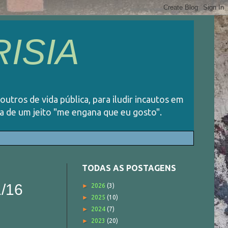
ISIA
 outros de vida pública, para iludir incautos em
ida de um jeito "me engana que eu gosto".
TODAS AS POSTAGENS
/16
►
2026
(3)
►
2025
(10)
►
2024
(7)
►
2023
(20)