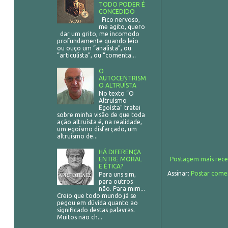
TODO PODER É
CONCEDIDO
Fico nervoso,
me agito, quero
dar um grito, me incomodo
profundamente quando leio
ou ouço um “analista”, ou
“articulista”, ou “comenta...
O
AUTOCENTRISM
O ALTRUÍSTA
No texto “O
Altruísmo
Egoísta” tratei
sobre minha visão de que toda
ação altruísta é, na realidade,
um egoísmo disfarçado, um
altruísmo de...
HÁ DIFERENÇA
ENTRE MORAL
Postagem mais rece
E ÉTICA?
Assinar:
Postar come
Para uns sim,
para outros
não. Para mim...
Creio que todo mundo já se
pegou em dúvida quanto ao
significado destas palavras.
Muitos não ch...