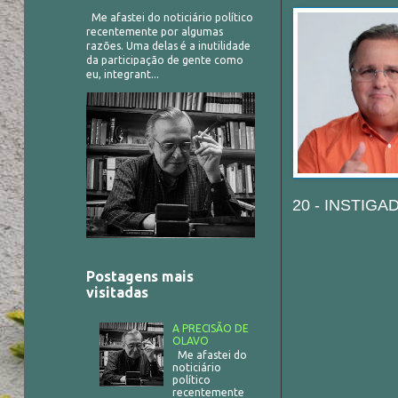
Me afastei do noticiário político
recentemente por algumas
razões. Uma delas é a inutilidade
da participação de gente como
eu, integrant...
20 - INSTIG
Postagens mais
visitadas
A PRECISÃO DE
OLAVO
Me afastei do
noticiário
político
recentemente