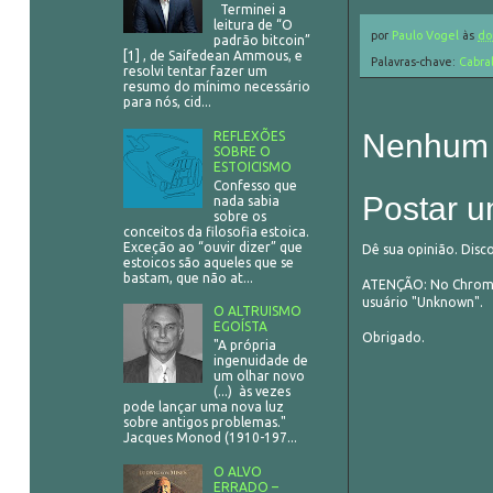
Terminei a
leitura de “O
por
Paulo Vogel
às
do
padrão bitcoin”
[1] , de Saifedean Ammous, e
Palavras-chave:
Cabra
resolvi tentar fazer um
resumo do mínimo necessário
para nós, cid...
Nenhum 
REFLEXÕES
SOBRE O
ESTOICISMO
Confesso que
Postar u
nada sabia
sobre os
conceitos da filosofia estoica.
Exceção ao “ouvir dizer” que
Dê sua opinião. Disc
estoicos são aqueles que se
bastam, que não at...
ATENÇÃO: No Chrome,
usuário "Unknown".
O ALTRUISMO
EGOÍSTA
Obrigado.
"A própria
ingenuidade de
um olhar novo
(...) às vezes
pode lançar uma nova luz
sobre antigos problemas."
Jacques Monod (1910-197...
O ALVO
ERRADO –