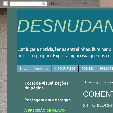
DESNUDAN
Esmiuçar a notícia, ler as entrelinhas, iluminar 
proveito próprio. Expor a hipocrisia que nos ce
Início
Hipocrisia
HIPOCRIFATOS
FONTES
HUMORT
Total de visualizações
domingo, nov
de página
COMENTÁ
Postagem em destaque
24 - O INOC
A PRECISÃO DE OLAVO