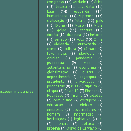
congresso
(15)
verdade
(15)
ética
(15)
Justiça
(14)
Lava-Jato
(14)
Lula
(14)
esquerda
(14)
humanidade
(14)
supremo
(13)
civilização
(12)
futuro
(12)
país
(12)
Dilma
(11)
Moro
(11)
Mídia
(11)
golpe
(11)
censura
(10)
direita
(10)
ditadura
(10)
história
(10)
senado
(10)
voto
(10)
China
(9)
Violência
(9)
autocracia
(9)
crime
(9)
cultura
(9)
câmara
(9)
fake news
(9)
ideologia
(9)
opinião
(9)
pandemia
(9)
psicopatia
(9)
vida
(9)
autoritarismo
(8)
economia
(8)
globalização
(8)
guerra
(8)
impeachment
(8)
oligarquia
(8)
presidente
(8)
privacidade
(8)
psicopatas
(8)
ruas
(8)
ruptura
(8)
utopia
(8)
Covid-19
(7)
Phoder
(7)
ostagem mais antiga
Realidade
(7)
Tirania
(7)
cidadão
(7)
comunismo
(7)
corruptos
(7)
educação
(7)
eleição
(7)
empresas
(7)
governadores
(7)
homem
(7)
informação
(7)
instituições
(7)
legislativo
(7)
lei
(7)
mentira
(7)
político
(7)
propina
(7)
Olavo de Carvalho
(6)