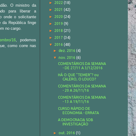
►
2022
(18)
dão. O ministro da
►
2021
(42)
ado para liberar a
o onde o solicitante
►
2020
(24)
e da República finge
►
2019
(9)
tém no cargo.
►
2018
(21)
►
2017
(34)
embro/16
, podemos
▼
2016
(48)
que, como corre nas
►
dez. 2016
(4)
▼
nov. 2016
(6)
COMENTÁRIOS DA SEMANA
- DE 27/11 A 3/12/2016
HÁ O QUE "TEMER"? ou
CALERO, O LOUCO?
COMENTÁRIOS DA SEMANA
- 20 A 26/11/16
COMENTÁRIOS DA SEMANA
- 13 A 19/11/16
CURSO RÁPIDO DE
ECONOMIA - ERRATA
A DEMOCRACIA SOB
INVESTIGAÇÃO
►
out. 2016
(1)