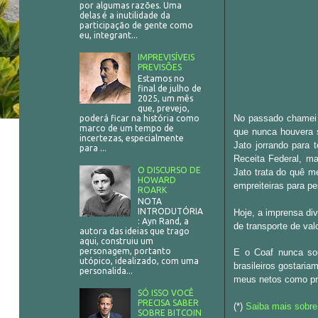
por algumas razões. Uma
delas é a inutilidade da
participação de gente como
eu, integrant...
IMPREVISÍVEIS
PREVISÕES
Estamos no
final de julho de
2025, um mês
que, prevejo,
No passado chamei a
poderá ficar na história como
marco de um tempo de
que nunca houvera 
incertezas, especialmente
Jato jorrando para 
para ...
Receita Federal, ma
O DISCURSO DE
Jato trata do quê m
HOWARD
empreiteiras para pe
ROARK
NOTA
INTRODUTÓRIA
Hoje, a imprensa di
: Ayn Rand, a
de transporte de val
autora das ideias que trago
aqui, construiu um
personagem, portanto
E o Coaf nunca so
utópico, idealizado, com uma
brasileiros gostaria
personalida...
meus netos como pre
SÓ ISSO VOCÊ
PRECISA SABER
(*)
Saiba mais sobre 
SOBRE BITCOIN