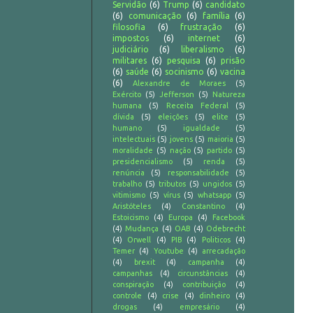
Servidão
(6)
Trump
(6)
candidato
(6)
comunicação
(6)
família
(6)
filosofia
(6)
frustração
(6)
impostos
(6)
internet
(6)
judiciário
(6)
liberalismo
(6)
militares
(6)
pesquisa
(6)
prisão
(6)
saúde
(6)
socinismo
(6)
vacina
(6)
Alexandre de Moraes
(5)
Exército
(5)
Jefferson
(5)
Natureza
humana
(5)
Receita Federal
(5)
dívida
(5)
eleições
(5)
elite
(5)
humano
(5)
igualdade
(5)
intelectuais
(5)
jovens
(5)
maioria
(5)
moralidade
(5)
nação
(5)
partido
(5)
presidencialismo
(5)
renda
(5)
renúncia
(5)
responsabilidade
(5)
trabalho
(5)
tributos
(5)
ungidos
(5)
vitimismo
(5)
vírus
(5)
whatsapp
(5)
Aristóteles
(4)
Constantino
(4)
Estoicismo
(4)
Europa
(4)
Facebook
(4)
Mudança
(4)
OAB
(4)
Odebrecht
(4)
Orwell
(4)
PIB
(4)
Politicos
(4)
Temer
(4)
Youtube
(4)
arrecadação
(4)
brexit
(4)
campanha
(4)
campanhas
(4)
circunstâncias
(4)
conspiração
(4)
contribuição
(4)
controle
(4)
crise
(4)
dinheiro
(4)
drogas
(4)
empresário
(4)