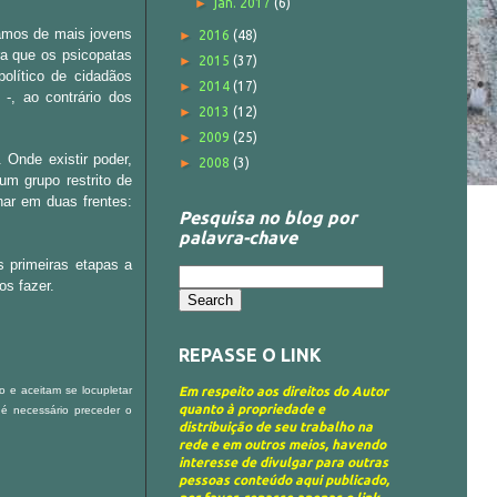
►
jan. 2017
(6)
amos de mais jovens
►
2016
(48)
a que os psicopatas
►
2015
(37)
olítico de cidadãos
►
2014
(17)
 -, ao contrário dos
►
2013
(12)
►
2009
(25)
Onde existir poder,
►
2008
(3)
um grupo restrito de
har em duas frentes:
Pesquisa no blog por
palavra-chave
 primeiras etapas a
os fazer.
REPASSE O LINK
o e aceitam se locupletar
Em respeito aos direitos do Autor
quanto à propriedade e
 é necessário preceder o
distribuição de seu trabalho na
rede e em outros meios, havendo
interesse de divulgar para outras
pessoas conteúdo aqui publicado,