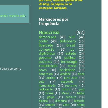
por favor, repasse apenas o link
do blog, da página ou da
postagem. Obrigado.
nações
,
orgulho
,
país
,
Marcadores por
frequência
Hipocrisia
(92)
democracia
(43)
STF
(42)
poder
(40)
Bolsonaro
(35)
liberdade
(33)
Brasil
(28)
corrupção
(26)
pt
(26)
digitrônica
(24)
estado
(24)
governo
(24)
política
(24)
políticos
(24)
tecnologia
(20)
constituição
(19)
moral
(18)
cê aparece como
povo
(18)
sociedade
(18)
congresso
(15)
verdade
(15)
ética
(15)
Justiça
(14)
Lava-Jato
(14)
Lula
(14)
esquerda
(14)
humanidade
(14)
supremo
(13)
civilização
(12)
futuro
(12)
país
(12)
Dilma
(11)
Moro
(11)
Mídia
(11)
golpe
(11)
censura
(10)
direita
(10)
ditadura
(10)
história
(10)
senado
(10)
voto
(10)
China