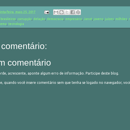
inta-feira, maio 25, 2017
,
brasileiros
,
corrupção
,
delação
,
democracia
,
empresário
,
Janot
,
jovens
,
juízes
,
milhões
,
stema
,
tecnologia
comentário:
m comentário
orde, acrescente, aponte algum erro de informação. Participe deste blog.
 quando você insere comentário sem que tenha se logado no navegador, vo