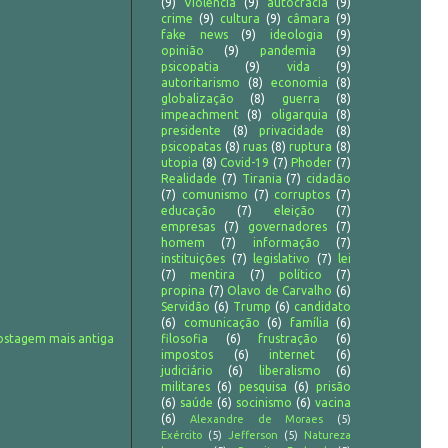
(9)
Violência
(9)
autocracia
(9)
crime
(9)
cultura
(9)
câmara
(9)
fake news
(9)
ideologia
(9)
opinião
(9)
pandemia
(9)
psicopatia
(9)
vida
(9)
autoritarismo
(8)
economia
(8)
globalização
(8)
guerra
(8)
impeachment
(8)
oligarquia
(8)
presidente
(8)
privacidade
(8)
psicopatas
(8)
ruas
(8)
ruptura
(8)
utopia
(8)
Covid-19
(7)
Phoder
(7)
Realidade
(7)
Tirania
(7)
cidadão
(7)
comunismo
(7)
corruptos
(7)
educação
(7)
eleição
(7)
empresas
(7)
governadores
(7)
homem
(7)
informação
(7)
instituições
(7)
legislativo
(7)
lei
(7)
mentira
(7)
político
(7)
propina
(7)
Olavo de Carvalho
(6)
Servidão
(6)
Trump
(6)
candidato
(6)
comunicação
(6)
família
(6)
ostagem mais antiga
filosofia
(6)
frustração
(6)
impostos
(6)
internet
(6)
judiciário
(6)
liberalismo
(6)
militares
(6)
pesquisa
(6)
prisão
(6)
saúde
(6)
socinismo
(6)
vacina
(6)
Alexandre de Moraes
(5)
Exército
(5)
Jefferson
(5)
Natureza