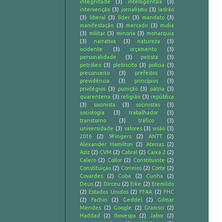
integridade
(3)
intelligentsia
(3)
intervenção
(3)
jornalismo
(3)
ladrão
(3)
liberal
(3)
líder
(3)
mandato
(3)
manifestação
(3)
mercado
(3)
midia
(3)
militar
(3)
minoria
(3)
monarquia
(3)
narrativa
(3)
natureza
(3)
ocidente
(3)
orçamento
(3)
personalidade
(3)
petista
(3)
petróleo
(3)
plebiscito
(3)
polícia
(3)
preconceito
(3)
prefeitos
(3)
previdência
(3)
princípios
(3)
privilégios
(3)
punição
(3)
pátria
(3)
quarentena
(3)
religião
(3)
república
(3)
socinista
(3)
socinistas
(3)
sociologia
(3)
trabalhador
(3)
transtorno
(3)
tráfico
(3)
universidade
(3)
valores
(3)
visão
(3)
2016
(2)
9Fingers
(2)
ANTT
(2)
Alexander Hamilton
(2)
Atenas
(2)
Aziz
(2)
CVM
(2)
Cabral
(2)
Caixa 2
(2)
Calero
(2)
Collor
(2)
Constituinte
(2)
Constituiçao
(2)
Correios
(2)
Corte
(2)
Covardes
(2)
Cuba
(2)
Cunha
(2)
Deus
(2)
Dirceu
(2)
Eike
(2)
Eremildo
(2)
Estados Unidos
(2)
FFAA
(2)
FHC
(2)
Fachin
(2)
Geddel
(2)
Gilmar
Mendes
(2)
Google
(2)
Gramsci
(2)
Haddad
(2)
Ibovespa
(2)
Jabor
(2)