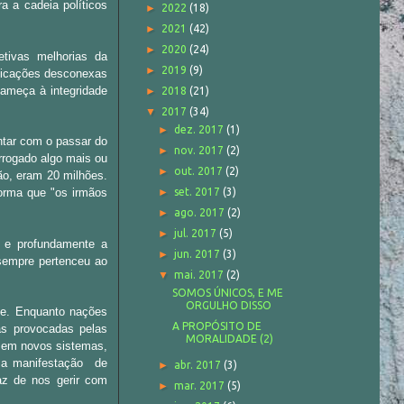
a a cadeia políticos
►
2022
(18)
►
2021
(42)
►
2020
(24)
etivas melhorias da
►
2019
(9)
ndicações desconexas
 ameça à integridade
►
2018
(21)
▼
2017
(34)
►
dez. 2017
(1)
ntar com o passar do
►
nov. 2017
(2)
rogado algo mais ou
►
out. 2017
(2)
o, eram 20 milhões.
forma que "os irmãos
►
set. 2017
(3)
►
ago. 2017
(2)
►
jul. 2017
(5)
a e profundamente a
►
jun. 2017
(3)
 sempre pertenceu ao
▼
mai. 2017
(2)
SOMOS ÚNICOS, E ME
ORGULHO DISSO
e. Enquanto nações
A PROPÓSITO DE
as provocadas pelas
MORALIDADE (2)
 em novos sistemas,
a a manifestação de
►
abr. 2017
(3)
z de nos gerir com
►
mar. 2017
(5)