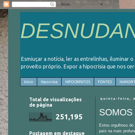
DESNUDAN
Esmiuçar a notícia, ler as entrelinhas, iluminar 
proveito próprio. Expor a hipocrisia que nos ce
Início
Hipocrisia
HIPOCRIFATOS
FONTES
HUMORT
Total de visualizações
quinta-feira, 
de página
SOMOS 
251,195
Estou orgulhoso do 
país na mais profund
Postagem em destaque