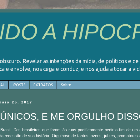
DO A HIPOCR
o obscuro. Revelar as intenções da mídia, de políticos e de
rca e envolve, nos cega e conduz, e nos ajuda a tocar a v
AL
iPOSTS
EXTRATOS
Sobre
maio 25, 2017
ÚNICOS, E ME ORGULHO DIS
Brasil. Dos brasileiros que foram às ruas pacificamente pedir o fim de um
a recessão de sua história. Orgulhoso de tantos jovens, juízes, promotores 