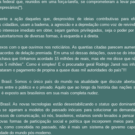
a federal que, reunidos em uma força-tarefa, se comprometeram a levar par
mpresários(*).
nte a ação daqueles que, desprovidos de ideias contributivas para ef
s cidadãos, usam a baderna, a agressão e a depredação como voz de reivi
o interesse imediato em obter, sejam ganhos privilegiados, seja o poder por
autoritarismos de diversas formas, à esquerda e à direita.
exos com o que ouvimos nos noticiários. As quantias citadas parecem aume
acordos de delação premiada. Em uma só dessas delações, ouve-se do inter
chava que tínhamos acordado 15 milhões de reais, mas ele me disse que nã
is 5 milhões". Como é simples! E o procurador geral Rodrigo Janot nos in
lataram o pagamento de propina a quase duas mil autoridades do país"!!!
 Brasil. Somos o único país do mundo na atualidade que discute abert
es entre o público e o privado. Aquilo que ao longo da história das nações
, é exposto aos brasileiros em sua mais completa nudez.
Brasil. As novas tecnologias estão desestabilizando o
status quo
dominant
a se agarram a modelos do passado inócuos para solucionar as demand
ssos de comunicação, só nós, brasileiros, estamos sendo levados a pensar
novas formas de participação social e política que incorporem meios par
ia, como concebida no passado, não é mais um sistema de governo capa
xidade do mundo pós-moderno.