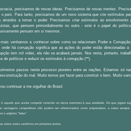
cracia, precisamos de novas ideias. Precisamos de novas mentes. Precis
o país. Para tanto, p
recisamos de um novo sistema que crie estímulos par
 atraídos a tomar o poder. Precisamos criar estímulos ao envolvimento p
uístas, que pensem primordialmente no outro - este é o papel do político
lusivamente pensam em si mesmos.
 mais venhamos a conhecer sobre como se relacionam Poder e Corrupção. 
 onde há corrupção significa que as ações do poder estão direcionadas a 
rupção tem mil vidas, ela não se acabará jamais. Nos resta, portanto, trabal
e de políticos e reduzir os estímulos à corrupção (**).
rimeiros passos neste processo pioneiro entre as nações. Estamos só nas
esconstrução do mal. Muito temos por fazer para construir o bem. Muito vam
ou continuar a me orgulhar do Brasil.
o é aquele que aceita competir correndo os riscos inerentes à sua atividade. Os que jogam suj
ar vantagens competitivas não podem ser referenciados como empresários, a estes sempre
m o adjetivo "falso"
.
eias sobre estes caminhos em próximos textos.