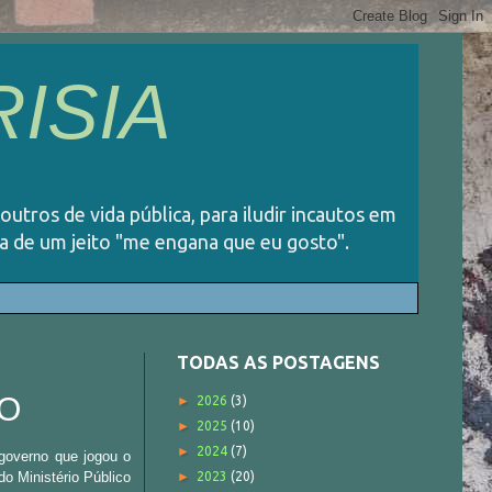
ISIA
 outros de vida pública, para iludir incautos em
ida de um jeito "me engana que eu gosto".
TODAS AS POSTAGENS
SO
►
2026
(3)
►
2025
(10)
►
2024
(7)
 governo que jogou o
do Ministério Público
►
2023
(20)