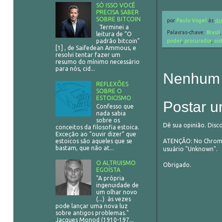
SÓ ISSO VOCÊ
PRECISA SABER
SOBRE BITCOIN
por
Paulo Vogel
às
qu
Terminei a
Palavras-chave:
Brasil
leitura de “O
poder
,
procurador
,
si
padrão bitcoin”
[1] , de Saifedean Ammous, e
resolvi tentar fazer um
resumo do mínimo necessário
para nós, cid...
Nenhum 
REFLEXÕES
SOBRE O
ESTOICISMO
Postar u
Confesso que
nada sabia
sobre os
Dê sua opinião. Disc
conceitos da filosofia estoica.
Exceção ao “ouvir dizer” que
estoicos são aqueles que se
ATENÇÃO: No Chrome,
bastam, que não at...
usuário "Unknown".
O ALTRUISMO
Obrigado.
EGOÍSTA
"A própria
ingenuidade de
um olhar novo
(...) às vezes
pode lançar uma nova luz
sobre antigos problemas."
Jacques Monod (1910-197...