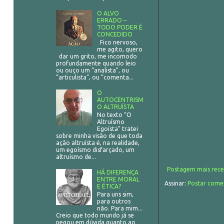
O ALVO
ERRADO –
TODO PODER É
CONCEDIDO
Fico nervoso,
me agito, quero
dar um grito, me incomodo
profundamente quando leio
ou ouço um “analista”, ou
“articulista”, ou “comenta...
O
AUTOCENTRISM
O ALTRUÍSTA
No texto “O
Altruísmo
Egoísta” tratei
sobre minha visão de que toda
ação altruísta é, na realidade,
um egoísmo disfarçado, um
altruísmo de...
Postagem mais rece
HÁ DIFERENÇA
ENTRE MORAL
Assinar:
Postar come
E ÉTICA?
Para uns sim,
para outros
não. Para mim...
Creio que todo mundo já se
pegou em dúvida quanto ao