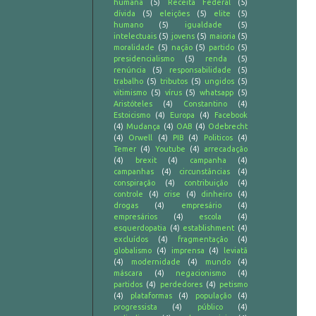
humana
(5)
Receita Federal
(5)
dívida
(5)
eleições
(5)
elite
(5)
humano
(5)
igualdade
(5)
intelectuais
(5)
jovens
(5)
maioria
(5)
moralidade
(5)
nação
(5)
partido
(5)
presidencialismo
(5)
renda
(5)
renúncia
(5)
responsabilidade
(5)
trabalho
(5)
tributos
(5)
ungidos
(5)
vitimismo
(5)
vírus
(5)
whatsapp
(5)
Aristóteles
(4)
Constantino
(4)
Estoicismo
(4)
Europa
(4)
Facebook
(4)
Mudança
(4)
OAB
(4)
Odebrecht
(4)
Orwell
(4)
PIB
(4)
Politicos
(4)
Temer
(4)
Youtube
(4)
arrecadação
(4)
brexit
(4)
campanha
(4)
campanhas
(4)
circunstâncias
(4)
conspiração
(4)
contribuição
(4)
controle
(4)
crise
(4)
dinheiro
(4)
drogas
(4)
empresário
(4)
empresários
(4)
escola
(4)
esquerdopatia
(4)
establishment
(4)
excluídos
(4)
fragmentação
(4)
globalismo
(4)
imprensa
(4)
leviatã
(4)
modernidade
(4)
mundo
(4)
máscara
(4)
negacionismo
(4)
partidos
(4)
perdedores
(4)
petismo
(4)
plataformas
(4)
população
(4)
progressista
(4)
público
(4)