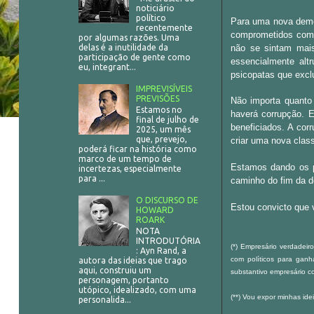
noticiário
político
Para uma nova demo
recentemente
comprometidos com 
por algumas razões. Uma
delas é a inutilidade da
não se sintam mais
participação de gente como
essencialmente altr
eu, integrant...
psicopatas que exc
IMPREVISÍVEIS
PREVISÕES
Não importa quanto
Estamos no
haverá corrupção. E
final de julho de
beneficiados. A cor
2025, um mês
que, prevejo,
criar uma nova class
poderá ficar na história como
marco de um tempo de
Estamos dando os p
incertezas, especialmente
para ...
caminho do fim da d
O DISCURSO DE
Estou convicto que v
HOWARD
ROARK
NOTA
INTRODUTÓRIA
(*) Empresário verdadeir
: Ayn Rand, a
com políticos para ganh
autora das ideias que trago
aqui, construiu um
substantivo empresário co
personagem, portanto
utópico, idealizado, com uma
(**) Vou expor minhas id
personalida...