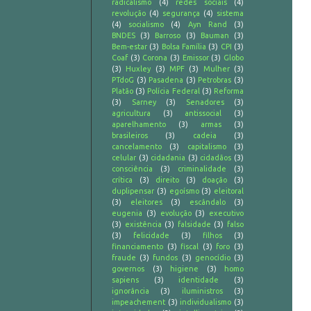
radicalismo
(4)
redes sociais
(4)
revolução
(4)
segurança
(4)
sistema
(4)
socialismo
(4)
Ayn Rand
(3)
BNDES
(3)
Barroso
(3)
Bauman
(3)
Bem-estar
(3)
Bolsa Família
(3)
CPI
(3)
Coaf
(3)
Corona
(3)
Emissor
(3)
Globo
(3)
Huxley
(3)
MPF
(3)
Mulher
(3)
PTdoG
(3)
Pasadena
(3)
Petrobras
(3)
Platão
(3)
Polícia Federal
(3)
Reforma
(3)
Sarney
(3)
Senadores
(3)
agricultura
(3)
antissocial
(3)
aparelhamento
(3)
armas
(3)
brasileiros
(3)
cadeia
(3)
cancelamento
(3)
capitalismo
(3)
celular
(3)
cidadania
(3)
cidadãos
(3)
consciência
(3)
criminalidade
(3)
crítica
(3)
direito
(3)
doação
(3)
duplipensar
(3)
egoísmo
(3)
eleitoral
(3)
eleitores
(3)
escândalo
(3)
eugenia
(3)
evolução
(3)
executivo
(3)
existência
(3)
falsidade
(3)
falso
(3)
felicidade
(3)
filhos
(3)
financiamento
(3)
fiscal
(3)
foro
(3)
fraude
(3)
fundos
(3)
genocídio
(3)
governos
(3)
higiene
(3)
homo
sapiens
(3)
identidade
(3)
ignorância
(3)
iluministros
(3)
impeachement
(3)
individualismo
(3)