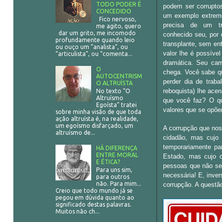
TODO PODER É
podem ser corrupto
CONCEDIDO
um exemplo extremo
Fico nervoso,
precisa de um t
me agito, quero
dar um grito, me incomodo
conhecido seu, por 
profundamente quando leio
transplante, sem ent
ou ouço um “analista”, ou
valor lhe é possíve
“articulista”, ou “comenta...
dramática. Seu car
O
chega. Você sabe qu
AUTOCENTRISM
perder dia de traba
O ALTRUÍSTA
reboquista) lhe ace
No texto “O
Altruísmo
que você faz? O qu
Egoísta” tratei
valores que se opõe
sobre minha visão de que toda
ação altruísta é, na realidade,
um egoísmo disfarçado, um
A corrupção que nos
altruísmo de...
cidadão, mas cujo 
temporariamente par
HÁ DIFERENÇA
ENTRE MORAL
Estado, mas cujo o
E ÉTICA?
pessoas que não se
Para uns sim,
necessária! E, inve
para outros
não. Para mim...
corrupção. A questão
Creio que todo mundo já se
pegou em dúvida quanto ao
significado destas palavras.
Muitos não ch...