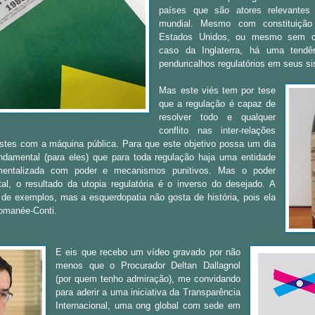
países que são atores relevantes 
mundial. Mesmo com constituição
Estados Unidos, ou mesmo sem co
caso da Inglaterra, há uma tendên
penduricalhos regulatórios em seus si
Mas este viés tem por tese
que a regulação é capaz de
resolver todo e qualquer
conflito nas inter-relações
stes com a máquina pública. Para que este objetivo possa um dia
ndamental (para eles) que para toda regulação haja uma entidade
rumentalizada com poder e mecanismos punitivos. Mas o poder
l, o resultado da utopia regulatória é o inverso do desejado. A
a de exemplos, mas a esquerdopatia não gosta de história, pois ela
omanée-Conti.
E eis que recebo um vídeo gravado por não
menos que o Procurador Deltan Dallagnol
(por quem tenho admiração), me convidando
para aderir a uma iniciativa da Transparência
Internacional, uma ong global com sede em