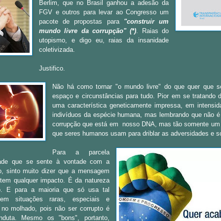
Berlim, que no Brasil ganhou a adesão da
FGV e outros para levar ao Congresso um
pacote de propostas para
"construir um
mundo livre da corrupção" (*)
. Raias do
utopismo, e digo eu, raias da insanidade
coletivizada.
Justifico.
Não há como tornar "o mundo livre" do que quer que s
espaço e circunstâncias para tudo. Pior em se tratando 
uma característica geneticamente impressa, em intensid
indivíduos da espécie humana, mas lembrando que não é 
corrupção que está em nosso DNA, mas tão somente um
que seres humanos usam para driblar as adversidades e s
Para a parcela
ade que se sente à vontade com a
ão, sinto muito dizer que a mensagem
 tem qualquer impacto. É da natureza
o. E para a maioria que só usa tal
 em situações raras, especiais e
 no molhado, pois não ser corrupto é
duta. Mesmo os "bons", portanto,