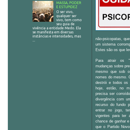
MASSA, PODER
E ESTUPIDEZ
O ser vivo,
qualquer ser
vivo, tem como
seu guia de
vivência a entidade Medo. Ela
se manifesta em diversas
instâncias e intensidades, mas
não-psicopatas, que
...
um sistema corromp
Estes são os que le
Para atrair os "
mudanças sobre pre
mesmo que sob o 
nomes do mesmo. O 
destrói e todos os
hoje, estão, no m
precisa ser corroíd
divergência com u
recurso do fundo p
entrar no jogo, t
vigentes para ter
chance de ganhar e 
que o Partido Novo 