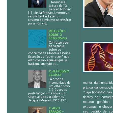
Terminei a
leitura de “O
padrão bitcoin”
[1] , de Saifedean Ammous, e
resolvi tentar fazer um
resumo do mínimo necessário
para nós, cid...
REFLEXÕES
SOBRE O
ESTOICISMO
Confesso que
nada sabia
sobre os
conceitos da filosofia estoica.
Exceção ao “ouvir dizer” que
estoicos são aqueles que se
bastam, que não at...
O ALTRUISMO
EGOÍSTA
"A própria
menor da humanid
ingenuidade de
um olhar novo
prática da corrupç
(...) às vezes
"Seja honesto" não
pode lançar uma nova luz
sobre antigos problemas."
destes ser corrupt
Jacques Monod (1910-197...
recurso genético
extremas, é chover
O ALVO
seu padrão de con
ERRADO –