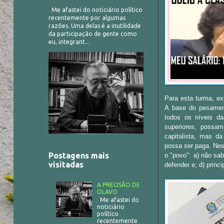
Me afastei do noticiário político
recentemente por algumas
razões. Uma delas é a inutilidade
da participação de gente como
eu, integrant...
Para esta turma, exi
A
base do pesament
todos os níveis da
superiores, possam
capitalista, mas d
possa ser paga.
Nes
Postagens mais
o "povo": a) não sa
visitadas
defender e; d) princ
A PRECISÃO DE
OLAVO
Me afastei do
noticiário
político
recentemente