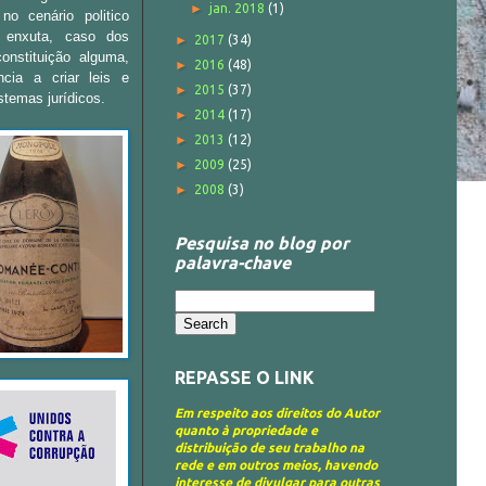
►
jan. 2018
(1)
no cenário politico
 enxuta, caso dos
►
2017
(34)
nstituição alguma,
►
2016
(48)
cia a criar leis e
►
2015
(37)
stemas jurídicos.
►
2014
(17)
►
2013
(12)
►
2009
(25)
►
2008
(3)
Pesquisa no blog por
palavra-chave
REPASSE O LINK
Em respeito aos direitos do Autor
quanto à propriedade e
distribuição de seu trabalho na
rede e em outros meios, havendo
interesse de divulgar para outras