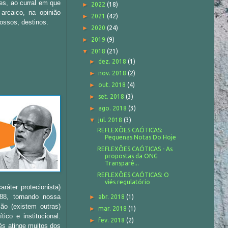
es, ao curral em que
►
2022
(18)
arcaico, na opinião
►
2021
(42)
nossos, destinos.
►
2020
(24)
►
2019
(9)
▼
2018
(21)
►
dez. 2018
(1)
►
nov. 2018
(2)
►
out. 2018
(4)
►
set. 2018
(3)
►
ago. 2018
(3)
▼
jul. 2018
(3)
REFLEXÕES CAÓTICAS:
Pequenas Notas Do Hoje
REFLEXÕES CAÓTICAS - As
propostas da ONG
Transparê...
REFLEXÕES CAÓTICAS: O
viés regulatório
ráter protecionista)
 88, tornando nossa
►
abr. 2018
(1)
zão (existem outras)
►
mar. 2018
(1)
ico e institucional.
►
fev. 2018
(2)
és atinge muitos dos