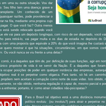
s em uma ou outra situação. Vou dar
. Seu filho tem uma doença grave e
ransplante. Um conhecido de um
quaisquer razões, pode providenciar o
rar na fila, mediante uma propina cujo
l pagar. O que você faz? Outra menos
ro está sendo rebocado quando você
e ele vai para um depósito longínquo, com risco de ser depenado, você vai 
lho para retirá-lo, vai pagar multa e os dias de estadia no depósito do 
na com uma proposta que equivale a 20% do que você imagina lhe custará 
e quero mostrar é que há situações, circunstâncias, em que somos conf
m. Ou você nunca se viu frente a uma delas?
 corrói, é a daqueles que têm de, por definição de suas funções, agir em no
único propósito de vida é se servir da Nação. É a daqueles que foram 
a ocupar posições de poder em qualquer instância das empresas, autarqui
bjetivo real é se perpetrar como oligarca. Para tanto, só há um caminho
 propõem nem aceitam a corrupção como norte de suas vidas. Isto obtido, 
rsamente, se não obtido, nenhuma regulação é capaz de, mesmo parcial e pon
 a enfrentar, portanto, é: como atrair cidadãos não-psicopatas?
Para o Brasil tal objetivo está a uma distância monume
político evoluiu (ou involuiu?) para atrair e perpetrar n