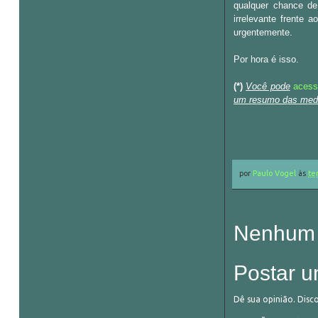
qualquer chance d
irrelevante frente 
urgentemente.
Por hora é isso.
(*)
Você pode
acess
um resumo das medi
por
Paulo Vogel
às
te
Nenhum 
Postar u
Dê sua opinião. Disc