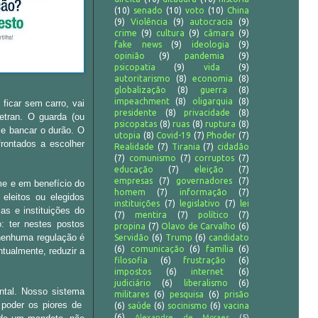
(10)
senado
(10)
voto
(10)
China
(9)
Violência
(9)
autocracia
(9)
crime
(9)
cultura
(9)
câmara
(9)
fake news
(9)
ideologia
(9)
opinião
(9)
pandemia
(9)
psicopatia
(9)
vida
(9)
autoritarismo
(8)
economia
(8)
globalização
(8)
guerra
(8)
impeachment
(8)
oligarquia
(8)
ficar sem carro, vai
presidente
(8)
privacidade
(8)
Detran. O guarda (ou
psicopatas
(8)
ruas
(8)
ruptura
(8)
se bancar o durão. O
utopia
(8)
Covid-19
(7)
Phoder
(7)
rontados a escolher
Realidade
(7)
Tirania
(7)
cidadão
(7)
comunismo
(7)
corruptos
(7)
educação
(7)
eleição
(7)
empresas
(7)
governadores
(7)
me e em benefício do
homem
(7)
informação
(7)
eleitos ou elegidos
instituições
(7)
legislativo
(7)
lei
as e instituições do
(7)
mentira
(7)
político
(7)
: ter nestes postos
propina
(7)
Olavo de Carvalho
(6)
nenhuma regulação é
Servidão
(6)
Trump
(6)
candidato
(6)
comunicação
(6)
família
(6)
tualmente, reduzir a
filosofia
(6)
frustração
(6)
impostos
(6)
internet
(6)
judiciário
(6)
liberalismo
(6)
ntal. Nosso sistema
militares
(6)
pesquisa
(6)
prisão
o poder os piores de
(6)
saúde
(6)
socinismo
(6)
vacina
(6)
Alexandre de Moraes
(5)