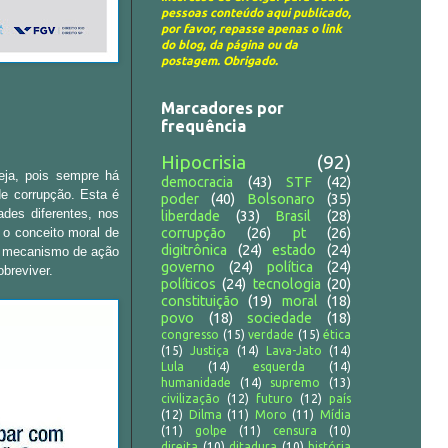
pessoas conteúdo aqui publicado,
por favor, repasse apenas o link
do blog, da página ou da
postagem. Obrigado.
Marcadores por
frequência
Hipocrisia
(92)
eja, pois sempre há
democracia
(43)
STF
(42)
de corrupção. Esta é
poder
(40)
Bolsonaro
(35)
ades diferentes, nos
liberdade
(33)
Brasil
(28)
corrupção
(26)
pt
(26)
o conceito moral de
digitrônica
(24)
estado
(24)
 mecanismo de ação
governo
(24)
política
(24)
obreviver.
políticos
(24)
tecnologia
(20)
constituição
(19)
moral
(18)
povo
(18)
sociedade
(18)
congresso
(15)
verdade
(15)
ética
(15)
Justiça
(14)
Lava-Jato
(14)
Lula
(14)
esquerda
(14)
humanidade
(14)
supremo
(13)
civilização
(12)
futuro
(12)
país
(12)
Dilma
(11)
Moro
(11)
Mídia
(11)
golpe
(11)
censura
(10)
direita
(10)
ditadura
(10)
história