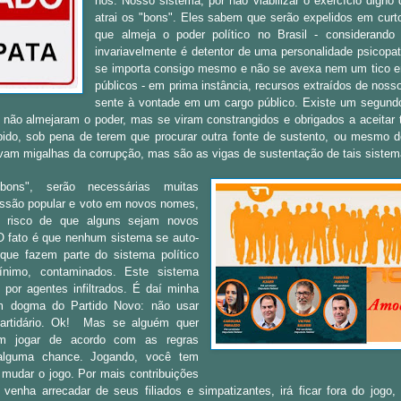
nós. Nosso sistema, por não viabilizar o exercício dign
atrai os "bons". Eles sabem que serão expelidos em curt
que almeja o poder político no Brasil - considerando 
invariavelmente é detentor de uma personalidade psicopa
se importa consigo mesmo e não se avexa nem um tico em
públicos - em prima instância, recursos extraídos de nosso
sente à vontade em um cargo público. Existe um segundo
 não almejaram o poder, mas se viram constrangidos e obrigados a aceitar t
ido, sob pena de terem que procurar outra fonte de sustento, ou mesmo d
vam migalhas da corrupção, mas são as vigas de sustentação de tais sistem
bons", serão necessárias muitas
ssão popular e voto em novos nomes,
risco de que alguns sejam novos
fato é que nenhum sistema se auto-
 que fazem parte do sistema político
ínimo, contaminados. Este sistema
o por agentes infiltrados. É daí minha
m dogma do Partido Novo: não usar
artidário.
Ok!
Mas s
e alguém quer
em jogar de acordo com as regras
 alguma chance. Jogando, você tem
mudar o jogo. Por mais contribuições
venha arrecadar de seus filiados e simpatizantes, irá ficar fora do jog