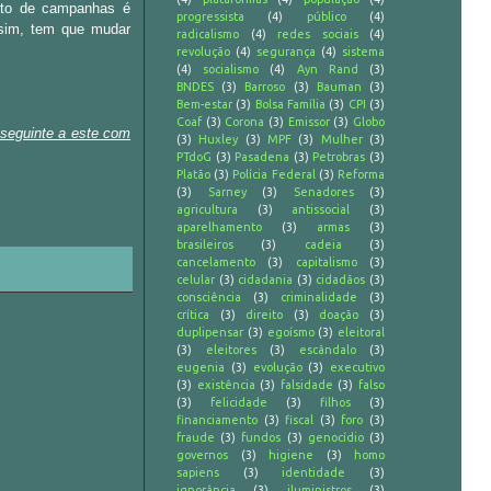
nto de campanhas é
progressista
(4)
público
(4)
o sim, tem que mudar
radicalismo
(4)
redes sociais
(4)
revolução
(4)
segurança
(4)
sistema
(4)
socialismo
(4)
Ayn Rand
(3)
BNDES
(3)
Barroso
(3)
Bauman
(3)
Bem-estar
(3)
Bolsa Família
(3)
CPI
(3)
Coaf
(3)
Corona
(3)
Emissor
(3)
Globo
 seguinte a este com
(3)
Huxley
(3)
MPF
(3)
Mulher
(3)
PTdoG
(3)
Pasadena
(3)
Petrobras
(3)
Platão
(3)
Polícia Federal
(3)
Reforma
(3)
Sarney
(3)
Senadores
(3)
agricultura
(3)
antissocial
(3)
aparelhamento
(3)
armas
(3)
brasileiros
(3)
cadeia
(3)
cancelamento
(3)
capitalismo
(3)
celular
(3)
cidadania
(3)
cidadãos
(3)
consciência
(3)
criminalidade
(3)
crítica
(3)
direito
(3)
doação
(3)
duplipensar
(3)
egoísmo
(3)
eleitoral
(3)
eleitores
(3)
escândalo
(3)
eugenia
(3)
evolução
(3)
executivo
(3)
existência
(3)
falsidade
(3)
falso
(3)
felicidade
(3)
filhos
(3)
financiamento
(3)
fiscal
(3)
foro
(3)
fraude
(3)
fundos
(3)
genocídio
(3)
governos
(3)
higiene
(3)
homo
sapiens
(3)
identidade
(3)
ignorância
(3)
iluministros
(3)