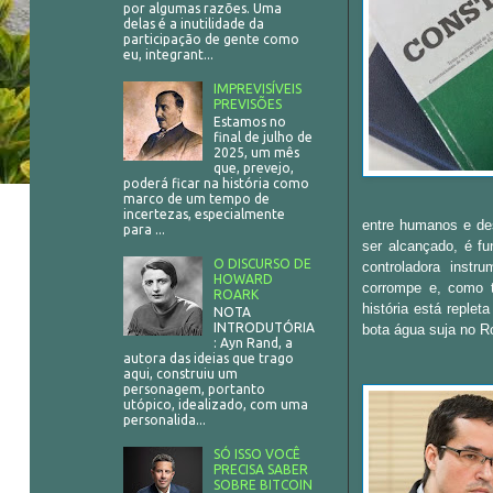
por algumas razões. Uma
delas é a inutilidade da
participação de gente como
eu, integrant...
IMPREVISÍVEIS
PREVISÕES
Estamos no
final de julho de
2025, um mês
que, prevejo,
poderá ficar na história como
marco de um tempo de
incertezas, especialmente
entre humanos e de
para ...
ser alcançado, é fu
O DISCURSO DE
controladora inst
HOWARD
corrompe e, como ta
ROARK
história está replet
NOTA
INTRODUTÓRIA
bota água suja no R
: Ayn Rand, a
autora das ideias que trago
aqui, construiu um
personagem, portanto
utópico, idealizado, com uma
personalida...
SÓ ISSO VOCÊ
PRECISA SABER
SOBRE BITCOIN