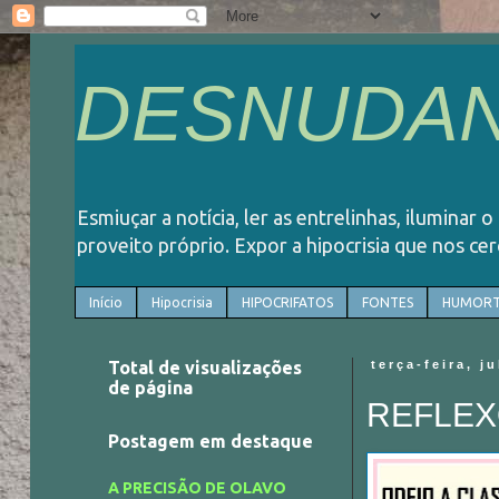
DESNUDAN
Esmiuçar a notícia, ler as entrelinhas, iluminar 
proveito próprio. Expor a hipocrisia que nos ce
Início
Hipocrisia
HIPOCRIFATOS
FONTES
HUMORT
Total de visualizações
terça-feira, j
de página
REFLEXÕ
Postagem em destaque
A PRECISÃO DE OLAVO