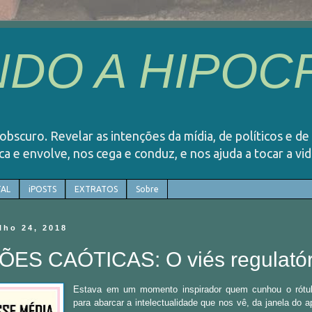
DO A HIPOCR
o obscuro. Revelar as intenções da mídia, de políticos e de
rca e envolve, nos cega e conduz, e nos ajuda a tocar a v
AL
iPOSTS
EXTRATOS
Sobre
ulho 24, 2018
ES CAÓTICAS: O viés regulatór
Estava em um momento inspirador quem cunhou o rótul
para abarcar a intelectualidade que nos vê, da janela do 