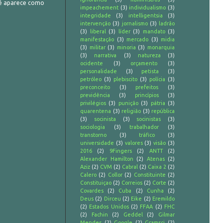
cê aparece como
impeachement
(3)
individualismo
(3)
integridade
(3)
intelligentsia
(3)
intervenção
(3)
jornalismo
(3)
ladrão
(3)
liberal
(3)
líder
(3)
mandato
(3)
manifestação
(3)
mercado
(3)
midia
(3)
militar
(3)
minoria
(3)
monarquia
(3)
narrativa
(3)
natureza
(3)
ocidente
(3)
orçamento
(3)
personalidade
(3)
petista
(3)
petróleo
(3)
plebiscito
(3)
polícia
(3)
preconceito
(3)
prefeitos
(3)
previdência
(3)
princípios
(3)
privilégios
(3)
punição
(3)
pátria
(3)
quarentena
(3)
religião
(3)
república
(3)
socinista
(3)
socinistas
(3)
sociologia
(3)
trabalhador
(3)
transtorno
(3)
tráfico
(3)
universidade
(3)
valores
(3)
visão
(3)
2016
(2)
9Fingers
(2)
ANTT
(2)
Alexander Hamilton
(2)
Atenas
(2)
Aziz
(2)
CVM
(2)
Cabral
(2)
Caixa 2
(2)
Calero
(2)
Collor
(2)
Constituinte
(2)
Constituiçao
(2)
Correios
(2)
Corte
(2)
Covardes
(2)
Cuba
(2)
Cunha
(2)
Deus
(2)
Dirceu
(2)
Eike
(2)
Eremildo
(2)
Estados Unidos
(2)
FFAA
(2)
FHC
(2)
Fachin
(2)
Geddel
(2)
Gilmar
Mendes
(2)
Google
(2)
Gramsci
(2)