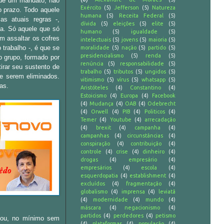
o de um mandato, não
Exército
(5)
Jefferson
(5)
Natureza
o prazo. Todo aquele
humana
(5)
Receita Federal
(5)
as atuais regras -,
dívida
(5)
eleições
(5)
elite
(5)
ta. Só aquele que só
humano
(5)
igualdade
(5)
 assaltar os cofres
intelectuais
(5)
jovens
(5)
maioria
(5)
 trabalho -, é que se
moralidade
(5)
nação
(5)
partido
(5)
presidencialismo
(5)
renda
(5)
 grupo, formado por
renúncia
(5)
responsabilidade
(5)
irar seu sustento de
trabalho
(5)
tributos
(5)
ungidos
(5)
e serem eliminados.
vitimismo
(5)
vírus
(5)
whatsapp
(5)
as.
Aristóteles
(4)
Constantino
(4)
Estoicismo
(4)
Europa
(4)
Facebook
(4)
Mudança
(4)
OAB
(4)
Odebrecht
(4)
Orwell
(4)
PIB
(4)
Politicos
(4)
Temer
(4)
Youtube
(4)
arrecadação
(4)
brexit
(4)
campanha
(4)
campanhas
(4)
circunstâncias
(4)
conspiração
(4)
contribuição
(4)
controle
(4)
crise
(4)
dinheiro
(4)
drogas
(4)
empresário
(4)
empresários
(4)
escola
(4)
esquerdopatia
(4)
establishment
(4)
excluídos
(4)
fragmentação
(4)
globalismo
(4)
imprensa
(4)
leviatã
(4)
modernidade
(4)
mundo
(4)
máscara
(4)
negacionismo
(4)
partidos
(4)
perdedores
(4)
petismo
o, ou, no mínimo sem
(4)
plataformas
(4)
população
(4)