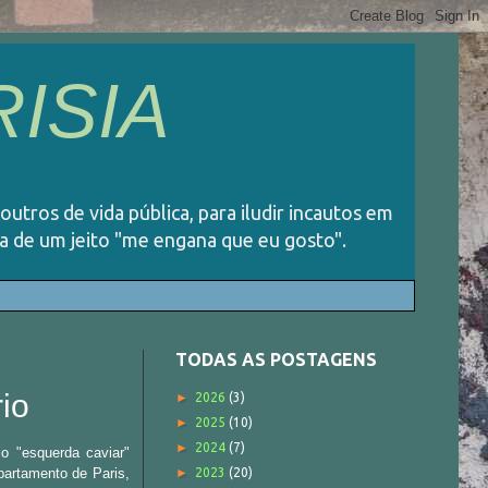
ISIA
 outros de vida pública, para iludir incautos em
ida de um jeito "me engana que eu gosto".
TODAS AS POSTAGENS
io
►
2026
(3)
►
2025
(10)
►
2024
(7)
o "esquerda caviar"
apartamento de Paris,
►
2023
(20)