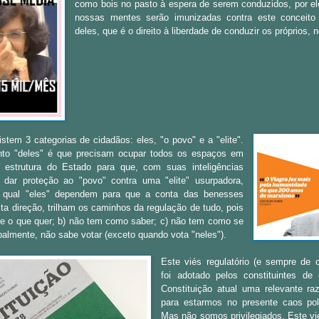
como bois no pasto à espera de serem conduzidos, por el
nossas mentes serão imunizadas contra este conceito 
deles, que é o direito à liberdade de conduzir os próprios, 
stem 3 categorias de cidadãos: eles, "o povo" e a "elite".
o "deles" é que precisam ocupar
todos os espaços em
 estrutura do Estado para
que, com
suas inteligências
 dar proteção ao "povo" contra uma "elite" usurpadora,
a qual "eles" dependem para que a conta das benesses
ta direção, trilham os caminhos da regulação de tudo, pois
be o que quer; b) não tem como saber; c) não tem como se
ipalmente, não sabe votar (exceto quando vota "neles").
Este viés regulatório (e sempre de ca
foi adotado pelos constituintes de
Constituição atual uma relevante ra
para estarmos no presente caos polít
Mas não somos privilegiados. Este vi