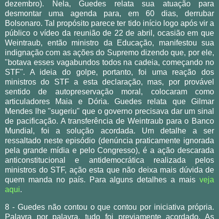
dezembro). Nela, Guedes relata sua atuação para
desmontar uma agenda para, em 60 dias, derrubar
Bolsonaro. Tal propósito parece ter tido início logo após vir a
público o vídeo da reunião de 22 de abril, ocasião em que
Weintraub, então ministro da Educação, manifestou sua
indignação com as ações do Supremo dizendo que, por ele,
"botava esses vagabundos todos na cadeia, começando no
STF". A ideia do golpe, portanto, foi uma reação dos
ministros do STF a esta declaração, mas, por provável
sentido de autopreservação moral, colocaram como
articuladores Maia e Dória. Guedes relata que Gilmar
Mendes lhe "sugeriu" que o governo precisava dar um sinal
de pacificação. A transferência de Weintraub para o Banco
Mundial, foi a solução acordada. Um detalhe a ser
ressaltado neste episódio (denúncia praticamente ignorada
pela grande mídia e pelo Congresso), é a ação descarada
anticonstitucional e antidemocrática realizada pelos
ministros do STF, ação esta que não deixa mais dúvida de
quem manda no país. Para alguns detalhes a mais
veja
aqui
.
8 - Guedes não contou o que contou por iniciativa própria.
Palavra por palavra, tudo foi previamente acordado. As