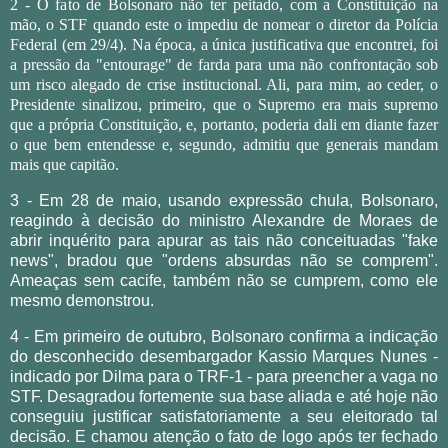
2 - O fato de Bolsonaro não ter peitado, com a Constituição na
mão, o STF quando este o impediu de nomear o diretor da Polícia
Federal (em 29/4). Na época, a única justificativa que encontrei, foi
a pressão da "entourage" de farda para uma não confrontação sob
um risco alegado de crise institucional. Ali, para mim, ao ceder, o
Presidente sinalizou, primeiro, que o Supremo era mais supremo
que a própria Constituição, e, portanto, poderia dali em diante fazer
o que bem entendesse e, segundo, admitiu que generais mandam
mais que capitão.
3 - Em 28 de maio, usando expressão chula, Bolsonaro,
reagindo à decisão do ministro Alexandre de Moraes de
abrir inquérito para apurar as tais não conceituadas "fake
news", bradou que "ordens absurdas não se comprem".
Ameaças sem cacife, também não se cumprem, como ele
mesmo demonstrou.
4 - Em primeiro de outubro, Bolsonaro confirma a indicação
do desconhecido desembargador Kassio Marques Nunes -
indicado por Dilma para o TRF-1 - para preencher a vaga no
STF. Desagradou fortemente sua base aliada e até hoje não
conseguiu justificar satisfatoriamente a seu eleitorado tal
decisão. E chamou atenção o fato de logo após ter fechado