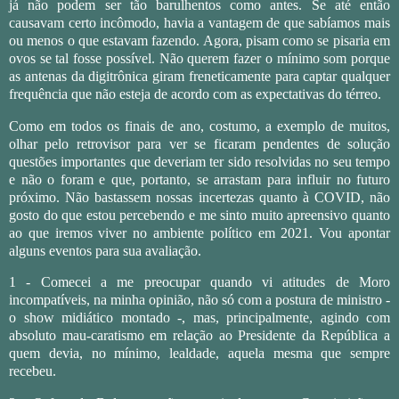
já não podem ser tão barulhentos como antes. Se até então
causavam certo incômodo, havia a vantagem de que sabíamos mais
ou menos o que estavam fazendo. Agora, pisam como se pisaria em
ovos se tal fosse possível. Não querem fazer o mínimo som porque
as antenas da digitrônica giram freneticamente para captar qualquer
frequência que não esteja de acordo com as expectativas do térreo.
Como em todos os finais de ano, costumo, a exemplo de muitos,
olhar pelo retrovisor para ver se ficaram pendentes de solução
questões importantes que deveriam ter sido resolvidas no seu tempo
e não o foram e que, portanto, se arrastam para influir no futuro
próximo. Não bastassem nossas incertezas quanto à COVID, não
gosto do que estou percebendo e me sinto muito apreensivo quanto
ao que iremos viver no ambiente político em 2021. Vou apontar
alguns eventos para sua avaliação.
1 - Comecei a me preocupar quando vi atitudes de Moro
incompatíveis, na minha opinião, não só com a postura de ministro -
o show midiático montado -, mas, principalmente, agindo com
absoluto mau-caratismo em relação ao Presidente da República a
quem devia, no mínimo, lealdade, aquela mesma que sempre
recebeu.