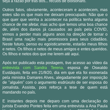
seja a razão por trás dos... recuos de Bolsonaro.
Outros fatos, obviamente, aconteceram e acontecem, mas
estes são os que mais me deixam preocupado. Não que o
que quer que venha a acontecer na política tenha alguma
chance de me afetar, mas acho que temos uma boa chance
de, além dos danos já causados ao país pela COVID,
virmos a perder mais alguns anos na direção de tornar o
Brasil uma nação mais promissora para seus cidadãos.
Neste futuro, penso eu egoisticamente, estarão meus filhos
e netos. Os filhos e netos de meus amigos e entes queridos.
Os filhos e netos dos que me lerem até aqui.
Após ter publicado esta postagem, tive acesso ao vídeo da
entrevista com Sandra Terena,
esposa de Oswaldo
Eustáquio, feita em 21/9/20, dia em que ela foi exonerada
pela ministra Damares Alves, alegadamente por imposição
de "alguém" com o argumento esdrúxulo de ser esposa do
jornalista. Assista, pois reforça a tese de quem está
mandando no país.
E instantes depois me deparo com uma declaração do
jurista Evandro Pontes feita em uma entrevista a Ana Paula