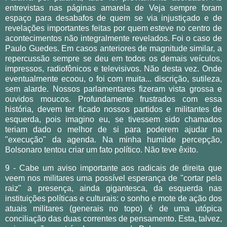
entrevistas nas páginas amarela de Veja sempre foram
espaço para desabafos de quem se via injustiçado e de
revelações importantes feitas por quem esteve no centro de
acontecimentos não integralmente revelados. Foi o caso de
Paulo Guedes. Em casos anteriores de magnitude similar, a
repercussão sempre se deu em todos os demais veículos,
impressos, radiofônicos e televisivos. Não desta vez. Onde
eventualmente ecoou, o foi com muita... discrição, sutileza,
sem alarde. Nossos parlamentares fizeram vista grossa e
ouvidos moucos. Profundamente frustrados com essa
história, devem ter ficado nossos partidos e militantes de
esquerda, pois imagino eu, se tivessem sido chamados
teriam dado o melhor de si para poderem ajudar na
"execução" da agenda. Na minha humilde percepção,
Bolsonaro tentou criar um fato político. Não teve êxito.
9 - Cabe um aviso importante aos radicais de direita que
veem nos militares uma possível esperança de "cortar pela
raiz" a presença, ainda gigantesca, da esquerda nas
instituições políticas e culturais: o sonho e mote de ação dos
atuais militares (generais no topo) é de uma utópica
conciliação das duas correntes de pensamento. Esta, talvez,