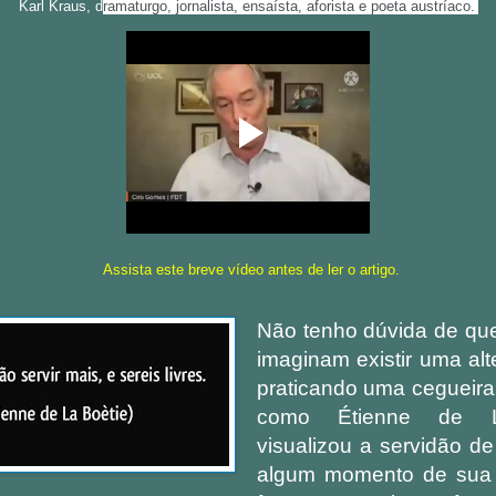
Karl Kraus, d
ramaturgo, jornalista, ensaísta, aforista e poeta austríaco.
Assista este breve vídeo antes de ler o artigo.
Não tenho dúvida de qu
imaginam existir uma alt
praticando uma cegueira v
como Étienne de L
visualizou a servidão 
algum momento de sua 