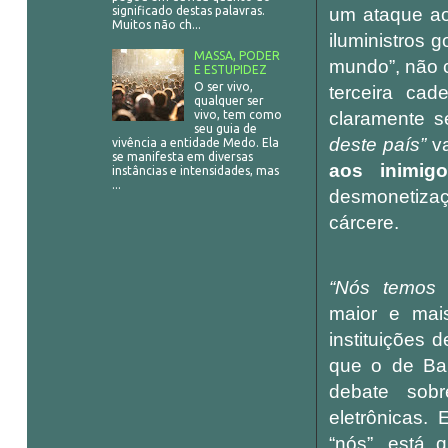
um ataque 
significado destas palavras.
Muitos não ch...
iluministros 
MASSA, PODER
mundo”, não c
E ESTUPIDEZ
O ser vivo,
terceira cad
qualquer ser
vivo, tem como
claramente s
seu guia de
deste país”
va
vivência a entidade Medo. Ela
se manifesta em diversas
aos inimig
instâncias e intensidades, mas
...
desmonetiza
cárcere.
“Nós temos q
maior e mais
instituições
que o de Bar
debate sob
eletrônicas.
“nós”, está 