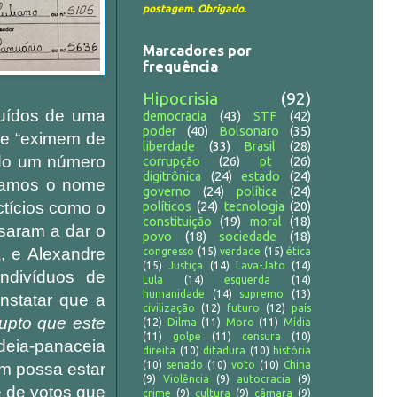
postagem. Obrigado.
Marcadores por
frequência
Hipocrisia
(92)
mbuídos de uma
democracia
(43)
STF
(42)
poder
(40)
Bolsonaro
(35)
 se “eximem de
liberdade
(33)
Brasil
(28)
ndo um número
corrupção
(26)
pt
(26)
digitrônica
(24)
estado
(24)
víamos o nome
governo
(24)
política
(24)
tícios como o
políticos
(24)
tecnologia
(20)
constituição
(19)
moral
(18)
saram a dar o
povo
(18)
sociedade
(18)
a, e Alexandre
congresso
(15)
verdade
(15)
ética
(15)
Justiça
(14)
Lava-Jato
(14)
ndivíduos de
Lula
(14)
esquerda
(14)
humanidade
(14)
supremo
(13)
nstatar que a
civilização
(12)
futuro
(12)
país
rupto que este
(12)
Dilma
(11)
Moro
(11)
Mídia
(11)
golpe
(11)
censura
(10)
deia-panaceia
direita
(10)
ditadura
(10)
história
(10)
senado
(10)
voto
(10)
China
em possa estar
(9)
Violência
(9)
autocracia
(9)
 de votos que
crime
(9)
cultura
(9)
câmara
(9)