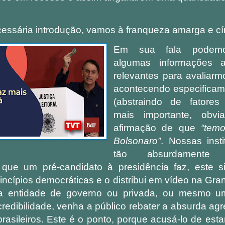
cessária introdução, vamos à franqueza amarga e cín
Em sua fala podemos 
algumas informações a
relevantes para avaliarm
acontecendo especificame
(abstraindo de fatores
mais importante, obv
afirmação de que
“temo
Bolsonaro”
. Nossas inst
tão absurdamente d
 que um pré-candidato à presidência faz, este 
incípios democráticas e o distribui em vídeo na G
 entidade de governo ou privada, ou mesmo u
redibilidade, venha a público rebater a absurda ag
rasileiros. Este é o ponto, porque acusá-lo de es