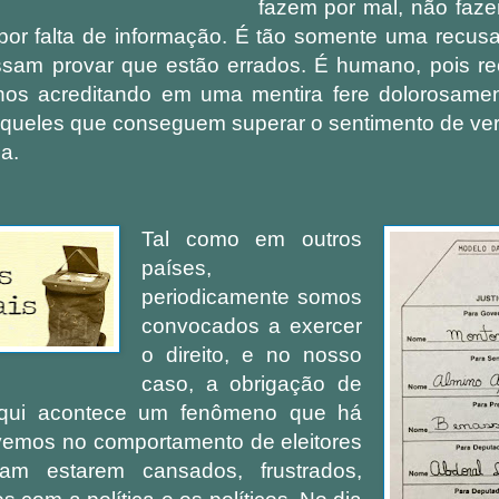
fazem por mal, não faze
r falta de informação. É tão somente uma recus
ssam provar que estão errados. É humano, pois r
os acreditando em uma mentira fere dolorosamen
queles que conseguem superar o sentimento de verg
a.
Tal como em outros
países,
periodicamente somos
convocados a exercer
o direito, e no nosso
caso, a obrigação de
aqui acontece um fenômeno que há
vemos no comportamento de eleitores
am estarem cansados, frustrados,