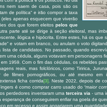
 com a política e os políticos. No dia
uns nem saem de casa, pois são os
am de política” e irão compor a taxa
 (eles apenas esquecem que viverão
ões dos que forem eleitos
pelos que
outra parte até se dirige à seção eleitoral, mas i
escente, ilógica e hipócrita. Entre estes, há os que
dade” e votam em branco, ou anulam o voto digita
na lista de candidatos. No passado, quando escre
 em uma cédula, alguns votavam em personagens fic
em 1959. Com o fim das cédulas, os rebeldes pas
agens reais, mas folclóricos, como Tiririca, Jurun
or de filmes pornográficos, ou até mesmo em i
xtensa ficha corrida
[3]
. Neste 2022, depois de co
ingers é como comprar carro usado do
“maior cor
 os perdedores inventaram uma
terceira via
- uma i
a esperança de conseguirem enfiar na goela de qu
eco em recesso e assim angariarem uma quantidade