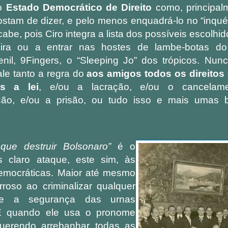
ao
Estado Democrático de Direito
como, principal
gostam de dizer, e pelo menos enquadrá-lo no “inquér
abe, pois Ciro integra a lista dos possíveis escolhid
eira ou a entrar nas hostes de lambe-botas do
enil, 9Fingers, o “Sleeping Jo” dos trópicos. Nu
le tanto a regra do
aos amigos todos os direitos 
os a lei
, e/ou a lacração, e/ou o cancelam
ção, e/ou a prisão, ou tudo isso e mais umas 
ue destruir Bolsonaro”
é o
 claro ataque, este sim, às
 democráticas. Maior até mesmo
roso ao criminalizar qualquer
re a segurança das urnas
 E quando ele usa o pronome
querendo arrebanhar todas as