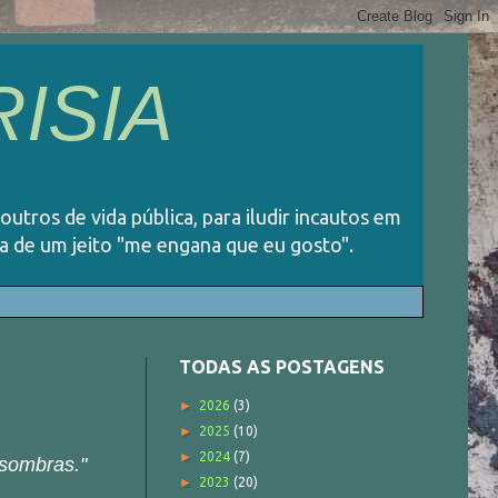
ISIA
 outros de vida pública, para iludir incautos em
ida de um jeito "me engana que eu gosto".
TODAS AS POSTAGENS
►
2026
(3)
►
2025
(10)
►
2024
(7)
 sombras."
►
2023
(20)