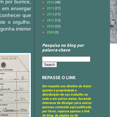
m por burrice,
►
2016
(48)
a em enxergar
►
2015
(37)
econhecer que
►
2014
(17)
►
2013
(12)
te o orgulho.
►
2009
(25)
onha interior
►
2008
(3)
Pesquisa no blog por
palavra-chave
REPASSE O LINK
Em respeito aos direitos do Autor
quanto à propriedade e
distribuição de seu trabalho na
rede e em outros meios, havendo
interesse de divulgar para outras
pessoas conteúdo aqui publicado,
por favor, repasse apenas o link
do blog, da página ou da