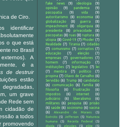
fake news
(9)
ideologia
(9)
opinião
(9)
pandemia
(9)
psicopatia
(9)
vida
(9)
ica de Ciro.
autoritarismo
(8)
economia
(8)
globalização
(8)
guerra
(8)
impeachment
(8)
oligarquia
(8)
identificar
presidente
(8)
privacidade
(8)
bsolutamente
psicopatas
(8)
ruas
(8)
ruptura
(8)
utopia
(8)
Covid-19
(7)
Phoder
(7)
os o que está
Realidade
(7)
Tirania
(7)
cidadão
(7)
comunismo
(7)
corruptos
(7)
nte no Brasil
educação
(7)
eleição
(7)
 externos). A
empresas
(7)
governadores
(7)
homem
(7)
informação
(7)
iamente, é a
instituições
(7)
legislativo
(7)
lei
s de destruir
(7)
mentira
(7)
político
(7)
propina
(7)
Olavo de Carvalho
(6)
ituições estão
Servidão
(6)
Trump
(6)
candidato
(6)
comunicação
(6)
família
(6)
egradadas,
filosofia
(6)
frustração
(6)
sim, um grave
impostos
(6)
internet
(6)
judiciário
(6)
liberalismo
(6)
rande Rede sem
militares
(6)
pesquisa
(6)
prisão
(6)
saúde
(6)
socinismo
(6)
vacina
m cidadão de
(6)
Alexandre de Moraes
(5)
ressão a todos
Exército
(5)
Jefferson
(5)
Natureza
humana
(5)
Receita Federal
(5)
tar promovendo
dívida
(5)
eleições
(5)
elite
(5)