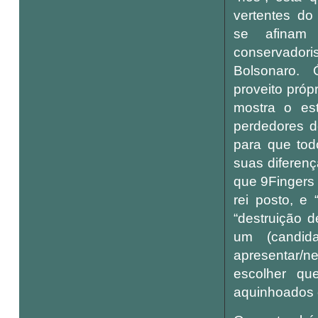
vertentes do
se afinam
conservadori
Bolsonaro.
proveito próp
mostra o es
perdedores 
para que tod
suas diferenç
que 9Fingers 
rei posto, e
“destruição d
um (candida
apresentar/n
escolher qu
aquinhoados 