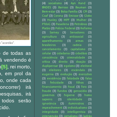
(4)
socialismo
(4)
Ayn Rand
(3)
BNDES
(3)
Barroso
(3)
Bauman
(3)
Bem-estar
(3)
Bolsa Família
(3)
CPI
(3)
Coaf
(3)
Corona
(3)
Emissor
(3)
Globo
(3)
Huxley
(3)
MPF
(3)
Mulher
(3)
PTdoG
(3)
Pasadena
(3)
Petrobras
(3)
Platão
(3)
Polícia Federal
(3)
Reforma
(3)
Sarney
(3)
Senadores
(3)
agricultura
(3)
antissocial
(3)
aparelhamento
(3)
armas
(3)
 "acordão".
brasileiros
(3)
cadeia
(3)
cancelamento
(3)
capitalismo
(3)
o de todas as
celular
(3)
cidadania
(3)
cidadãos
(3)
consciência
(3)
criminalidade
(3)
stá vendendo é
crítica
(3)
direito
(3)
doação
(3)
o
[5]
, rei morto,
duplipensar
(3)
egoísmo
(3)
eleitoral
(3)
eleitores
(3)
escândalo
(3)
o, em prol da
eugenia
(3)
evolução
(3)
executivo
(3)
existência
(3)
falsidade
(3)
falso
o, onde cada
(3)
felicidade
(3)
filhos
(3)
ncorrer) irá
financiamento
(3)
fiscal
(3)
foro
(3)
fraude
(3)
fundos
(3)
genocídio
(3)
esquisas, irá
governos
(3)
higiene
(3)
homo
sapiens
(3)
identidade
(3)
 todos serão
ignorância
(3)
iluministros
(3)
cido.
impeachement
(3)
individualismo
(3)
integridade
(3)
intelligentsia
(3)
intervenção
(3)
jornalismo
(3)
ladrão