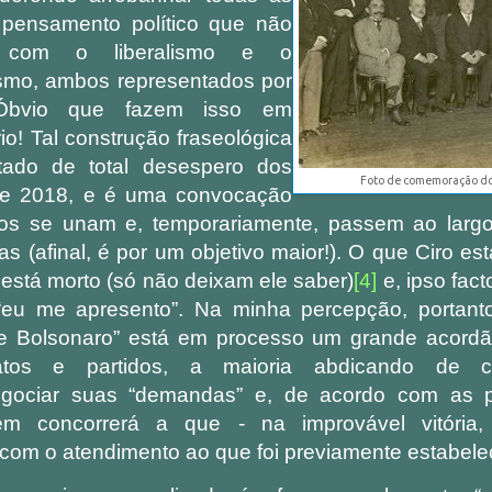
 pensamento político que não
 com o liberalismo e o
smo, ambos representados por
 Óbvio que fazem isso em
rio! Tal construção fraseológica
tado de total desespero dos
Foto de comemoração do
de 2018, e é uma convocação
os se unam e, temporariamente, passem ao larg
as (afinal, é por um objetivo maior!). O que Ciro e
está morto (só não deixam ele saber)
[4]
e,
ipso fact
 “eu me apresento”. Na minha percepção, portant
e Bolsonaro”
está em processo um grande acordã
tos e partidos, a maioria abdicando de co
egociar suas “demandas” e, de acordo com as p
em concorrerá a que - na improvável vitória,
com o atendimento ao que foi previamente estabele