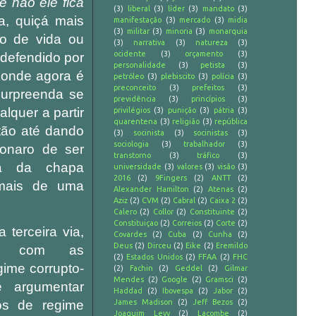
se não ele fica
(3)
liberal
(3)
líder
(3)
mandato
(3)
a, quiçá mais
manifestação
(3)
mercado
(3)
midia
(3)
militar
(3)
minoria
(3)
monarquia
ão de vida ou
(3)
narrativa
(3)
natureza
(3)
ocidente
(3)
orçamento
(3)
 defendido por
personalidade
(3)
petista
(3)
, onde agora é
petróleo
(3)
plebiscito
(3)
polícia
(3)
preconceito
(3)
prefeitos
(3)
 surpreenda se
previdência
(3)
princípios
(3)
lquer a partir
privilégios
(3)
punição
(3)
pátria
(3)
quarentena
(3)
religião
(3)
república
tão até dando
(3)
socinista
(3)
socinistas
(3)
sociologia
(3)
trabalhador
(3)
sonaro de ser
transtorno
(3)
tráfico
(3)
nha da chapa
universidade
(3)
valores
(3)
visão
(3)
2016
(2)
9Fingers
(2)
ANTT
(2)
 mais de uma
Alexander Hamilton
(2)
Atenas
(2)
Aziz
(2)
CVM
(2)
Cabral
(2)
Caixa 2
(2)
Calero
(2)
Collor
(2)
Constituinte
(2)
Constituiçao
(2)
Correios
(2)
Corte
(2)
 terceira via,
Covardes
(2)
Cuba
(2)
Cunha
(2)
Deus
(2)
Dirceu
(2)
Eike
(2)
Eremildo
car com as
(2)
Estados Unidos
(2)
FFAA
(2)
FHC
ime corrupto-
(2)
Fachin
(2)
Geddel
(2)
Gilmar
Mendes
(2)
Google
(2)
Gramsci
(2)
e argumentar
Haddad
(2)
Ibovespa
(2)
Jabor
(2)
s de regime
James Madison
(2)
Jeff Bezos
(2)
Joaquim Levy
(2)
Lacombe
(2)