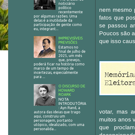
noticiário
político
nem mesmo po
recentemente
por algumas razões. Uma
fatos que po
delas é a inutilidade da
se passou an
participação de gente como
eu, integrant...
Poucos são a
IMPREVISÍVEIS
que isso caus
PREVISÕES
Estamos no
final de julho de
2025, um mês
que, prevejo,
poderá ficar na história como
marco de um tempo de
incertezas, especialmente
para ...
O DISCURSO DE
HOWARD
ROARK
NOTA
INTRODUTÓRIA
: Ayn Rand, a
votar, mas 
autora das ideias que trago
aqui, construiu um
muitos anos 
personagem, portanto
utópico, idealizado, com uma
que proclam
personalida...