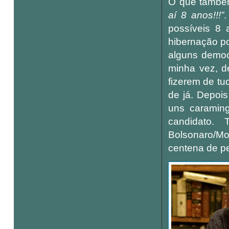
O que também
aí 8 anos!!!”
.
possíveis 8
hibernação po
alguns democr
minha vez, de
fizerem de tu
de já. Depoi
uns caraming
candidato. 
Bolsonaro/M
centena de p