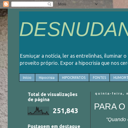
DESNUDAN
Esmiuçar a notícia, ler as entrelinhas, iluminar 
proveito próprio. Expor a hipocrisia que nos ce
Início
Hipocrisia
HIPOCRIFATOS
FONTES
HUMORT
Total de visualizações
quinta-feira, 
de página
PARA O
251,843
"Quando o
Postagem em destaque