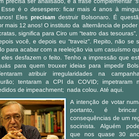
 precisa ser analisado, é a frase complementar
“
 Esse é o desespero: ficar mais 4 anos à mingu
 anos! Eles
destruir Bolsonaro. É quest
precisam
r mais 12 anos! O instituto da
alternância de poder
atas, significa para Ciro um “teatro das tesouras”
pois você, e depois eu “traveiz”. Repito, não se
do para acabar com a reeleição via um casuísmo qua
s eles desfazem o feito. Tenho a impressão que es
uás para quem trouxer ideias para impedir Bol
Tentaram atribuir irregularidades na campa
ourão; tentaram a CPI da COVID; impetraram
edidos de impeachment; nada colou.
Até aqui.
A intenção de votar numa
portanto, é brin
consequências de um reg
socinista. Alguém pod
que nos quase 30 ano