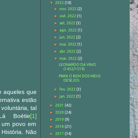
▼
2022
(18)
►
nov. 2022
(2)
►
out. 2022
(1)
►
set. 2022
(3)
►
ago. 2022
(1)
►
jun. 2022
(2)
►
mai. 2022
(1)
►
abr. 2022
(2)
▼
mar. 2022
(2)
LEONARDO DA VINCI
(1452/1519)
PARA O BEM DOS MEUS
DESEJOS
►
fev. 2022
(3)
e aqueles que
►
jan. 2022
(1)
ernativa estão
►
2021
(42)
oluntária, tal
►
2020
(24)
á Boétie
[1]
►
2019
(9)
de um povo em
►
2018
(21)
História. Não
►
2017
(34)