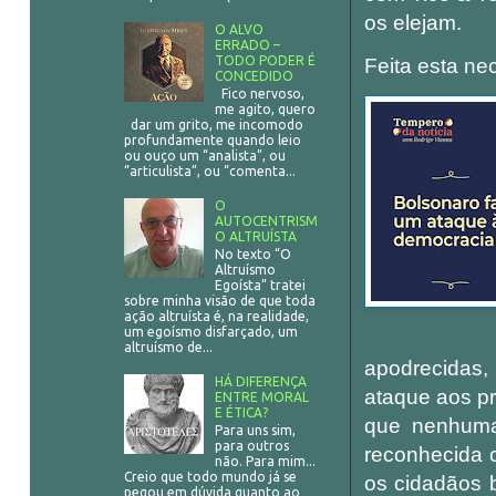
os elejam.
O ALVO
ERRADO –
TODO PODER É
Feita esta ne
CONCEDIDO
Fico nervoso,
me agito, quero
dar um grito, me incomodo
profundamente quando leio
ou ouço um “analista”, ou
“articulista”, ou “comenta...
O
AUTOCENTRISM
O ALTRUÍSTA
No texto “O
Altruísmo
Egoísta” tratei
sobre minha visão de que toda
ação altruísta é, na realidade,
um egoísmo disfarçado, um
altruísmo de...
apodrecidas,
HÁ DIFERENÇA
ataque aos pr
ENTRE MORAL
E ÉTICA?
que nenhuma
Para uns sim,
para outros
reconhecida c
não. Para mim...
Creio que todo mundo já se
os cidadãos b
pegou em dúvida quanto ao