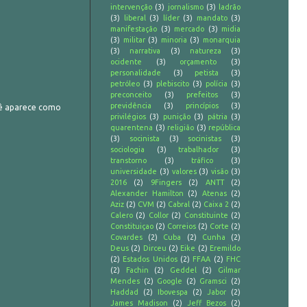
intervenção
(3)
jornalismo
(3)
ladrão
(3)
liberal
(3)
líder
(3)
mandato
(3)
manifestação
(3)
mercado
(3)
midia
(3)
militar
(3)
minoria
(3)
monarquia
(3)
narrativa
(3)
natureza
(3)
ocidente
(3)
orçamento
(3)
personalidade
(3)
petista
(3)
petróleo
(3)
plebiscito
(3)
polícia
(3)
preconceito
(3)
prefeitos
(3)
previdência
(3)
princípios
(3)
cê aparece como
privilégios
(3)
punição
(3)
pátria
(3)
quarentena
(3)
religião
(3)
república
(3)
socinista
(3)
socinistas
(3)
sociologia
(3)
trabalhador
(3)
transtorno
(3)
tráfico
(3)
universidade
(3)
valores
(3)
visão
(3)
2016
(2)
9Fingers
(2)
ANTT
(2)
Alexander Hamilton
(2)
Atenas
(2)
Aziz
(2)
CVM
(2)
Cabral
(2)
Caixa 2
(2)
Calero
(2)
Collor
(2)
Constituinte
(2)
Constituiçao
(2)
Correios
(2)
Corte
(2)
Covardes
(2)
Cuba
(2)
Cunha
(2)
Deus
(2)
Dirceu
(2)
Eike
(2)
Eremildo
(2)
Estados Unidos
(2)
FFAA
(2)
FHC
(2)
Fachin
(2)
Geddel
(2)
Gilmar
Mendes
(2)
Google
(2)
Gramsci
(2)
Haddad
(2)
Ibovespa
(2)
Jabor
(2)
James Madison
(2)
Jeff Bezos
(2)