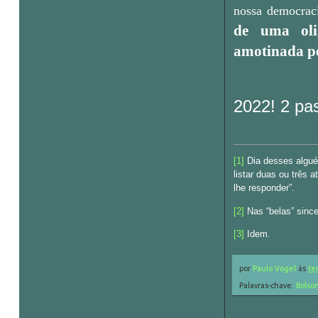
nossa democrac
de uma ol
amotinada pe
2022!
2 pa
[1]
Dia desses alguém
listar duas ou três a
lhe responder”.
[2]
Nas “belas” since
[3]
Idem.
por
Paulo Vogel
às
ter
Palavras-chave:
Bolso