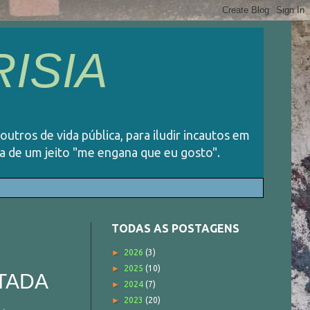
ISIA
 outros de vida pública, para iludir incautos em
ida de um jeito "me engana que eu gosto".
TODAS AS POSTAGENS
►
2026
(3)
►
2025
(10)
TADA
►
2024
(7)
►
2023
(20)