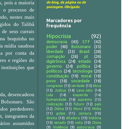
, pois a maioria
do blog, da página ou da
postagem. Obrigado.
e o processo de
ndo, nestes mais
Marcadores por
gidos do Talibã
frequência
 de seus currais
Hipocrisia
(92)
uma boquinha no
democracia
(43)
STF
(42)
da mídia saudosa
poder
(40)
Bolsonaro
(35)
liberdade
(33)
Brasil
(28)
ia por conta da
corrupção
(26)
pt
(26)
res e regiões do
digitrônica
(24)
estado
(24)
governo
(24)
política
(24)
instituições que
políticos
(24)
tecnologia
(20)
constituição
(19)
moral
(18)
povo
(18)
sociedade
(18)
congresso
(15)
verdade
(15)
ética
(15)
Justiça
(14)
Lava-Jato
(14)
ada, desencadeou
Lula
(14)
esquerda
(14)
humanidade
(14)
supremo
(13)
Bolsonaro. São
civilização
(12)
futuro
(12)
país
ados perdedores:
(12)
Dilma
(11)
Moro
(11)
Mídia
(11)
golpe
(11)
censura
(10)
t, integrantes da
direita
(10)
ditadura
(10)
história
sários assumidos
(10)
senado
(10)
voto
(10)
China
(9)
Violência
(9)
autocracia
(9)