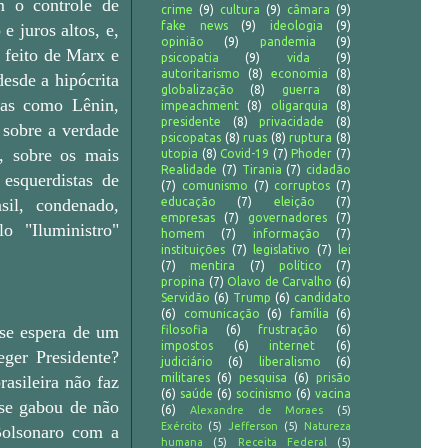
am o controle de
crime
(9)
cultura
(9)
câmara
(9)
fake news
(9)
ideologia
(9)
e juros altos, e,
opinião
(9)
pandemia
(9)
 feito de Marx e
psicopatia
(9)
vida
(9)
autoritarismo
(8)
economia
(8)
esde a hipócrita
globalização
(8)
guerra
(8)
tas como Lênin,
impeachment
(8)
oligarquia
(8)
presidente
(8)
privacidade
(8)
 sobre a verdade
psicopatas
(8)
ruas
(8)
ruptura
(8)
, sobre os mais
utopia
(8)
Covid-19
(7)
Phoder
(7)
Realidade
(7)
Tirania
(7)
cidadão
 esquerdistas de
(7)
comunismo
(7)
corruptos
(7)
sil, condenado,
educação
(7)
eleição
(7)
empresas
(7)
governadores
(7)
o "Iluministro"
homem
(7)
informação
(7)
instituições
(7)
legislativo
(7)
lei
(7)
mentira
(7)
político
(7)
propina
(7)
Olavo de Carvalho
(6)
Servidão
(6)
Trump
(6)
candidato
(6)
comunicação
(6)
família
(6)
 se espera de um
filosofia
(6)
frustração
(6)
impostos
(6)
internet
(6)
eger Presidente?
judiciário
(6)
liberalismo
(6)
militares
(6)
pesquisa
(6)
prisão
asileira não faz
(6)
saúde
(6)
socinismo
(6)
vacina
 se gabou de não
(6)
Alexandre de Moraes
(5)
Exército
(5)
Jefferson
(5)
Natureza
 Bolsonaro com a
humana
(5)
Receita Federal
(5)