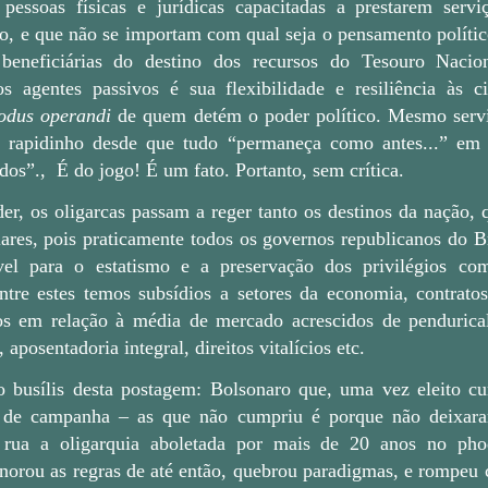
pessoas físicas e jurídicas capacitadas a prestarem serv
o, e que não se importam com qual seja o pensamento polític
eneficiárias do destino dos recursos do Tesouro Nacion
dos agentes passivos é sua flexibilidade e resiliência às ci
odus operandi
de quem detém o poder político. Mesmo servi
rapidinho desde que tudo “permaneça como antes...” em s
idos”.,
É do jogo! É um fato. Portanto, sem crítica.
r, os oligarcas passam a reger tanto os destinos da nação, 
ulares, pois praticamente todos os governos republicanos do B
tível para o estatismo e a preservação dos privilégios c
Entre estes temos subsídios a setores da economia, contratos
os em relação à média de mercado acrescidos de pendurica
 aposentadoria integral, direitos vitalícios etc.
o busílis desta postagem: Bolsonaro que, uma vez eleito c
 de campanha – as que não cumpriu é porque não deixar
rua a oligarquia aboletada por mais de 20 anos no pho
norou as regras de até então, quebrou paradigmas, e rompeu 