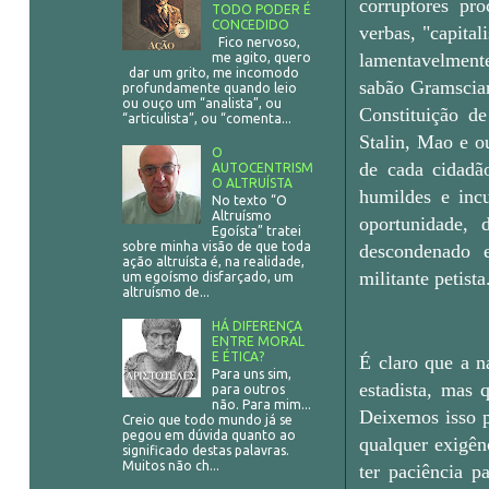
corruptores pro
TODO PODER É
CONCEDIDO
verbas, "capital
Fico nervoso,
lamentavelmente
me agito, quero
dar um grito, me incomodo
sabão Gramscian
profundamente quando leio
ou ouço um “analista”, ou
Constituição d
“articulista”, ou “comenta...
Stalin, Mao e o
O
de cada cidadã
AUTOCENTRISM
O ALTRUÍSTA
humildes e incu
No texto “O
Altruísmo
oportunidade, 
Egoísta” tratei
sobre minha visão de que toda
descondenado e
ação altruísta é, na realidade,
militante petista
um egoísmo disfarçado, um
altruísmo de...
HÁ DIFERENÇA
ENTRE MORAL
E ÉTICA?
É claro que a n
Para uns sim,
estadista, mas 
para outros
não. Para mim...
Deixemos isso p
Creio que todo mundo já se
pegou em dúvida quanto ao
qualquer exigên
significado destas palavras.
Muitos não ch...
ter paciência p