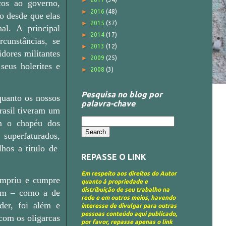
►
iços ao governo,
►
2016
(48)
o desde que elas
►
2015
(37)
al. A principal
►
2014
(17)
rcunstâncias, se
►
2013
(12)
dores militantes
►
2009
(25)
eus holerites e
►
2008
(3)
Pesquisa no blog por
quanto os nossos
palavra-chave
rasil tiveram um
om o chapéu dos
 superfaturados,
lhos a título de
REPASSE O LINK
Em respeito aos direitos do Autor
umpriu e cumpre
quanto à propriedade e
distribuição de seu trabalho na
am – como a de
rede e em outros meios, havendo
der, foi além e
interesse de divulgar para outras
pessoas conteúdo aqui publicado,
com os oligarcas
por favor, repasse apenas o link