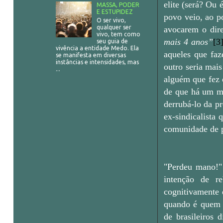
elite (será? Ou 
MASSA, PODER
E ESTUPIDEZ
povo veio, ao po
O ser vivo,
qualquer ser
avocarem o dire
vivo, tem como
mais 4 anos”
[3
seu guia de
vivência a entidade Medo. Ela
aqueles que faz
se manifesta em diversas
instâncias e intensidades, mas
outro seria mais
...
alguém que fez 
de que há um mo
derrubá-lo da pr
ex-sindicalista
comunidade de p
"Perdeu mano!" 
intenção de re
cognitivamente 
quando é quem p
de brasileiros 