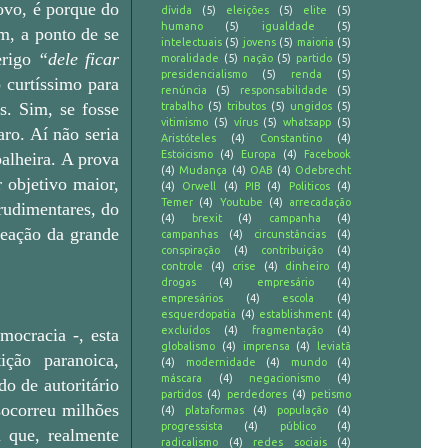
povo, é porque do
dívida
(5)
eleições
(5)
elite
(5)
humano
(5)
igualdade
(5)
am, a ponto de se
intelectuais
(5)
jovens
(5)
maioria
(5)
erigo
“dele ficar
moralidade
(5)
nação
(5)
partido
(5)
presidencialismo
(5)
renda
(5)
 curtíssimo para
renúncia
(5)
responsabilidade
(5)
s. Sim, se fosse
trabalho
(5)
tributos
(5)
ungidos
(5)
vitimismo
(5)
vírus
(5)
whatsapp
(5)
aro. Aí não seria
Aristóteles
(4)
Constantino
(4)
Estoicismo
(4)
Europa
(4)
Facebook
alheira. A prova
(4)
Mudança
(4)
OAB
(4)
Odebrecht
 objetivo maior,
(4)
Orwell
(4)
PIB
(4)
Politicos
(4)
Temer
(4)
Youtube
(4)
arrecadação
 rudimentares, do
(4)
brexit
(4)
campanha
(4)
reação da grande
campanhas
(4)
circunstâncias
(4)
conspiração
(4)
contribuição
(4)
controle
(4)
crise
(4)
dinheiro
(4)
drogas
(4)
empresário
(4)
empresários
(4)
escola
(4)
esquerdopatia
(4)
establishment
(4)
excluídos
(4)
fragmentação
(4)
mocracia -, esta
globalismo
(4)
imprensa
(4)
leviatã
ição paranoica,
(4)
modernidade
(4)
mundo
(4)
máscara
(4)
negacionismo
(4)
o de autoritário
partidos
(4)
perdedores
(4)
petismo
socorreu milhões
(4)
plataformas
(4)
população
(4)
progressista
(4)
público
(4)
a que, realmente
radicalismo
(4)
redes sociais
(4)