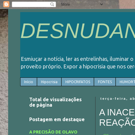
DESNUDAN
Esmiuçar a notícia, ler as entrelinhas, iluminar 
proveito próprio. Expor a hipocrisia que nos ce
Início
Hipocrisia
HIPOCRIFATOS
FONTES
HUMORT
Total de visualizações
terça-feira, a
de página
A INACE
Postagem em destaque
REAÇÃO
A PRECISÃO DE OLAVO