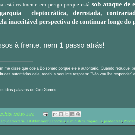
sob ataque de e
ia está realmente em perigo porque está
igarquia
cleptocrática, derrotada, contrari
la inaceitável perspectiva de continuar longe do 
ssos à frente, nem 1 passo atrás!
 me disse que odeia Bolsonaro porque ele é autoritário. Quando retruquei p
titudes autoritárias dele, recebi a seguinte resposta: “Não vou lhe responder” 
ricídias palavras de Ciro Gomes.
ça-feira, abril 05, 2022
naro
,
democracia
,
establishment
,
Hipocrisia
,
iluministros
,
oligarquia
,
perdedores
,
Phoder