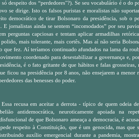
é só despeito dos “perdedores"?). Se seu vocabulário é o do 
vo se dirige. Isto os falsos puristas e moralistas não suport
ito democrático de tirar Bolsonaro da presidência, sob o p
]
. E jornalistas ainda se sentem “incomodados” por seu pavio
em perguntas capciosas e tentam aplicar armadilhas retórica
 polido, mais tolerante, mais cortês. Mas aí não seria Bolson
o que fez. Aí teríamos continuado afundados na lama da roub
vimento coordenado para desestabilizar a governança e, por
esidência, é o fato gritante de que hábitos e falas grosseiras,
 que ficou na presidência por 8 anos, não ensejarem a menor 
erdedores das benesses do poder.
Essa recusa em aceitar a derrota - típico de quem odeia de
belião antidemocrática, neuroticamente apoiada na repet
disfuncional de que Bolsonaro ameaça a democracia, é acusad
ede respeito à Constituição, que é um genocida, mas que 
distribuindo auxílio emergencial durante a pandemia, mostr