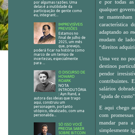
e por todas as 
por algumas razões. Uma
delas é a inutilidade da
qualquer govern
participação de gente como
eu, integrant...
se mantenham b
característica 
IMPREVISÍVEIS
PREVISÕES
adaptando ao
m
Estamos no
final de julho de
mudam de lado 
2025, um mês
“direitos adquir
que, prevejo,
poderá ficar na história como
marco de um tempo de
Uma vez no pode
incertezas, especialmente
para ...
destinos partic
O DISCURSO DE
pendor irresis
HOWARD
contribuintes. 
ROARK
NOTA
salários dobrad
INTRODUTÓRIA
: Ayn Rand, a
"ajuda de custo",
autora das ideias que trago
aqui, construiu um
E aqui chego a
personagem, portanto
utópico, idealizado, com uma
com promessas
personalida...
mandar para a 
SÓ ISSO VOCÊ
PRECISA SABER
simplesmente ig
SOBRE BITCOIN