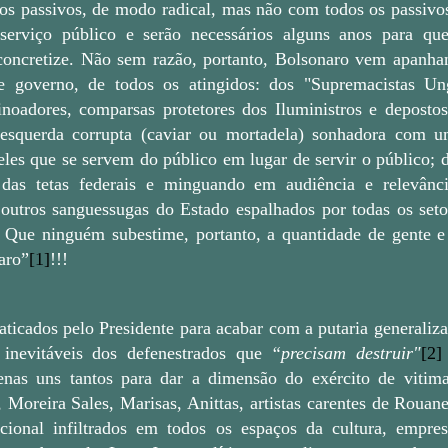
 dos passivos, de modo radical, mas não com todos os passivos
 serviço público e serão necessários alguns anos para qu
 concretize. Não sem razão, portanto, Bolsonaro vem apanha
 governo, de todos os atingidos: dos "Supremacistas Un
inoadores, comparsas protetores dos Iluministros e depostos
a esquerda corrupta (caviar ou mortadela) sonhadora com 
eles que se servem do público em lugar de servir o público; 
 das tetas federais e minguando em audiência e relevânc
 outros sanguessugas do Estado espalhados por todas os seto
a. Que ninguém subestime, portanto, a quantidade de gente e 
aro”
[1]
!!!
raticados pelo Presidente para acabar com a putaria generaliz
 inevitáveis dos defenestrados que
“precisam destruir"
[2]
enas uns tantos para dar a dimensão do exército de vitim
 Moreira Sales, Marisas, Anittas, artistas carentes de Rouane
nacional infiltrados em todos os espaços da cultura, empre