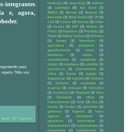
x-integrantes
revolução
(4)
segurança
(4)
sistema
(4)
socialismo
(4)
Ayn Rand
(3)
ada e, agora,
BNDES
(3)
Barroso
(3)
Bauman
(3)
Bem-estar
(3)
Bolsa Família
(3)
CPI
(3)
phoder.
Coaf
(3)
Corona
(3)
Emissor
(3)
Globo
(3)
Huxley
(3)
MPF
(3)
Mulher
(3)
PTdoG
(3)
Pasadena
(3)
Petrobras
(3)
Platão
(3)
Polícia Federal
(3)
Reforma
(3)
Sarney
(3)
Senadores
(3)
agricultura
(3)
antissocial
(3)
aparelhamento
(3)
armas
(3)
brasileiros
(3)
cadeia
(3)
cancelamento
(3)
capitalismo
(3)
celular
(3)
cidadania
(3)
cidadãos
(3)
erguntando para
consciência
(3)
criminalidade
(3)
e repetiu “Não vou
crítica
(3)
direito
(3)
doação
(3)
duplipensar
(3)
egoísmo
(3)
eleitoral
(3)
eleitores
(3)
escândalo
(3)
eugenia
(3)
evolução
(3)
executivo
(3)
existência
(3)
falsidade
(3)
falso
(3)
felicidade
(3)
filhos
(3)
financiamento
(3)
fiscal
(3)
foro
(3)
fraude
(3)
fundos
(3)
genocídio
(3)
governos
(3)
higiene
(3)
homo
sapiens
(3)
identidade
(3)
,
poder
,
STF
,
supremo
ignorância
(3)
iluministros
(3)
impeachement
(3)
individualismo
(3)
integridade
(3)
intelligentsia
(3)