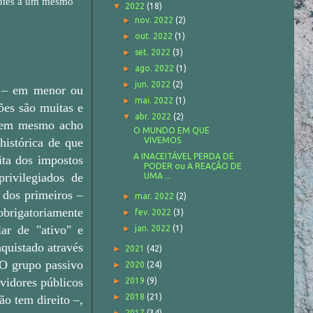
entes a um mesmo
▼
2022
(18)
►
nov. 2022
(2)
►
out. 2022
(1)
►
set. 2022
(3)
►
ago. 2022
(1)
►
jun. 2022
(2)
co – em menor ou
►
mai. 2022
(1)
ões são muitas e
▼
abr. 2022
(2)
, nem mesmo acho
O MUNDO EM QUE
histórica de que
VIVEMOS
A INACEITÁVEL PERDA DE
ita dos impostos
PODER ou A REAÇÃO DE
rivilegiados de
UMA ...
 dos primeiros –
►
mar. 2022
(2)
 obrigatoriamente
►
fev. 2022
(3)
ar de "ativo" e
►
jan. 2022
(1)
nquistado através
►
2021
(42)
 O grupo passivo
►
2020
(24)
rvidores públicos
►
2019
(9)
►
2018
(21)
ão tem direito –,
2017
(34)