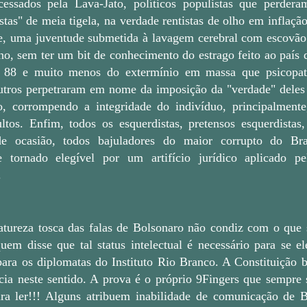
cessados pela Lava-Jato, políticos populistas que perder
istas" de meia tigela, na verdade rentistas de olho em inflação 
, uma juventude submetida à lavagem cerebral com escovão
o, sem ter um bit de conhecimento do estrago feito ao país d
e 88 e muito menos do extermínio em massa que psicopa
utros perpetraram em nome da imposição da "verdade" deles
o, corrompendo a integridade do indivíduo, principalmente
ltos. Enfim, todos os esquerdistas, pretensos esquerdistas,
de ocasião, todos bajuladores do maior corrupto do Bra
 tornado elegível por um artifício jurídico aplicado pel
.
atureza tosca das falas de Bolsonaro não condiz com o que
quem disse que tal status intelectual é necessário para se el
ara os diplomatas do Instituto Rio Branco. A Constituição br
cia neste sentido. A prova é o próprio 9Fingers que sempre
ara ler!!! Alguns atribuem inabilidade de comunicação de