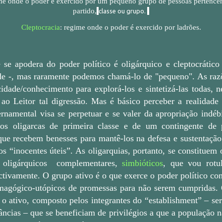
ime onde o poder é exercido por um pequeno grupo de pessoas pertenc
partido,
classe ou grupo.
Cleptocracia
: regime onde o poder é exercido por ladrões.
se apodera do poder político é oligárquico e cleptocráti
de -, mas raramente podemos chamá-lo de "pequeno". As raz
idade/conhecimento para explorá-los e sintetizá-las todas
a ao Leitor tal digressão. Mas é básico perceber a realidade 
rnamental visa se perpetuar e se valer da apropriação indéb
dos oligarcas de primeira classe e de um contingente de p
que recebem benesses para mantê-los na defesa e sustentação
s “inocentes úteis”. As oligarquias, portanto, se constituem
 oligárquicos
complementares,
simbióticos
, que vou rotul
ctivamente. O grupo ativo é o que exerce o poder político co
magógico-utópicos de promessas para não serem cumpridas.
 o ativo, composto pelos integrantes do “establishment” – se
âncias – que se beneficiam de privilégios a que a população n