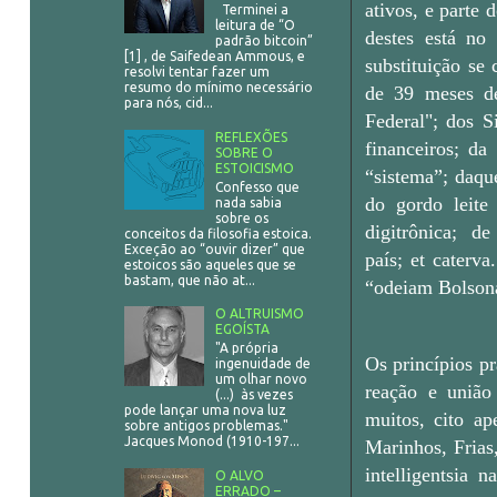
ativos, e parte
Terminei a
leitura de “O
destes está no
padrão bitcoin”
[1] , de Saifedean Ammous, e
substituição se
resolvi tentar fazer um
resumo do mínimo necessário
de 39 meses de
para nós, cid...
Federal"; dos S
REFLEXÕES
financeiros; d
SOBRE O
ESTOICISMO
“sistema”; daqu
Confesso que
do gordo leite
nada sabia
sobre os
digitrônica; de
conceitos da filosofia estoica.
Exceção ao “ouvir dizer” que
país; et caterv
estoicos são aqueles que se
bastam, que não at...
“odeiam Bolson
O ALTRUISMO
EGOÍSTA
"A própria
Os princípios p
ingenuidade de
um olhar novo
reação e união
(...) às vezes
pode lançar uma nova luz
muitos, cito ap
sobre antigos problemas."
Jacques Monod (1910-197...
Marinhos, Frias,
intelligentsia 
O ALVO
ERRADO –