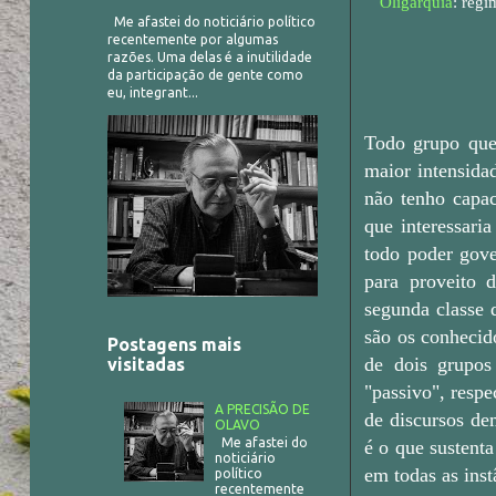
Oligarquia
: reg
Me afastei do noticiário político
recentemente por algumas
razões. Uma delas é a inutilidade
da participação de gente como
eu, integrant...
Todo grupo que 
maior intensida
não tenho capac
que interessari
todo poder gove
para proveito 
segunda classe 
são os conhecido
Postagens mais
de dois grupos
visitadas
"passivo", respe
A PRECISÃO DE
de discursos de
OLAVO
Me afastei do
é o que sustenta
noticiário
em todas as inst
político
recentemente