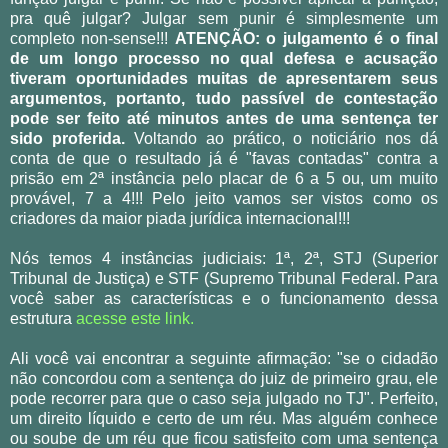
pra quê julgar? Julgar sem punir é simplesmente um
completo non-sense!!!
ATENÇÃO: o julgamento é o final
de um longo processo no qual defesa e acusação
tiveram oportunidades muitas de apresentarem seus
argumentos, portanto, tudo passível de contestação
pode ser feito até minutos antes de uma sentença ter
sido proferida.
Voltando ao prático, o noticiário nos dá
conta de que o resultado já é "favas contadas" contra a
prisão em 2ª instância pelo placar de 6 a 5 ou, um muito
provável, 7 a 4!!! Pelo jeito vamos ser vistos como os
criadores da maior piada jurídica internacional!!!
Nós temos 4 instâncias judiciais: 1ª, 2ª, STJ (Superior
Tribunal de Justiça) e STF (Supremo Tribunal Federal. Para
você saber as características e o funcionamento dessa
estrutura
acesse este link.
Ali você vai encontrar a seguinte afirmação: "se o cidadão
não concordou com a sentença do juiz de primeiro grau, ele
pode recorrer para que o caso seja julgado no TJ". Perfeito,
um direito líquido e certo de um réu. Mas alguém conhece
ou soube de um réu que ficou satisfeito com uma sentença