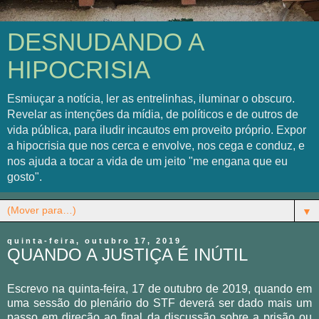
DESNUDANDO A
HIPOCRISIA
Esmiuçar a notícia, ler as entrelinhas, iluminar o obscuro.
Revelar as intenções da mídia, de políticos e de outros de
vida pública, para iludir incautos em proveito próprio. Expor
a hipocrisia que nos cerca e envolve, nos cega e conduz, e
nos ajuda a tocar a vida de um jeito "me engana que eu
gosto".
▼
quinta-feira, outubro 17, 2019
QUANDO A JUSTIÇA É INÚTIL
Escrevo na quinta-feira, 17 de outubro de 2019, quando em
uma sessão do plenário do STF deverá ser dado mais um
passo em direção ao final da discussão sobre a prisão ou